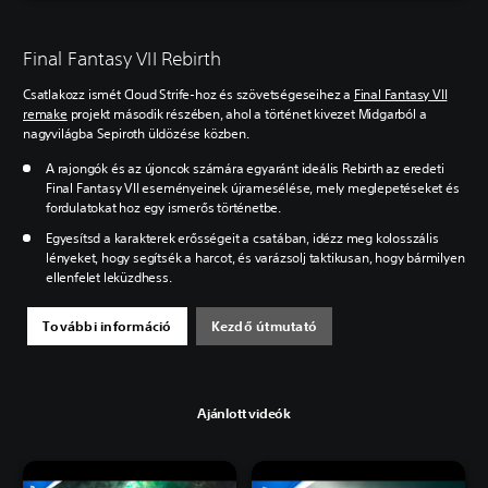
Final Fantasy VII Rebirth
Csatlakozz ismét Cloud Strife-hoz és szövetségeseihez a
Final Fantasy VII
remake
projekt második részében, ahol a történet kivezet Midgarból a
nagyvilágba Sepiroth üldözése közben.
A rajongók és az újoncok számára egyaránt ideális Rebirth az eredeti
Final Fantasy VII eseményeinek újramesélése, mely meglepetéseket és
fordulatokat hoz egy ismerős történetbe.
Egyesítsd a karakterek erősségeit a csatában, idézz meg kolosszális
lényeket, hogy segítsék a harcot, és varázsolj taktikusan, hogy bármilyen
ellenfelet leküzdhess.
További információ
Kezdő útmutató
Ajánlott videók