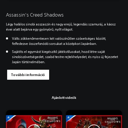
Assassin’s Creed Shadows
Légy halálos sinobi asszaszin és nagy erejű, legendás szamuráj, a káosz
évei alatt bejárva egy gyönyörű, nyílt világot.
Válts zökkenőmentesen két valószínűtlen szövetséges között,
felfedezve összefonódó sorsukat a középkori Japánban.
Sajátíts el egymást kiegészítő játékstílusokat, hozd létre saját
sinobiszövetségedet, szabd testre rejtekhelyedet, és nyiss új fejezetet
Japán történelmében.
További információ
Ajánlott videók