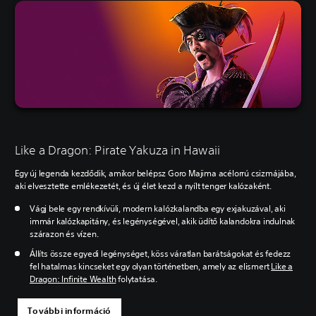
Like a Dragon: Pirate Yakuza in Hawaii
Egy új legenda kezdődik, amikor belépsz Goro Majima acélorrú csizmájába,
aki elvesztette emlékezetét, és új élet kezd a nyílt tenger kalózaként.
Vágj bele egy rendkívüli, modern kalózkalandba egy exjakuzával, aki
immár kalózkapitány, és legénységével, akik üdítő kalandokra indulnak
szárazon és vízen.
Állíts össze egyedi legénységet, köss váratlan barátságokat és fedezz
fel hatalmas kincseket egy olyan történetben, amely az elismert
Like a
Dragon: Infinite Wealth
folytatása.
További információ