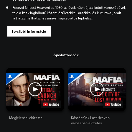
Fedezd fel Lost Heavent az 1930-as évek hűen újraalkotott városképével,
tele a két világháború közötti épületekkel, autókkal és kultúrával, amit
láthatsz, hallhatsz, és amivel kapcsolatba léphetsz.
További információ
Ajánlott videók
Megjelenési előzetes
Köszöntünk Lost Heaven
városában előzetes