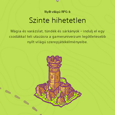
Nyílt világú RPG-k
Szinte hihetetlen
Mágia és varázslat, tündék és sárkányok – indulj el egy
csodákkal teli utazásra a gameruniverzum legötletesebb
nyílt világú szerepjátékélményeibe.