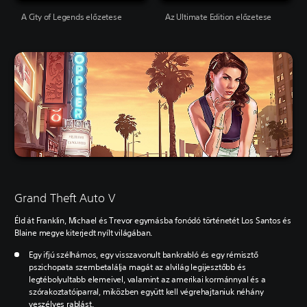
A City of Legends előzetese
Az Ultimate Edition előzetese
Grand Theft Auto V
Éld át Franklin, Michael és Trevor egymásba fonódó történetét Los Santos és
Blaine megye kiterjedt nyílt világában.
Egy ifjú szélhámos, egy visszavonult bankrabló és egy rémisztő
pszichopata szembetalálja magát az alvilág legijesztőbb és
legtébolyultabb elemeivel, valamint az amerikai kormánnyal és a
szórakoztatóiparral, miközben együtt kell végrehajtaniuk néhány
veszélyes rablást.