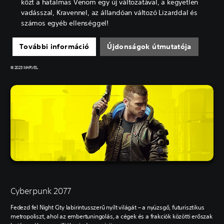
közt a hatalmas Venom egy új változatával, a kegyetlen
vadásszal, Kravennel, az állandóan változó Lizarddal és
számos egyéb ellenséggel!
További információ
Újdonságok útmutatója
© 2023 MARVEL
Cyberpunk 2077
Fedezd fel Night City labirintusszerű nyílt világát – a nyüzsgő, futurisztikus
metropoliszt, ahol az embertuningolás, a cégek és a frakciók közötti erőszak