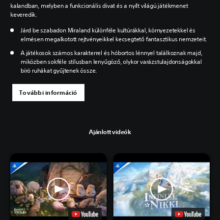
kalandban, melyben a funkcionális divat és a nyílt világú játékmenet
keveredik.
Járd be szabadon Miraland különféle kultúrákkal, környezetekkel és
elmésen megalkotott rejtvényeikkel kecsegtető fantasztikus nemzeteit.
A játékosok számos karakterrel és hóbortos lénnyel találkoznak majd,
miközben sokféle stílusban lenyűgöző, olykor varázstulajdonságokkal
bíró ruhákat gyűjtenek össze.
További információ
Ajánlott videók