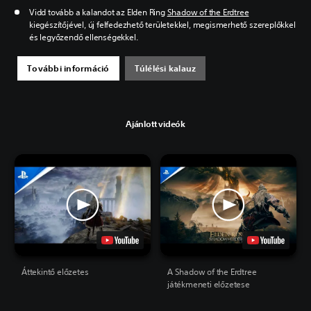
Vidd tovább a kalandot az Elden Ring
Shadow of the Erdtree
kiegészítőjével, új felfedezhető területekkel, megismerhető szereplőkkel
és legyőzendő ellenségekkel.
További információ
Túlélési kalauz
Ajánlott videók
Áttekintő előzetes
A Shadow of the Erdtree
játékmeneti előzetese