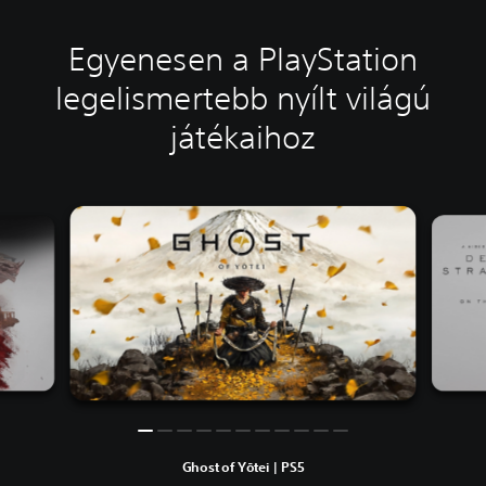
Egyenesen a PlayStation
legelismertebb nyílt világú
játékaihoz
Ghost of Yōtei | PS5