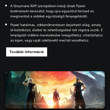
A Greymane Kliff szerepében indulj útnak Pywel
kontinensén keresztül, hogy újra egyesítsd törzsed és
megmentsd a vidéket egy közelgő fenyegetéstől.
Pywel hatalmas, zökkenőmentesen bejárható világ, amely
öt különböző, élettel és lehetőségekkel teli régióra oszlik. E
lenyűgöző vidékre merészkedve lovagolhatsz, vitorlázhatsz
az égen, vagy saját rakétavető mechát vezethetsz.
További információ