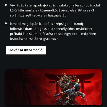
Vívj ádáz katanapárbajokat és csatákat, fejleszd tudásodat
különféle mesterek közreműködésével, elsajátítva az út
során szerzett fegyverek használatát.
Ismerd meg Japán kulturális szépségeit – fürödj
hőforrásokban, látogass el a szentélyekhez imádkozni,
próbáld ki a szumi-e festést és sok egyebet – miközben
levadászod családod gyilkosait.
További információ