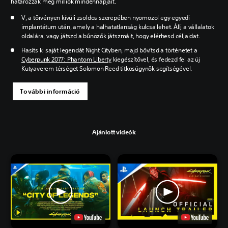
határozzák meg milliók mindennapjait.
V, a törvényen kívüli zsoldos szerepében nyomozol egy egyedi
implantátum után, amely a halhatatlanság kulcsa lehet. Állj a vállalatok
oldalára, vagy játszd a bűnözők játszmáit, hogy elérhesd céljaidat.
Hasíts ki saját legendát Night Cityben, majd bővítsd a történetet a
Cyberpunk 2077: Phantom Liberty
kiegészítővel, és fedezd fel az új
Kutyaverem térséget Solomon Reed titkosügynök segítségével.
További információ
Ajánlott videók