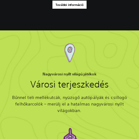
További információ
Nagyvárosi nyílt világú játékok
Városi terjeszkedés
Bűnnel teli mellékutcák, nyüzsgő autópályák és csillogó
felhőkarcolók – merülj el a hatalmas nagyvárosi nyílt
világokban.