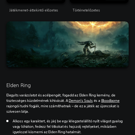
Játékmenet-áttekintő előzetes
Történetelőzetes
Elden Ring
Elegyíts varázslatot és acélpengét, fogadd az Elden Ring kemény, de
tisztességes küzdelmének kihívását. A
Demon’s Souls
és a
Bloodborne
rajongói tudni fogják, mire számíthatnak – de ez a játék az újoncokat is
szívesen látja.
Alkoss egy karaktert, és járj be egy lélegzetelállító nyílt világot gyalog
vagy lóháton, fedezz fel titkokat és hajszolj rejtélyeket, miközben
igyekszel kiismerni az Elden Ring hatalmát.