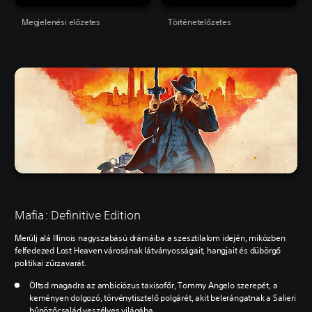
Megjelenési előzetes
Történetelőzetes
Mafia: Definitive Edition
Merülj alá Illinois nagyszabású drámáiba a szesztilalom idején, miközben
felfedezed Lost Heaven városának látványosságait, hangjait és dübörgő
politikai zűrzavarát.
Öltsd magadra az ambiciózus taxisofőr, Tommy Angelo szerepét, a
keményen dolgozó, törvénytisztelő polgárét, akit belerángatnak a Salieri
bűnözőcsalád veszélyes világába.