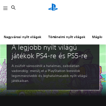
Keresés
Nagyvárosi nyílt világok
Történelmi nyílt világok
Mágikus 
Útmutatók és cikkek
A legjobb nyílt világú
játékok PS4-re és PS5-re
A zsúfolt városoktól a hatalmas, zabolátlan
vadonokig: merülj el a PlayStation konzolok
legimmerzívebb és leghatalmasabb nyílt világú
játékaiban.