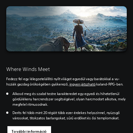
Where Winds Meet
Fedezz fel egy lélegzetelállító nyílt világot egyedül vagy barátokkal a vu-
hsziák gazdag örökségében gyökerező,
ingyen játszható
kaland-RPG-ben.
Alkosd meg és szabd testre karakteredet egy egyedi és hihetetlenül
gördülékeny harcrendszer segítségével, olyan harcmodort alkotva, mely
megfelel ritmusodnak.
Deríts fel több mint 20 régiót több ezer érdekes helyszínnel, nyüzsgő
városokat, titokzatos barlangokat, sűrű erdőket és ősi templomokat.
További információ