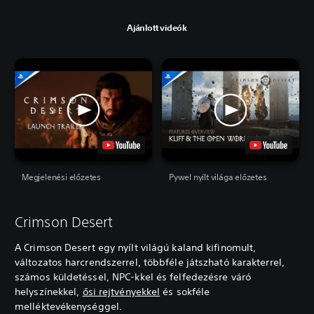
Ajánlott videók
Megjelenési előzetes
Pywel nyílt világa előzetes
Crimson Desert
A Crimson Desert egy nyílt világú kaland kifinomult,
változatos harcrendszerrel, többféle játszható karakterrel,
számos küldetéssel, NPC-kkel és felfedezésre váró
helyszínekkel,
ősi rejtvényekkel
és sokféle
melléktevékenységgel.