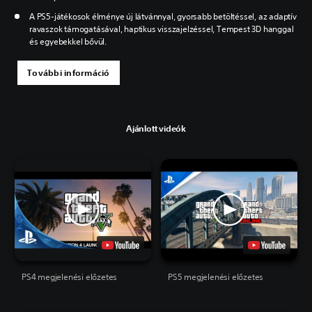
A PS5-játékosok élménye új látvánnyal, gyorsabb betöltéssel, az adaptív
ravaszok támogatásával, haptikus visszajelzéssel, Tempest 3D hanggal
és egyebekkel bővül.
További információ
Ajánlott videók
PS4 megjelenési előzetes
PS5 megjelenési előzetes