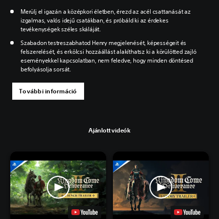
Merülj el igazán a középkori életben, érezd az acél csattanását az
izgalmas, valós idejű csatákban, és próbáld ki az érdekes
tevékenységek széles skáláját.
Szabadon testreszabhatod Henry megjelenését, képességeit és
felszerelését, és erkölcsi hozzáállást alakíthatsz ki a körülötted zajló
eseményekkel kapcsolatban, nem feledve, hogy minden döntésed
befolyásolja sorsát.
További információ
Ajánlott videók