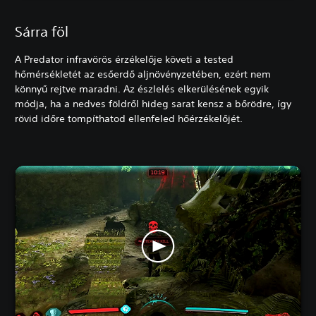
Sárra föl
A Predator infravörös érzékelője követi a tested
hőmérsékletét az esőerdő aljnövényzetében, ezért nem
könnyű rejtve maradni. Az észlelés elkerülésének egyik
módja, ha a nedves földről hideg sarat kensz a bőrödre, így
rövid időre tompíthatod ellenfeled hőérzékelőjét.