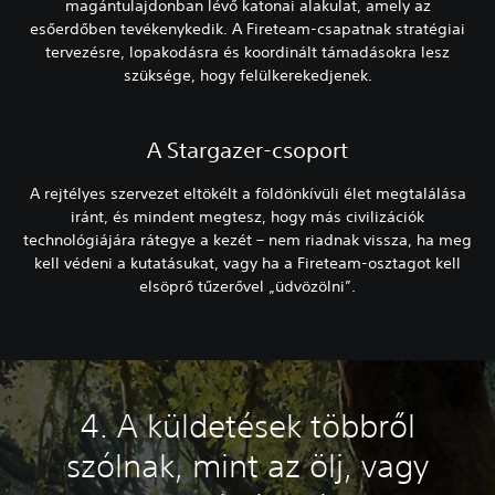
magántulajdonban lévő katonai alakulat, amely az
esőerdőben tevékenykedik. A Fireteam-csapatnak stratégiai
tervezésre, lopakodásra és koordinált támadásokra lesz
szüksége, hogy felülkerekedjenek.
A Stargazer-csoport
A rejtélyes szervezet eltökélt a földönkívüli élet megtalálása
iránt, és mindent megtesz, hogy más civilizációk
technológiájára rátegye a kezét – nem riadnak vissza, ha meg
kell védeni a kutatásukat, vagy ha a Fireteam-osztagot kell
elsöprő tűzerővel „üdvözölni”.
4. A küldetések többről
szólnak, mint az ölj, vagy