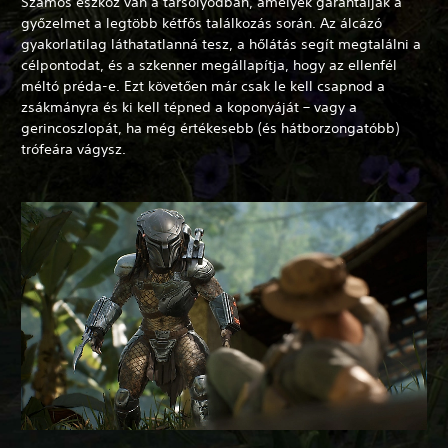
Számos eszköz van a tarsolyodban, amelyek garantálják a
győzelmet a legtöbb kétfős találkozás során. Az álcázó
gyakorlatilag láthatatlanná tesz, a hőlátás segít megtalálni a
célpontodat, és a szkenner megállapítja, hogy az ellenfél
méltó préda-e. Ezt követően már csak le kell csapnod a
zsákmányra és ki kell tépned a koponyáját – vagy a
gerincoszlopát, ha még értékesebb (és hátborzongatóbb)
trófeára vágysz.