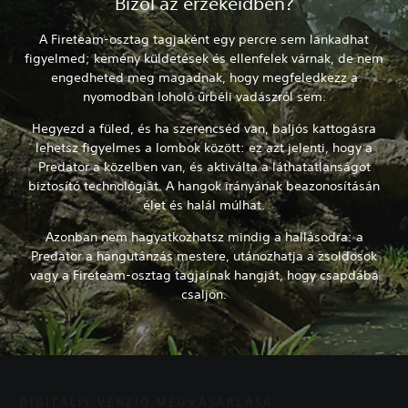
Bízol az érzékeidben?
A Fireteam-osztag tagjaként egy percre sem lankadhat
figyelmed; kemény küldetések és ellenfelek várnak, de nem
engedheted meg magadnak, hogy megfeledkezz a
nyomodban loholó űrbéli vadászról sem.
Hegyezd a füled, és ha szerencséd van, baljós kattogásra
lehetsz figyelmes a lombok között: ez azt jelenti, hogy a
Predator a közelben van, és aktiválta a láthatatlanságot
biztosító technológiát. A hangok irányának beazonosításán
élet és halál múlhat.
Azonban nem hagyatkozhatsz mindig a hallásodra: a
Predator a hangutánzás mestere, utánozhatja a zsoldosok
vagy a Fireteam-osztag tagjainak hangját, hogy csapdába
csaljon.
DIGITÁLIS VERZIÓ MEGVÁSÁRLÁSA