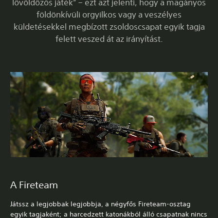
lövöldözős játék” – ezt azt jelenti, hogy a magányos
földönkívüli orgyilkos vagy a veszélyes
küldetésekkel megbízott zsoldoscsapat egyik tagja
felett veszed át az irányítást.
A Fireteam
Játssz a legjobbak legjobbja, a négyfős Fireteam-osztag
egyik tagjaként; a harcedzett katonákból álló csapatnak nincs