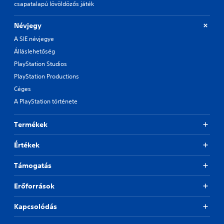
csapatalapú lövöldözős játék
Névjegy
A SIE névjegye
Álláslehetőség
PlayStation Studios
PlayStation Productions
Céges
A PlayStation története
Termékek
Értékek
Támogatás
Erőforrások
Kapcsolódás