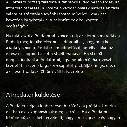
A Fireteam-osztag feladata a táborokba való beszivárgás, az
információszerzés, a kommunikációs vonalak hatástalanítása,
valamint számtalan további fontos művelet – csak ezt
követően hagyhatják el a helyszínt egy helikopter
segítségével.
Ha találkozol a Predatorral, koncentrálj az életben maradásra.
Próbálj meg felülkerekedni – előfordulhat, hogy meg kell
akadályoznod a Predator önrobbantását, amellyel akár az
egész osztagodat a sírba viheti magával. Ha sikerül
megszabadulni a Predatortól, egy merőben új harc veszi
kezdetét, hiszen Stargazer-csapatok próbálják megszerezni
az elesett vadász földönkívüli felszereléseit.
A Predator küldetése
A Predator célja a legbecsesebb trófeák, a prédának méltó
elit harcosok koponyáinak megszerzése. Ha a Predator
bőrébe bújsz, ki kell tervelned, hogy kire csapsz le és hogyan.