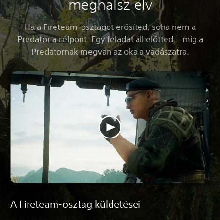
meghalsz elv
Ha a Fireteam-osztagot erősíted, soha nem a
Predator a célpont. Egy feladat áll előtted… míg a
Predatornak megvan az oka a vadászatra.
A Fireteam-osztag küldetései