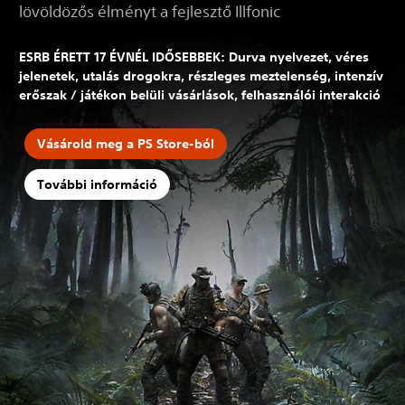
lövöldözős élményt a fejlesztő Illfonic
ESRB ÉRETT 17 ÉVNÉL IDŐSEBBEK: Durva nyelvezet, véres
jelenetek, utalás drogokra, részleges meztelenség, intenzív
erőszak / játékon belüli vásárlások, felhasználói interakció
Vásárold meg a PS Store-ból
További információ