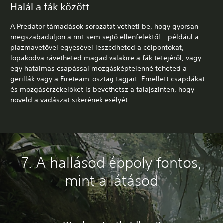
Halál a fák között
A Predator támadások sorozatát vetheti be, hogy gyorsan
megszabaduljon a mit sem sejtő ellenfelektől – például a
plazmavetővel egyesével leszedheted a célpontokat,
lopakodva rávetheted magad valakire a fák tetejéről, vagy
egy hatalmas csapással mozgásképtelenné teheted a
gerillák vagy a Fireteam-osztag tagjait. Emellett csapdákat
és mozgásérzékelőket is bevethetsz a talajszinten, hogy
növeld a vadászat sikerének esélyét.
7. A hallásod éppoly fontos,
mint a látásod