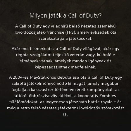
Milyen játék a Call of Duty?
A Call of Duty egy világhírű belső nézetes személyű
lövöldözősjáték-franchise (FPS), amely évtizedek óta
szórakoztatja a játékosokat.
Akár most ismerkedsz a Call of Duty világával, akár egy
régóta szolgálatot teljesítő veterán vagy, különféle
élmények várnak, amelyek minden igénynek és
képességszintnek megfelelnek.
A 2004-es PlayStationös debütálása óta a Call of Duty egy
sokrétű játékélménnyé nőtte ki magát, amely magában
foglalja a kasszasiker történetvezérelt kampányokat, az
úttörő többrésztvevős játékot, a kooperatív Zombies
túlélőmódokat, az ingyenesen játszható battle royale-t és
még a retró felső nézetes játéktermi lövöldözős szórakozást
is.