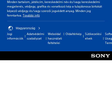
Minden tartalom, játékcím, kereskedelmi név és/vagy kereskedelmi
megjelenés, védjegy, grafika és vonatkozó kép a tulajdonosa birtokát
képező védjegy és/vagy szerzői jogvédett anyag. Minden jog
fenntartva.
További infó
Magyarország
Jogi
Adatvédelmi
Weboldal
Oldaltérkép
Sütikezelési
Soft
információk
szabályzat
használati
elvek
Usag
feltételei
Term