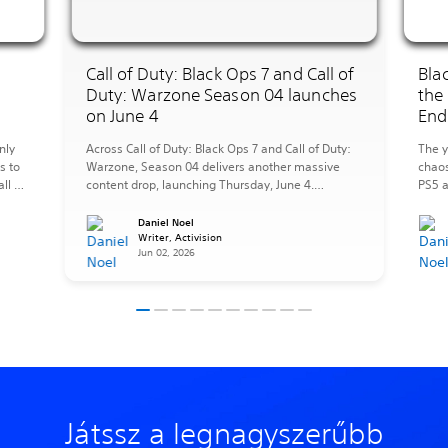
I
Call of Duty: Black Ops 7 and Call of
Bla
Duty: Warzone Season 04 launches
the
on June 4
End
nly
Across Call of Duty: Black Ops 7 and Call of Duty:
The y
s to
Warzone, Season 04 delivers another massive
chaos
ll of
content drop, launching Thursday, June 4.
PS5 a
arzone
Multiplayer Overview MP Maps: Season 04
new a
S5.
expands the Multiplayer map pool with a
culmi
Daniel Noel
selection of brand-new and returning favorites.
Writer, Activision
exper
Jun 02, 2026
Maps include: MP Modes: A stacked roster of
let’s
modes arrives throughout the season, […]
Játssz a legnagyszerűbb