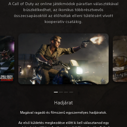
A Call of Duty az online játékmódok páratlan választékával
büszkélkedhet, az ikonikus többrésztvevős
összecsapásoktól az élőholtak elleni túlélésért vívott
kooperatív csatákig.
Hadjárat
Magával ragadó és filmszerű egyszemélyes hadjáratok.
Az első küldetés megkezdése előtt ki kell választanod egy