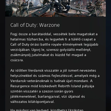
Call of Duty: Warzone
Fogj össze a barátaiddal, vessétek bele magatokat a
hatalmas tűzharcba, és legyetek ti a túlélő csapat a
Call of Duty óriási battle royale-élményének legújabb
verziójában. Ugorj le, szerezz golyóálló mellényt,
zsákmányolj jutalmakat és küzdd fel magad a
csúcsra.
Az időtlen Verdansk visszatér a jól ismert nevezetes
helyszínekkel és számos fejlesztéssel, amelyek még a
Verdansk-veteránoknak is tudnak újat mondani. A
Resurgence mód közkedvelt Rebirth Island pályája
szintén visszatér a szezon során gyors
játékmenetével, barlangjaival, vízi útjaival és
változatos kilátópontjaival.
Ha máshoz van kedved, küzdhetsz Urzikstan