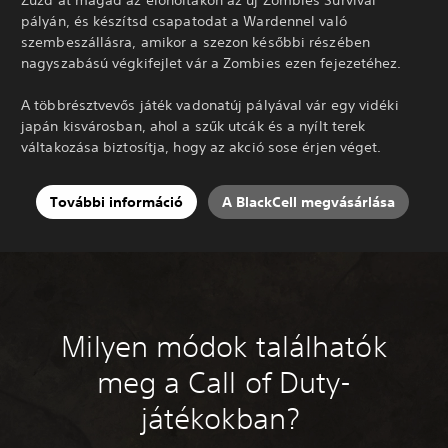
Zúzd át magad az élőholtakon az új Zombies Survival
pályán, és készítsd csapatodat a Wardennel való
szembeszállásra, amikor a szezon későbbi részében
nagyszabású végkifejlet vár a Zombies ezen fejezetéhez.
A többrésztvevős játék vadonatúj pályával vár egy vidéki
japán kisvárosban, ahol a szűk utcák és a nyílt terek
váltakozása biztosítja, hogy az akció sose érjen véget.
További információ
A BlackCell megvásárlása
Milyen módok találhatók
meg a Call of Duty-
játékokban?