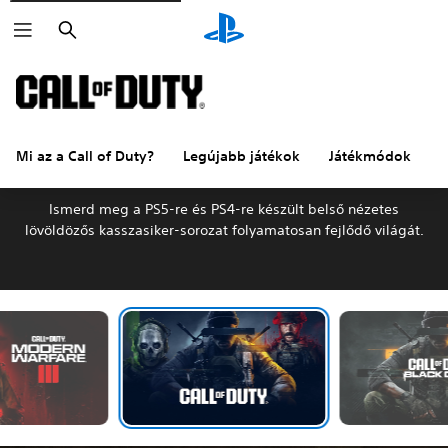
Keresés
Mi az a Call of Duty?
Legújabb játékok
Játékmódok
E
Üdvözlünk a Call of Duty világában
Ismerd meg a PS5-re és PS4-re készült belső nézetes
lövöldözős kasszasiker-sorozat folyamatosan fejlődő világát.