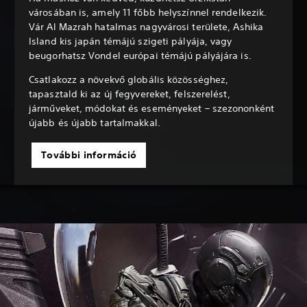
városában is, amely 11 főbb helyszínnel rendelkezik.
Vár Al Mazrah hatalmas nagyvárosi területe, Ashika
Island kis japán témájú szigeti pályája, vagy
beugorhatsz Vondel európai témájú pályájára is.
Csatlakozz a növekvő globális közösséghez,
tapasztald ki az új fegyvereket, felszerelést,
járműveket, módokat és eseményeket – szezononként
újabb és újabb tartalmakkal.
További információ