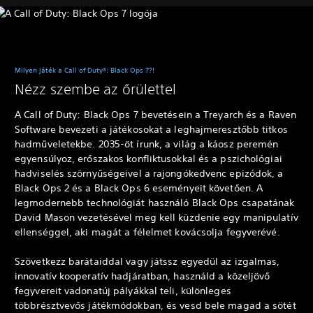
Milyen játék a Call of Duty®: Black Ops 7?!
Nézz szembe az őrülettel
A Call of Duty: Black Ops 7 bevetésein a Treyarch és a Raven
Software bevezeti a játékosokat a leghajmeresztőbb titkos
hadműveletekbe. 2035-öt írunk, a világ a káosz peremén
egyensúlyoz, erőszakos konfliktusokkal és a pszichológiai
hadviselés szörnyűségeivel a rajongókedvenc epizódok, a
Black Ops 2 és a Black Ops 6 eseményeit követően. A
legmodernebb technológiát használó Black Ops csapatának
David Mason vezetésével meg kell küzdenie egy manipulatív
ellenséggel, aki magát a félelmet kovácsolja fegyverévé.
Szövetkezz barátaiddal vagy játssz egyedül az izgalmas,
innovatív kooperatív hadjáratban, használd a közeljövő
fegyvereit vadonatúj pályákkal teli, különleges
többrésztvevős játékmódokban, és vesd bele magad a sötét