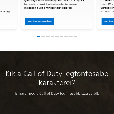
igazi nagy felbontásban újraalkotva. Éld át újra a
közvetlen 
történelem egyik legikonikusabb kampányát,
Force 141 
miközben a világ minden táját bejárod.
ultranacio
dban egy
hatalmát a 
 össze az
úgy harcol
További információ
További
Kik a Call of Duty legfontosabb
karakterei?
Ismerd meg a Call of Duty leghíresebb szereplőit.