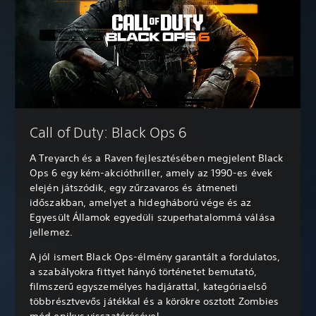
Call of Duty: Black Ops 6
A Treyarch és a Raven fejlesztésében megjelent Black
Ops 6 egy kém-akcióthriller, amely az 1990-es évek
elején játszódik, egy zűrzavaros és átmeneti
időszakban, amelyet a hidegháború vége és az
Egyesült Államok egyedüli szuperhatalommá válása
jellemez.
A jól ismert Black Ops-élmény garantált a fordulatos,
a szabályokra fittyet hányó történetet bemutató,
filmszerű egyszemélyes hadjárattal, kategóriaelső
többrésztvevős játékkal és a körökre osztott Zombies
mód epikus visszatérésével.