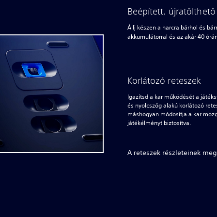
Beépített, újratölthet
Állj készen a harcra bárhol és bár
akkumulátorral és az akár 40 órány
Korlátozó reteszek
Igazítsd a kar működését a játéks
és nyolcszög alakú korlátozó rete
máshogyan módosítja a kar mozg
játékélményt biztosítva.
A reteszek részleteinek meg