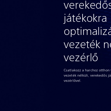
verekedő
játékokra
optimalizá
vezeték né
vezérlő
Csatlakozz a harchoz otthon 
vezeték nélküli, verekedős j
vezérlővel.