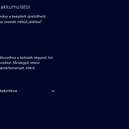
ő akkumulátor
mikor a beépített újratölthető
1
i vezeték nélküli játékkal
.
tílusodhoz a tartozék négyzet, kör
szekkel. Mindegyik retesz
ástartományát, eltérő
tekintése