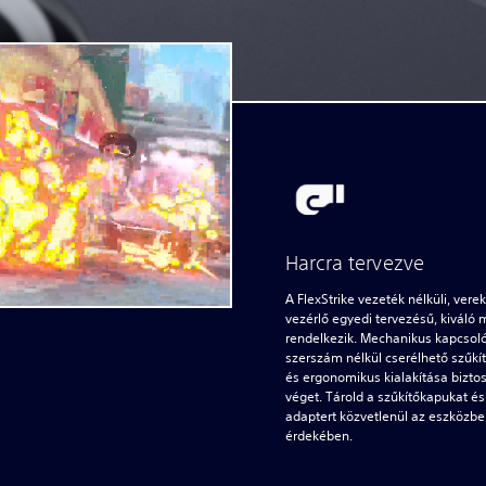
Harcra tervezve
A FlexStrike vezeték nélküli, vere
vezérlő egyedi tervezésű, kiváló m
rendelkezik. Mechanikus kapcsoló
szerszám nélkül cserélhető szűkít
és ergonomikus kialakítása biztos
véget. Tárold a szűkítőkapukat és 
adaptert közvetlenül az eszközb
érdekében.