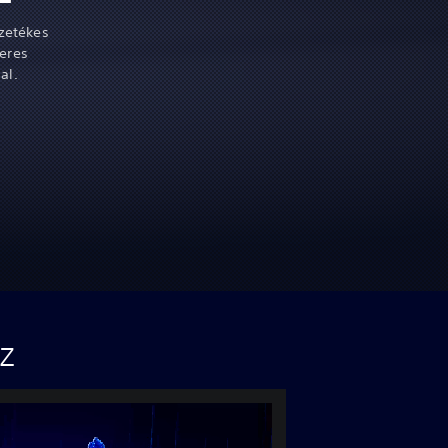
ezetékes
deres
al.
z