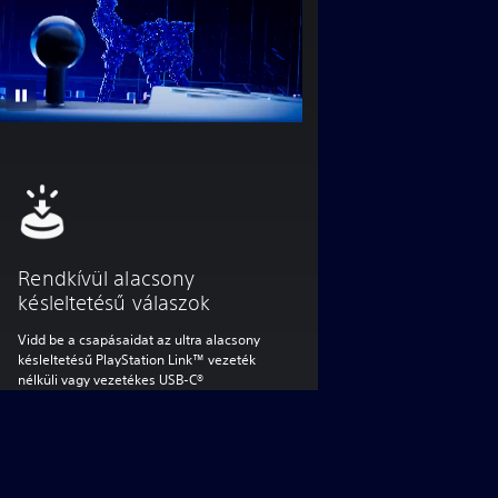
Rendkívül alacsony
késleltetésű válaszok
Vidd be a csapásaidat az ultra alacsony
késleltetésű PlayStation Link™ vezeték
nélküli vagy vezetékes USB-C®
kapcsolatokkal.