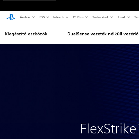
Áruház
PS5
Játékok
PS Plus
Tartozékok
Hírek
Tá
Kiegészítő eszközök
DualSense vezeték nélküli vezérlő
FlexStrik