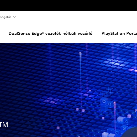
mogatás
DualSense Edge® vezeték nélküli vezérlő
PlayStation Porta
e™