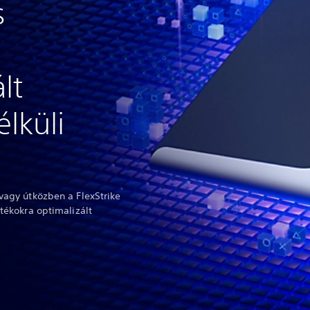
s
lt
lküli
vagy útközben a FlexStrike
átékokra optimalizált