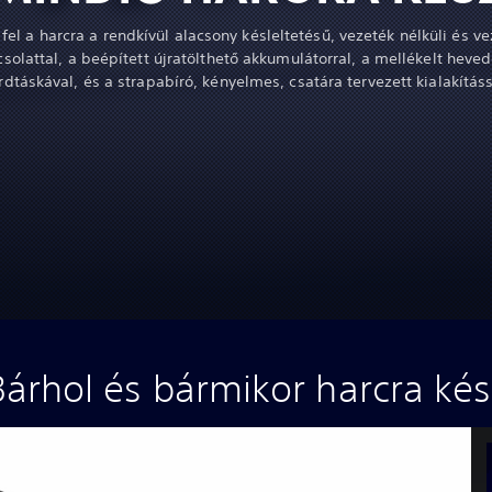
 fel a harcra a rendkívül alacsony késleltetésű, vezeték nélküli és v
solattal, a beépített újratölthető akkumulátorral, a mellékelt heve
rdtáskával, és a strapabíró, kényelmes, csatára tervezett kialakításs
Bárhol és bármikor harcra kés