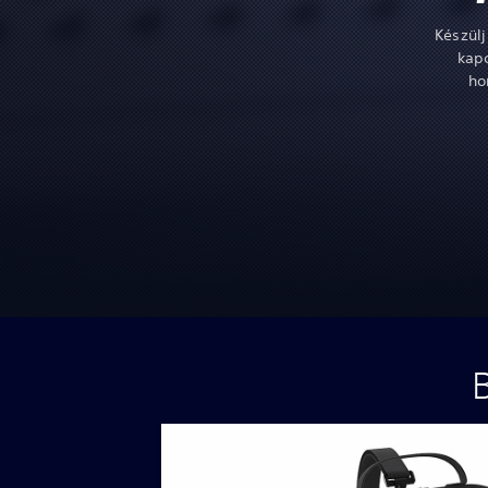
Készülj
kapc
ho