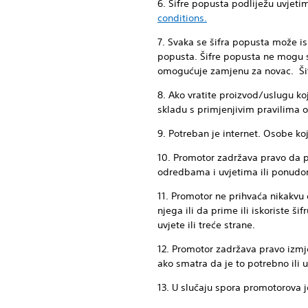
6. Šifre popusta podliježu uvje
conditions.
7. Svaka se šifra popusta može is
popusta. Šifre popusta ne mogu 
omogućuje zamjenu za novac. Šifr
8. Ako vratite proizvod/uslugu koj
skladu s primjenjivim pravilima 
9. Potreban je internet. Osobe ko
10. Promotor zadržava pravo da p
odredbama i uvjetima ili ponudo
11. Promotor ne prihvaća nikakvu 
njega ili da prime ili iskoriste š
uvjete ili treće strane.
12. Promotor zadržava pravo izmje
ako smatra da je to potrebno ili 
13. U slučaju spora promotorova j