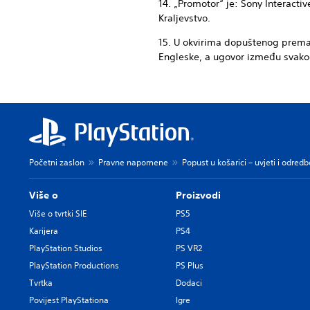
14. „Promotor“ je: Sony Interact
Kraljevstvo.
15. U okvirima dopuštenog prema 
Engleske, a ugovor između svakog
Početni zaslon
Pravne napomene
Popust u košarici – uvjeti i odred
Više o
Proizvodi
Više o tvrtki SIE
PS5
Karijera
PS4
PlayStation Studios
PS VR2
PlayStation Productions
PS Plus
Tvrtka
Dodaci
Povijest PlayStationa
Igre