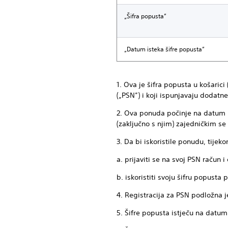
„Šifra popusta”
„Datum isteka šifre popusta”
1. Ova je šifra popusta u košaric
(„PSN”) i koji ispunjavaju dodatne
2. Ova ponuda počinje na datum 
(zaključno s njim) zajedničkim s
3. Da bi iskoristile ponudu, tije
a. prijaviti se na svoj PSN račun i
b. iskoristiti svoju šifru popust
4. Registracija za PSN podložna je
5. Šifre popusta istječu na datum