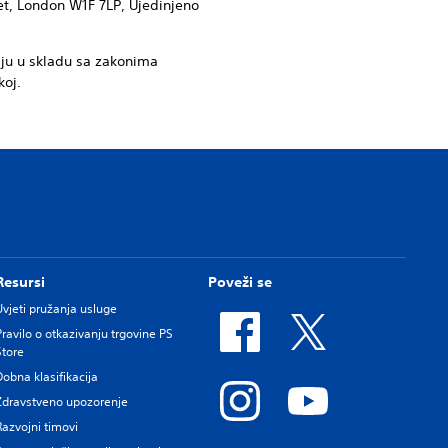
et, London W1F 7LP, Ujedinjeno
aju u skladu sa zakonima
koj.
Resursi
Poveži se
Uvjeti pružanja usluge
Pravilo o otkazivanju trgovine PS
Store
Dobna klasifikacija
Zdravstveno upozorenje
Razvojni timovi