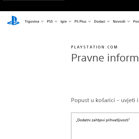
Trgovina
PS5
Igre
PS Plus
Dodaci
Novosti
Pod
PLAYSTATION.COM
Pravne inform
Popust u košarici – uvjeti
„Dodatni zahtjevi prihvatljivosti”