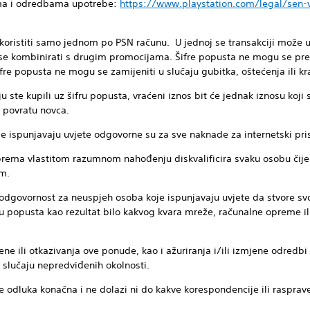
tima i odredbama upotrebe:
https://www.playstation.com/legal/sen-
koristiti samo jednom po PSN računu. U jednoj se transakciji može u
se kombinirati s drugim promocijama. Šifre popusta ne mogu se pr
e popusta ne mogu se zamijeniti u slučaju gubitka, oštećenja ili kr
u ste kupili uz šifru popusta, vraćeni iznos bit će jednak iznosu koji 
o povratu novca.
je ispunjavaju uvjete odgovorne su za sve naknade za internetski pri
rema vlastitom razumnom nahođenju diskvalificira svaku osobu čije
m.
odgovornost za neuspjeh osoba koje ispunjavaju uvjete da stvore svoj
ifru popusta kao rezultat bilo kakvog kvara mreže, računalne opreme i
ne ili otkazivanja ove ponude, kao i ažuriranja i/ili izmjene odredbi 
u slučaju nepredviđenih okolnosti.
e odluka konačna i ne dolazi ni do kakve korespondencije ili rasprav