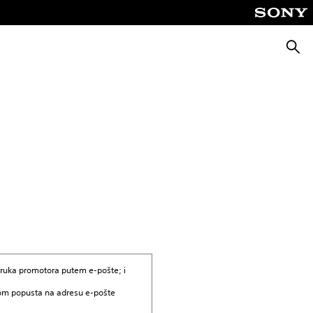
Pretra
poruka promotora putem e-pošte; i
from popusta na adresu e-pošte