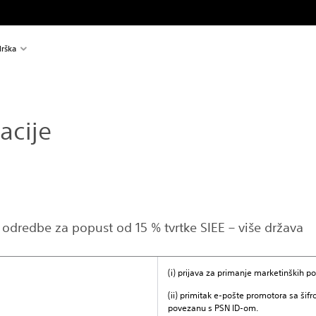
rška
acije
 i odredbe za popust od 15 % tvrtke SIEE – više država
(i) prijava za primanje marketinških 
(ii) primitak e-pošte promotora sa ši
povezanu s PSN ID-om.