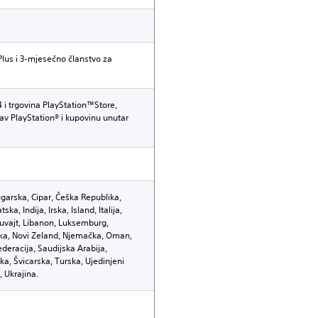
lus i 3-mjesečno članstvo za
 i trgovina PlayStation™Store,
tav PlayStation® i kupovinu unutar
Bugarska, Cipar, Češka Republika,
a, Indija, Irska, Island, Italija,
 Kuvajt, Libanon, Luksemburg,
ka, Novi Zeland, Njemačka, Oman,
deracija, Saudijska Arabija,
ka, Švicarska, Turska, Ujedinjeni
, Ukrajina.