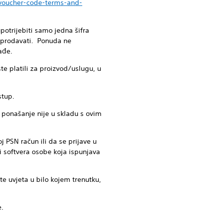
voucher-code-terms-and-
potrijebiti samo jedna šifra
eprodavati. Ponuda ne
ađe.
ste platili za proizvod/uslugu, u
stup.
 ponašanje nije u skladu s ovim
 PSN račun ili da se prijave u
li softvera osobe koja ispunjava
te uvjeta u bilo kojem trenutku,
e.