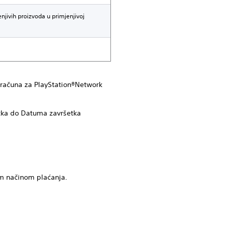
njivih proizvoda u primjenjivoj
i računa za PlayStation®Network
tka do Datuma završetka
vim načinom plaćanja.