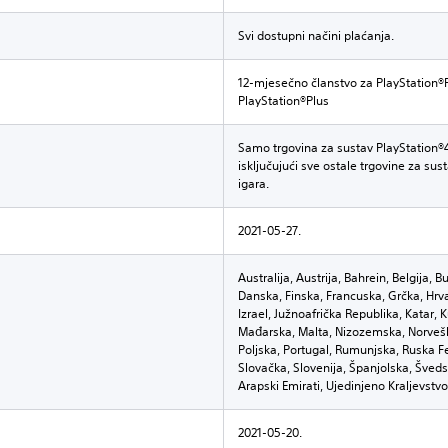
Svi dostupni načini plaćanja.
12-mjesečno članstvo za PlayStation®P
PlayStation®Plus
Samo trgovina za sustav PlayStation®4
isključujući sve ostale trgovine za sus
igara.
2021-05-27.
Australija, Austrija, Bahrein, Belgija, 
Danska, Finska, Francuska, Grčka, Hrvatsk
Izrael, Južnoafrička Republika, Katar,
Mađarska, Malta, Nizozemska, Norveš
Poljska, Portugal, Rumunjska, Ruska Fe
Slovačka, Slovenija, Španjolska, Šveds
Arapski Emirati, Ujedinjeno Kraljevstvo
2021-05-20.