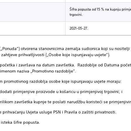
Šifra popusta od 15 % na kupnju primje
trgovini.
2021-05-27.
i („Ponuda”) otvorena stanovnicima zemalja sudionica koji su nositelj
 zahtjeve prihvatljivosti („Osobe koje ispunjavaju uvjete”).
početka i završava na datum završetka. Razdoblje od Datuma poče
e imenom naziva „Promotivno razdoblje”.
kom promotivnog razdoblja osobe koje ispunjavaju uvjete moraju:
 dodati primjenjive proizvode u košaricu u primjenjivoj trgovini; i
a prilikom završetka kupnje te poslati narudžbu koristeći se primjenji
 prihvaćanju Uvjeta usluge PSN i Pravila o zaštiti privatnosti.
 isteka šifre popusta.