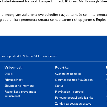
ive Entertainment Network Europe Limited, 10 Great Marlborough Stre
primjenjivim zakonima ove odredbe i uvjeti tumače se i interpretir
 sudionika i promotora smatra se napisanim i sklopljenim u Engles
be za popust od 15 % tvrtke SIEE – više država
Vrijednosti
Podrška
Okoliš
Čvorište za podršku
Pristupačnost
Sigurnost usluge PlayStation
Sigurnost na internetu
Status
Raznolikost, pravednost i
PlayStation – popravci
inkluzivnost
Ponovno postavljanje lozinke
Zahtjev za povrat sredstava