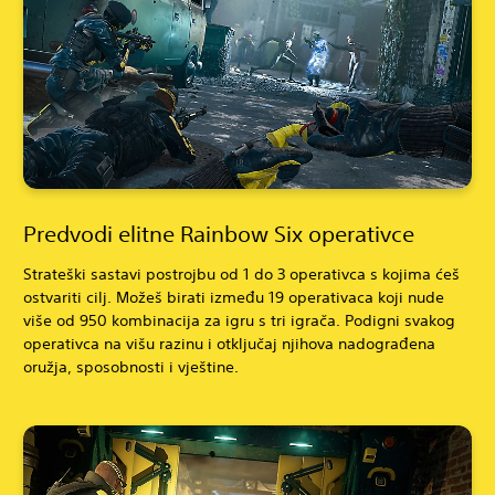
Predvodi elitne Rainbow Six operativce
Strateški sastavi postrojbu od 1 do 3 operativca s kojima ćeš
ostvariti cilj. Možeš birati između 19 operativaca koji nude
više od 950 kombinacija za igru s tri igrača. Podigni svakog
operativca na višu razinu i otključaj njihova nadograđena
oružja, sposobnosti i vještine.