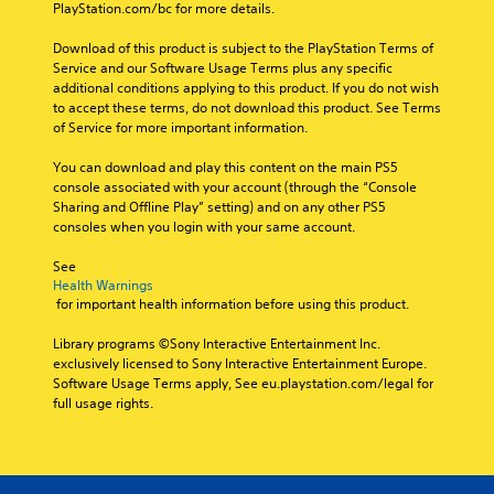
o
PlayStation.com/bc for more details.
o
a
r
s
n
n
n
y
i
s
Y
Download of this product is subject to the PlayStation Terms of 
l
o
m
e
Y
o
Service and our Software Usage Terms plus any specific 
y
u
p
t
o
u
additional conditions applying to this product. If you do not wish 
.
t
o
t
u
c
to accept these terms, do not download this product. See Terms 
,
r
h
c
a
of Service for more important information.
o
t
e
a
C
n
r
a
a
n
l
r
You can download and play this content on the main PS5 
s
n
u
m
e
e
console associated with your account (through the “Console 
o
t
d
a
v
a
Sharing and Offline Play” setting) and on any other PS5 
m
c
i
r
i
consoles when you login with your same account.
r
e
o
o
k
e
r
S
l
o
p
w
See 
e
o
u
u
o
g
Health Warnings
m
u
b
t
i
a
 for important health information before using this product.
a
r
p
n
t
m
p
s
u
t
i
e
Library programs ©Sony Interactive Entertainment Inc. 
p
c
t
s
t
p
exclusively licensed to Sony Interactive Entertainment Europe. 
i
a
s
o
l
l
Software Usage Terms apply, See eu.playstation.com/legal for 
n
n
o
f
a
full usage rights.
e
g
b
t
i
y
s
s
e
h
n
t
u
c
a
S
t
u
p
h
t
u
e
t
p
a