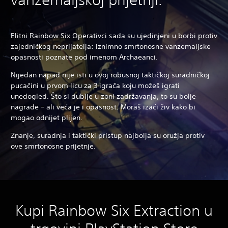
Elitni Rainbow Six Operativci sada su ujedinjeni u borbi protiv
zajedničkog neprijatelja: iznimno smrtonosne vanzemaljske
opasnosti poznate pod imenom Archaeanci.
Nijedan napad nije isti u ovoj robusnoj taktičkoj suradničkoj
pucačini u prvom licu za 3 igrača koju možeš igrati
unedogled. Što si dublje u zoni zadržavanja, to su bolje
nagrade – ali veća je i opasnost. Moraš izaći živ kako bi
mogao odnijet plijen.
Znanje, suradnja i taktički pristup najbolja su oružja protiv
ove smrtonosne prijetnje.
Kupi Rainbow Six Extraction u