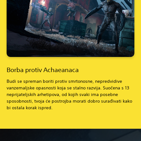
Borba protiv Achaeanaca
Budi se spreman boriti protiv smrtonosne, nepredvidive
vanzemaljske opasnosti koja se stalno razvija. Suočena s 13
neprijateljskih arhetipova, od kojih svaki ima posebne
sposobnosti, tvoja će postrojba morati dobro surađivati kako
bi ostala korak ispred.