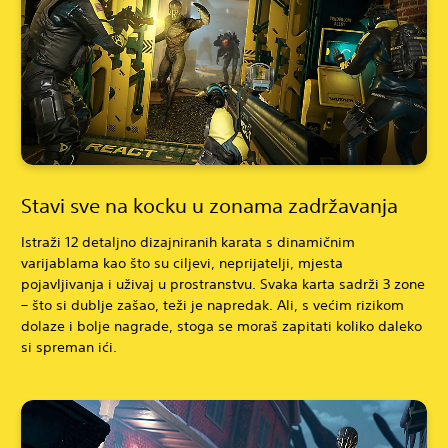
Stavi sve na kocku u zonama zadržavanja
Istraži 12 detaljno dizajniranih karata s dinamičnim
varijablama kao što su ciljevi, neprijatelji, mjesta
pojavljivanja i uživaj u prostranstvu. Svaka karta sadrži 3 zone
– što si dublje zašao, teži je napredak. Ali, s većim rizikom
dolaze i bolje nagrade, stoga se moraš zapitati koliko daleko
si spreman ići.