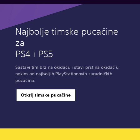
Najbolje timske pucačine
za
PS4 i PS5
Sastavi tim brz na okidaču i stavi prst na okidač u
nekim od najboljih PlayStationovih suradničkih
pucačina.
Otkrij timske pucačine