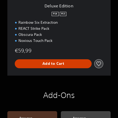
n
Deluxe Edition
PS4
PS5
Rainbow Six Extraction
REACT Strike Pack
Obscura Pack
Noxious Touch Pack
€59,99
Add to Cart
Add-Ons