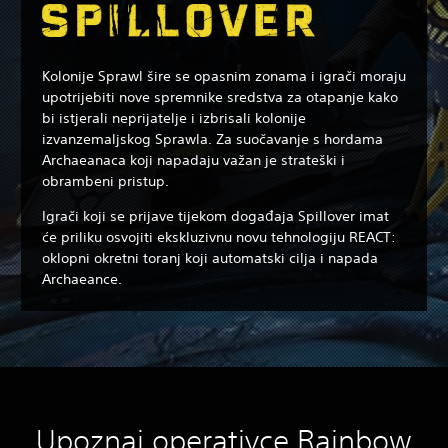
Kolonije Sprawl šire se opasnim zonama i igrači moraju
upotrijebiti nove spremnike sredstva za otapanje kako
bi istjerali neprijatelje i izbrisali kolonije
izvanzemaljskog Sprawla. Za suočavanje s hordama
Archaeanaca koji napadaju važan je strateški i
obrambeni pristup.
Igrači koji se prijave tijekom događaja Spillover imat
će priliku osvojiti ekskluzivnu novu tehnologiju REACT:
oklopni okretni toranj koji automatski cilja i napada
Archaeance.
Upoznaj operativce Rainbow