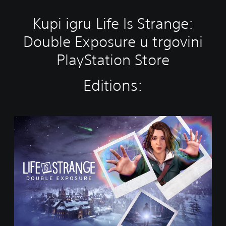
Kupi igru Life Is Strange:
Double Exposure u trgovini
PlayStation Store
Editions:
S
t
a
n
d
a
r
d
E
d
i