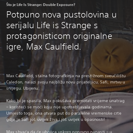
Što je Life Is Strange: Double Exposure?
Potpuno nova pustolovina u
serijalu Life is Strange s
protagonisticom originalne
igre, Max Caulfield.
Max Caulfield, stalna fotografkinja na prestižnom sveučilištu
Caledon, nalazi svoju najbližu novu prijateljicu, Safi, mrtvu u
snijegu. Ubijenu.
Kako bi je spasila, Max pokušava premotati vrijeme unatrag
– koristeći se moći koju nije upotrebljavala godinama.
Umjesto toga, ona otvara put do paralelne vremenske crte
gdje je Safi još uvijek živa i još uvijek u opasnosti!
Max shvaća da će ubojica uskoro ponovno napasti – u