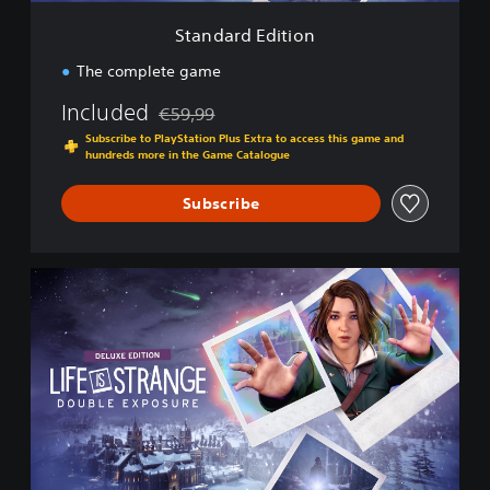
t
i
Standard Edition
o
n
The complete game
Included
€59,99
Discounted from original price of €59,99
Subscribe to PlayStation Plus Extra to access this game and
hundreds more in the Game Catalogue
Subscribe
D
e
l
u
x
e
E
d
i
t
i