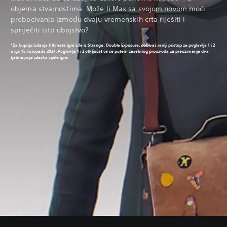
objema stvarnostima. Može li Max sa svojom novom moći
prebacivanja između dvaju vremenskih crta riješiti i
spriječiti isto ubojstvo?
*Za kupnju izdanja Ultimate igre Life is Strange: Double Exposure, dobivaš raniji pristup za poglavlja 1 i 2
u igri 15. listopada 2024. Poglavlja 1 i 2 otključat će se putem zasebnog proizvoda za preuzimanje dva
tjedna prije izlaska cijele igre.