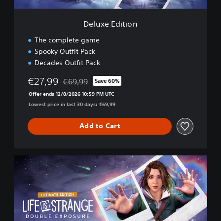
o
n
Deluxe Edition
The complete game
Spooky Outfit Pack
Decades Outfit Pack
€27,99
€69,99
Save 60%
Discounted from original price of €69,99
Offer ends 12/8/2026 10:59 PM UTC
Lowest price in last 30 days: €69,99
Add to Cart
U
l
t
i
m
a
t