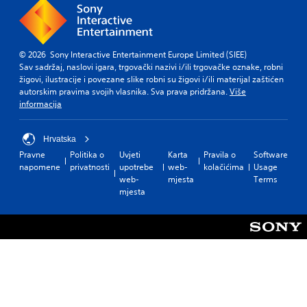
© 2026 Sony Interactive Entertainment Europe Limited (SIEE)
Sav sadržaj, naslovi igara, trgovački nazivi i/ili trgovačke oznake, robni
žigovi, ilustracije i povezane slike robni su žigovi i/ili materijal zaštićen
autorskim pravima svojih vlasnika. Sva prava pridržana.
Više
informacija
Hrvatska
Pravne
Politika o
Uvjeti
Karta
Pravila o
Software
napomene
privatnosti
upotrebe
web-
kolačićima
Usage
web-
mjesta
Terms
mjesta