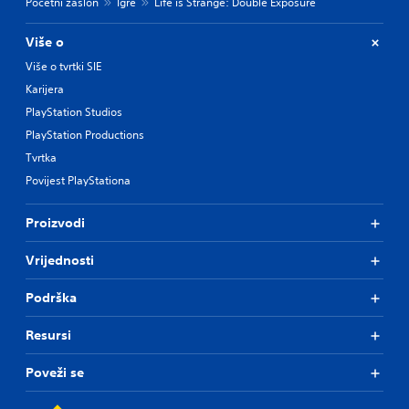
Početni zaslon
Igre
Life is Strange: Double Exposure
Više o
Više o tvrtki SIE
Karijera
PlayStation Studios
PlayStation Productions
Tvrtka
Povijest PlayStationa
Proizvodi
Vrijednosti
Podrška
Resursi
Poveži se