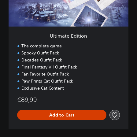
e
E
d
i
t
i
Ultimate Edition
o
n
The complete game
Spooky Outfit Pack
Decades Outfit Pack
Final Fantasy VII Outfit Pack
Fan Favorite Outfit Pack
Paw Prints Cat Outfit Pack
Exclusive Cat Content
€89,99
Add to Cart