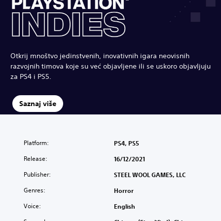
Otkrij mnoštvo jedinstvenih, inovativnih igara neovisnih
razvojnih timova koje su već objavljene ili se uskoro objavljuju
za PS4 i PS5.
Saznaj više
Platform:
PS4, PS5
Release:
16/12/2021
Publisher:
STEEL WOOL GAMES, LLC
Genres:
Horror
Voice:
English