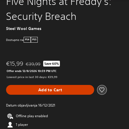
Five Nights at Freddy's:
Security Breach
Steel Wool Games
Dostupno na
PS4
PS5
€15,99
€39,99
Save 60%
Discounted from original price of €39,99
Offer ends 12/8/2026 10:59 PM UTC
Lowest price in last 30 days: €39,99
Add to Cart
Datum objavljivanja 16/12/2021
Offline play enabled
1 player