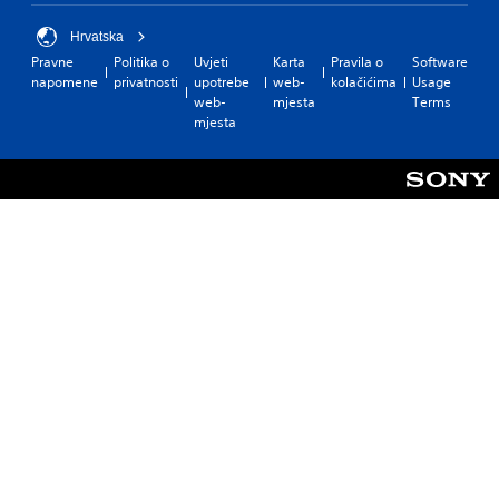
Hrvatska
Pravne
Politika o
Uvjeti
Karta
Pravila o
Software
napomene
privatnosti
upotrebe
web-
kolačićima
Usage
web-
mjesta
Terms
mjesta