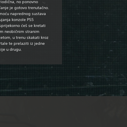
riodična, no ponovno
anje je gotovo trenutačno.
moću naprednog sustava
ujanja konzole PS5
prijekorno ćeš se kretati
im neobičnim stranim
jetom, u trenu skakati kroz
tale te prelaziti iz jedne
ije u drugu.