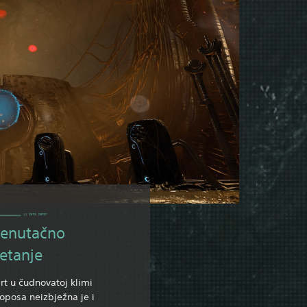
renutačno
retanje
t u čudnovatoj klimi
oposa neizbježna je i