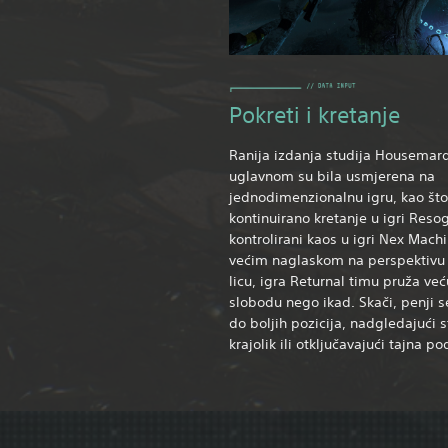
Pokreti i kretanje
Ranija izdanja studija Housemar
uglavnom su bila usmjerena na
jednodimenzionalnu igru, kao što
kontinuirano kretanje u igri Resog
kontrolirani kaos u igri Nex Machin
većim naglaskom na perspektivu
licu, igra Returnal timu pruža već
slobodu nego ikad. Skači, penji s
do boljih pozicija, nadgledajući s
krajolik ili otključavajući tajna po