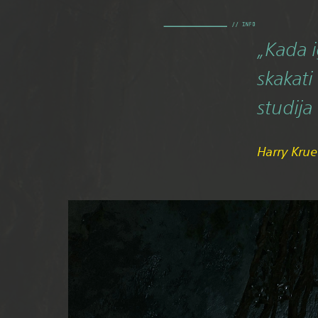
„Kada i
skakati
studij
Harry Krue