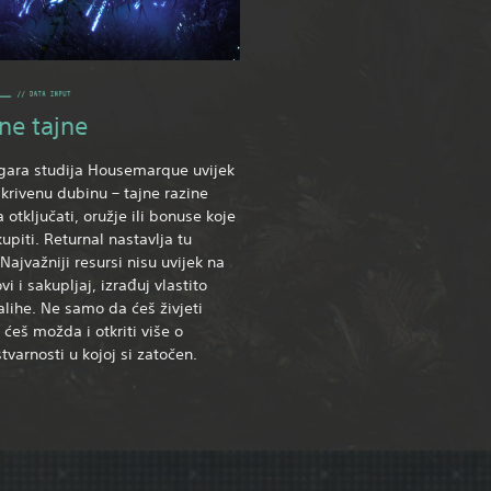
ne tajne
igara studija Housemarque uvijek
skrivenu dubinu – tajne razine
 otključati, oružje ili bonuse koje
kupiti. Returnal nastavlja tu
 Najvažniji resursi nisu uvijek na
vi i sakupljaj, izrađuj vlastito
zalihe. Ne samo da ćeš živjeti
 ćeš možda i otkriti više o
tvarnosti u kojoj si zatočen.