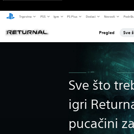
Trgovina
PS5
Igre
PS Plus
Dodaci
Novosti
Podršk
Pregled
Sve š
Sve što tre
igri Returna
pucačini z