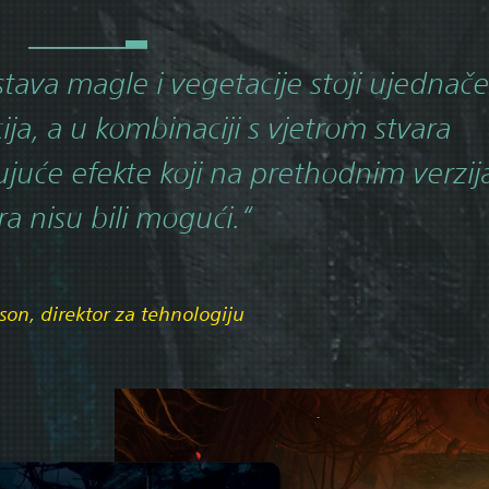
stava magle i vegetacije stoji ujednač
ija, a u kombinaciji s vjetrom stvara
juće efekte koji na prethodnim verzi
a nisu bili mogući.“
on, direktor za tehnologiju