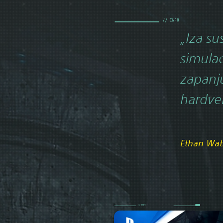
„Iza su
simulac
zapanju
hardver
Ethan Wats