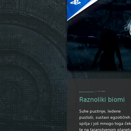
Raznoliki biomi
Suhe pustinje, ledene
pustoši, sustavi egzotičnih
spilja i još mnogo toga če
te na tajanstvenom planet