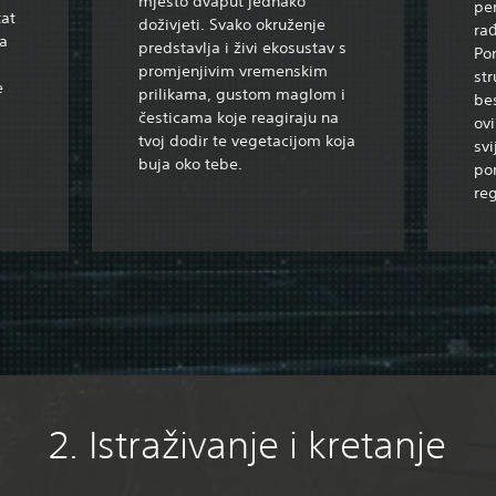
mjesto dvaput jednako
pe
tat
doživjeti. Svako okruženje
rađ
na
predstavlja i živi ekosustav s
Po
promjenjivim vremenskim
str
e
prilikama, gustom maglom i
bes
česticama koje reagiraju na
ov
tvoj dodir te vegetacijom koja
svi
buja oko tebe.
por
reg
2. Istraživanje i kretanje