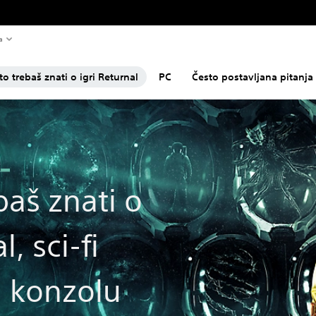
a
to trebaš znati o igri Returnal
PC
Često postavljana pitanja
baš znati o
l, sci-fi
a konzolu