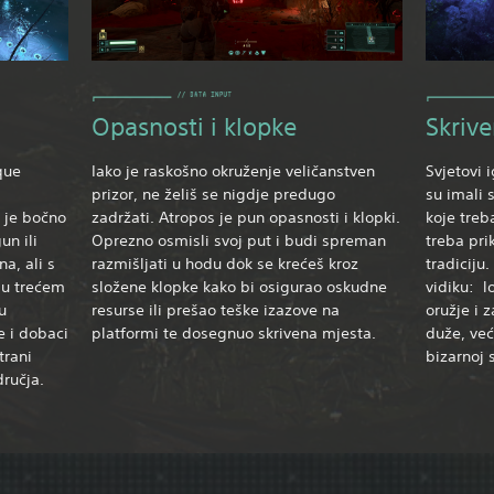
Opasnosti i klopke
Skrive
que
Iako je raskošno okruženje veličanstven
Svjetovi 
prizor, ne želiš se nigdje predugo
su imali 
 je bočno
zadržati. Atropos je pun opasnosti i klopki.
koje treba
un ili
Oprezno osmisli svoj put i budi spreman
treba pri
a, ali s
razmišljati u hodu dok se krećeš kroz
tradiciju.
 u trećem
složene klopke kako bi osigurao oskudne
vidiku: lo
u
resurse ili prešao teške izazove na
oružje i 
e i dobaci
platformi te dosegnuo skrivena mjesta.
duže, već
trani
bizarnoj s
dručja.