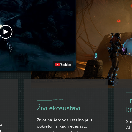
T
Živi ekosustavi
k
Život na Atroposu stalno je u
Smr
ka
pokretu – nikad nećeš isto
Atr
u