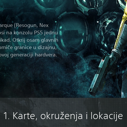
arque (Resogun, Nex
osi na konzolu PS5 jednu
ikad. Otkrij osam glavnih
omiče granice u dizajnu,
novoj generaciji hardvera.
1. Karte, okruženja i lokacije