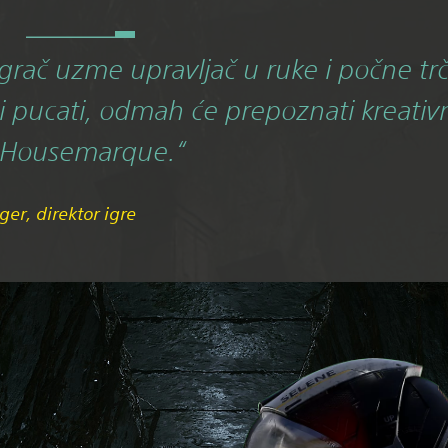
grač uzme upravljač u ruke i počne trč
 i pucati, odmah će prepoznati kreativ
a Housemarque.“
ger, direktor igre