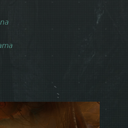
ena
jama