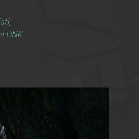
ati,
ni DNK