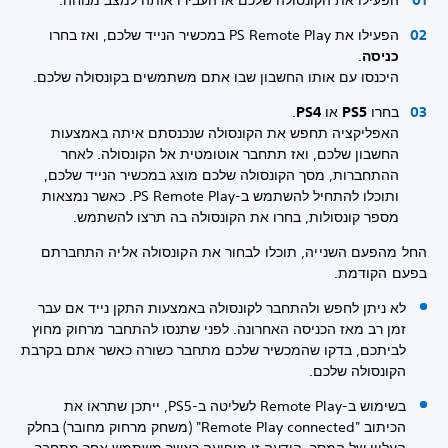
הפעילו את PS Remote Play במכשיר הנייד שלכם, ואז בחרו
כניסה
.
היכנסו עם אותו החשבון שבו אתם משתמשים בקונסולה שלכם.
בחרו
PS5
או
PS4
.
האפליקציה תחפש את הקונסולה שנכנסתם איתה באמצעות
החשבון שלכם, ואז תתחבר אוטומטית אל הקונסולה. לאחר
ההתחברות, מסך הקונסולה שלכם מוצג במכשיר הנייד שלכם,
ותוכלו להתחיל להשתמש ב-PS Remote Play. כאשר נמצאות
מספר קונסולות, בחרו את הקונסולה בה תרצו להשתמש.
החל מהפעם השנייה, תוכלו לבחור את הקונסולה אליה התחברתם
בפעם הקודמת.
לא ניתן לחפש ולהתחבר לקונסולה באמצעות התקן נייד אם עבר
זמן רב מאז הכניסה האחרונה. לפני שתנסו להתחבר מרחוק מחוץ
לביתכם, בדקו שהמכשיר שלכם מתחבר כשורה כאשר אתם בקרבת
הקונסולה שלכם.
בשימוש ב-Remote Play לשליטה ב-PS5, ייתכן שתראו את
הכיתוב "Remote Play connected" (משחק מרחוק מחובר) בחלק
העליון של המסך. הודעה זו מופיעה כאשר משתמש אחר מתחבר