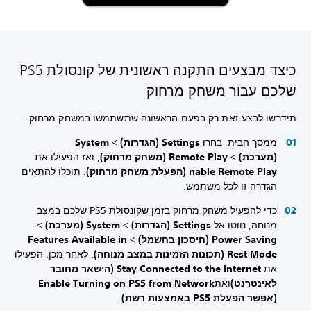
כיצד מבצעים התקנה ראשונית של קונסולת PS5
שלכם עבור משחק מרחוק
תידרשו לבצע זאת רק בפעם הראשונה שתשתמשו במשחק מרחוק:
ממסך הבית, בחרו
Settings (הגדרות)
>
System
(מערכת)
>
Remote Play (משחק מרחוק)
, ואז הפעילו את
nable Remote Play (הפעלת משחק מרחוק)
. תוכלו להתאים
הגדרה זו לכל משתמש.
כדי להפעיל משחק מרחוק בזמן שקונסולת PS5 שלכם במצב
מנוחה, נווטו אל
Settings (הגדרות)
>
System (מערכת)
>
Power Saving (חיסכון בחשמל)
>
Features Available in
Rest Mode (תכונות הזמינות במצב מנוחה)
. לאחר מכן, הפעילו
את
Stay Connected to the Internet (הישאר מחובר
לאינטרנט)
ואת
Enable Turning on PS5 from Network
(אפשר הפעלת PS5 באמצעות רשת)
.