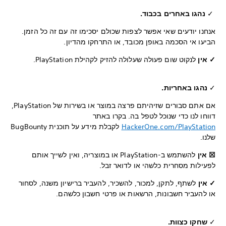
✓
נהגו באחרים בכבוד.
אנחנו יודעים שאי אפשר לצפות שכולם יסכימו זה עם זה כל הזמן.
הביעו אי הסכמה באופן מכובד, או התרחקו מהדיון.
✓ אין
לנקוט שום פעולה שעלולה להזיק לקהילת PlayStation.
✓
נהגו באחריות.
אם אתם סבורים שזיהיתם פרצה במוצר או בשירות של PlayStation,
דווחו לנו כדי שנוכל לטפל בה. בקרו באתר
HackerOne.com/PlayStation
לקבלת מידע על תוכנית BugBounty
שלנו.
☒ אין
להשתמש ב-PlayStation או במוצריה, ואין לשייך אותם
לפעילות מסחרית כלשהי או לדואר זבל.
✓ אין
לשתף, לתקן, למכור, להשכיר, להעביר ברישיון משנה, לסחור
או להעביר חשבונות, הרשאות או פרטי חשבון כלשהם.
✓
שחקו כצוות.