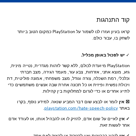
קוד התנהגות
קראו בעיון ועזרו לנו לשמור על PlayStation כמקום הטוב ביותר
לשחק בו, עבור כולם.
✓
יש לפכול באופן מכליל.
PlayStation מיועדת לכולם, ללא קשר לזהות מגדרית, נטייה מינית,
גזע, מוצא אתני, אזרחות, צבע עור, מעמד הגירה, מצב חברתי
וכלכלי, רמת השכלה, צורה וגודל, מצב משפחתי, אמונה פוליטית, דת
ויכולת נפשית ופיזית או כל תכונה אחרת שבה אנשים משתמשים כדי
לתייג אחרים או כדי לגרום למחלוקות בין קהילות.
☒ אין
לומר או לבצע שום דבר המביע שנאה. למידע נוסף, בקרו
באתר
playstation.com/hate-speech-policy
.
✓ אין
לאיים על שום אדם, להזיק לו או להבהיל אותו, או לעודד אדם
אחר לעשות זאת.
✓ אין
לנהוג בבריונות ואין להטריד או להציק לאף אחד.