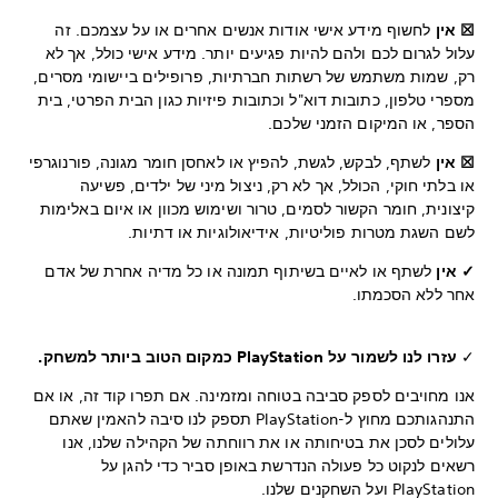
לחשוף מידע אישי אודות אנשים אחרים או על עצמכם. זה
עלול לגרום לכם ולהם להיות פגיעים יותר. מידע אישי כולל, אך לא
רק, שמות משתמש של רשתות חברתיות, פרופילים ביישומי מסרים,
מספרי טלפון, כתובות דוא"ל וכתובות פיזיות כגון הבית הפרטי, בית
הספר, או המיקום הזמני שלכם.
☒ אין
לשתף, לבקש, לגשת, להפיץ או לאחסן חומר מגונה, פורנוגרפי
או בלתי חוקי, הכולל, אך לא רק, ניצול מיני של ילדים, פשיעה
קיצונית, חומר הקשור לסמים, טרור ושימוש מכוון או איום באלימות
לשם השגת מטרות פוליטיות, אידיאולוגיות או דתיות.
✓ אין
לשתף או לאיים בשיתוף תמונה או כל מדיה אחרת של אדם
אחר ללא הסכמתו.
✓
עזרו לנו לשמור על PlayStation כמקום הטוב ביותר למשחק.
אנו מחויבים לספק סביבה בטוחה ומזמינה. אם תפרו קוד זה, או אם
התנהגותכם מחוץ ל-PlayStation תספק לנו סיבה להאמין שאתם
עלולים לסכן את בטיחותה או את רווחתה של הקהילה שלנו, אנו
רשאים לנקוט כל פעולה הנדרשת באופן סביר כדי להגן על
PlayStation ועל השחקנים שלנו.