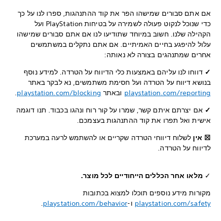
אם אתם סבורים שמישהו הפר את קוד ההתנהגות, ספרו לנו על כך
כדי שנוכל לנקוט פעולה לשמירה על בטיחות PlayStation ועל
הקהילה שלנו. חשוב במיוחד שתודיעו לנו אם אתם סבורים שמישהו
עלול להיפגע בחיים האמיתיים. אם אתם נתקלים במשתמשים
אחרים שמתנהגים בצורה לא נאותה:
✓
דווחו לנו עליהם באמצעות כלי הדיווח על הטרדה. למידע נוסף
בנושא דיווח על הטרדה ועל חסימת משתמשים, נא לבקר באתר
playstation.com/reporting
ובאתר
playstation.com/blocking
.
✓
אם יצרתם איתם קשר, שמרו על קור רוח ונהגו בכבוד. תנו דוגמה
אישית ואל תפרו את קוד ההתנהגות בעצמכם.
☒ אין
לשלוח דיווחי הטרדה שקריים או להשתמש לרעה במערכת
לדיווח על הטרדה.
✓
מלאו אחר הכללים הייחודיים לכל מוצר.
מקורות מידע נוספים תוכלו למצוא בכתובות
playstation.com/safety
ו-
playstation.com/behavior
.