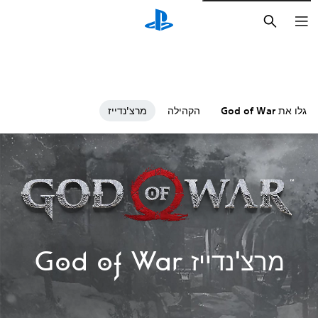
חיפוש
גלו את God of War
הקהילה
מרצ'נדייז
מרצ'נדייז God of War