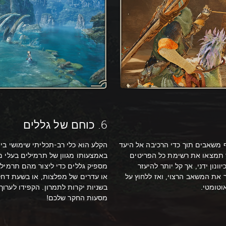
6. כוחם של גללים
ף משאבים תוך כדי הרכיבה אל היעד
הקלע הוא כלי רב-תכליתי שימושי ביות
 תמצאו את רשימת כל הפריטים
באמצעותו מגוון של תרמילים בעלי מא
נון ידני, אך קל יותר להיעזר
מספיק גללים כדי ליצור מהם תרמילי
ר את המשאב הרצוי, ואז ללחוץ על
או עדרים של מפלצות, או בשעת דחק
וטומטי.
בשניות יקרות לתמרון. הקפידו לערוך
מסעות החקר שלכם!