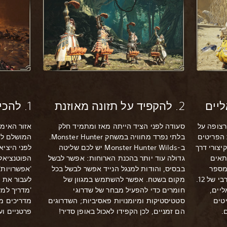
2. להקפיד על תזונה מאוזנת
1. להכיר את כלי הנשק
רצופה על
סעודה לפני הציד הייתה מאז ומתמיד חלק
אזור האימ
לת הפריטים
בלתי נפרד מחוויה במשחק Monster Hunter.
המושלם לע
יצורי דרך
ב-Monster Hunter Wilds יש לכם שליטה
לפני היציא
תאים
גדולה עוד יותר בהכנת הארוחות: אפשר לבשל
הפוטנציאל 
מספר
בבסיס, והודות למנגל הנייד אפשר לבשל בכל
'אפשרויות'
הפריטים שתציבו בהם, עד למספר מרבי של 12.
מקום בשטח. אפשר להשתמש במגוון של
לעבור את ה
יים,
חומרים כדי להפעיל מבחר של שדרוגי
'מדריך למש
יטים
סטטיסטיקות ומיומנויות פאסיביות; השדרוגים
מדריכים מ
.
הם זמניים, לכן הקפידו לאכול באופן סדיר!
פרטניים וע