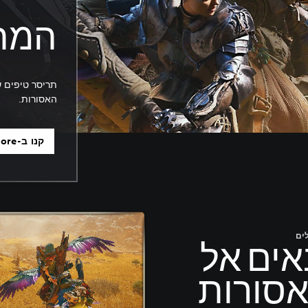
המת
תריסר טיפים ש
האסורות.
קנו ב-PlayStation Store
אים אל
סורות