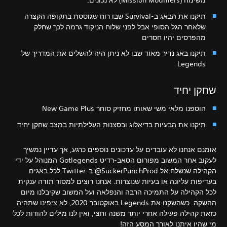
משימה (Mission Modifiers) לא נכונים.
תיקנו את הבאג ב-Survival שבו רוח שגוססת בתקופה הקצרה
שלאחר הגל הסופי אבל לפני שלוח הניקוד גרמה לכך שחלק
מהפרסים יהיו חסרים
תיקנו באג נדיר מאוד שבו לא ניתן היה להשלים את המדריך של
Legends
שחקן יחיד
הוספנו מלאי משי שאותו מחזיק סוחר New Game Plus
תיקנו את הבעיות בדיאלוג ובסצנות העלילתיות במצב שחקן יחיד
אומנם אנחנו לא עובדים על עדכונים נוספים כרגע, אך עדיין נמשיך
לעקוב אחר המשוב מפורום הסאב-רדיט Gotlegends המנוהל על ידי
הקהילה שנשלח אל ‎@SuckerPunchProd ב-Twitter לכל באגים
בעדיפות עליונה או בעיות שנוצרות. אנחנו רוצים למסור תודה ענקית
לכל הקהילה על התמיכה הרבה והנפלאה ועל המשוב שקיבלנו מיום
ההשקה. כשהשקנו את Legends באוקטובר 2020, לא ציפינו שתהיה
כזאת קהילה פעילה אחרי יותר משנה וחצי, ואין לנו מילים להודות לכל
מי שהיו איתנו לאורך המסע הזה!