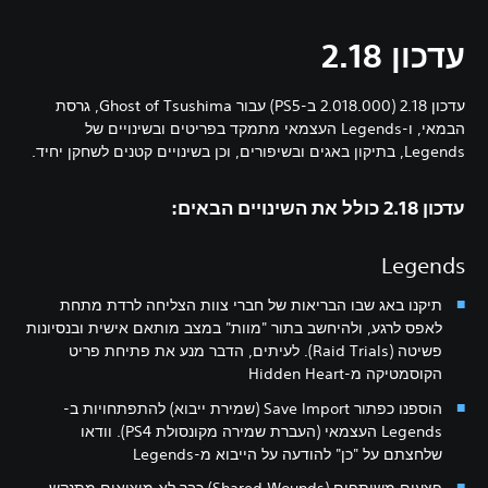
עדכון 2.18
עדכון 2.18 (2.018.000 ב-PS5) עבור Ghost of Tsushima, גרסת
הבמאי, ו-Legends העצמאי מתמקד בפריטים ובשינויים של
Legends, בתיקון באגים ובשיפורים, וכן בשינויים קטנים לשחקן יחיד.
עדכון 2.18 כולל את השינויים הבאים:
Legends
תיקנו באג שבו הבריאות של חברי צוות הצליחה לרדת מתחת
לאפס לרגע, ולהיחשב בתור "מוות" במצב מותאם אישית ובנסיונות
פשיטה (Raid Trials). לעיתים, הדבר מנע את פתיחת פריט
הקוסמטיקה מ-Hidden Heart
הוספנו כפתור Save Import (שמירת ייבוא) להתפתחויות ב-
Legends העצמאי (העברת שמירה מקונסולת PS4). וודאו
שלחצתם על "כן" להודעה על הייבוא מ-Legends