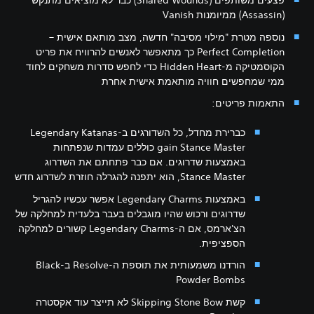
פצעים משותפים (Shared Wounds) כבר לא מוציאים מתנקש
(Assassin) ממיומנות Vanish
נוספה מטרת "מילוי מסיבה" חדשה, מצב מותאם אישית –
Perfect Completion כך מתאפשר לאנשים להרוויח את פריט
הקוסמטיקה מ-Hidden Heart כדי לחפש סדרות משחקים לחוד
ממי שמחפשים חוויה מותאמת אישית אחרת
התאמות פריטים:
כברירת מחדל, כל השדורגים ב-Legendary Katanas
gain Stance Master כוללים עמדות שנפתחות
באמצעות שדרוגים. אם כבר פתחתם את השדרוג
Stance Master, הוא יתפנה להגרלה חוזרת לשדרוג חדש
באמצעות Legendary Charms אפשר עכשיו להגריל
שדרוגים ורכוש שהיו מוגבלים בעבר בלעדית למחלקה של
הצ'ארמס, אם ה-Legendary Charms קשורים למחלקה
הספציפית.
הורדנו משמעותית את תוספת ה-Resolve ב-Black
Powder Bombs
קשת Skipping Stone Bow לא תייצר עוד אקסטרה