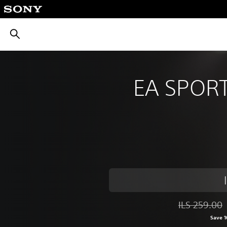
חיפוש
EA SPOR
ILS 259.00
Discounted from original price of ILS 259.00
Save 1