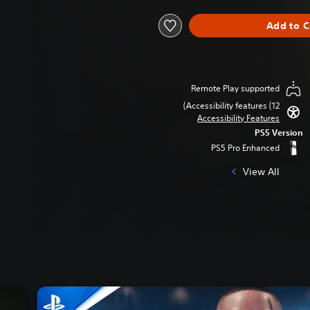
Add to C
Remote Play supported
Accessibility features (12)
Accessibility Features
PS5 Version
PS5 Pro Enhanced
View All