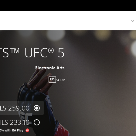
TS™ UFC® 5
Electronic Arts
זמין ב-
PS5
ILS 259.00
ILS 233.10
0% with EA Play