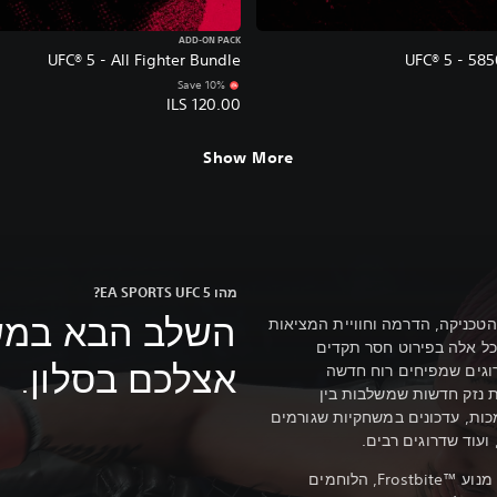
ADD-ON PACK
UFC® 5 - All Fighter Bundle
UFC® 5 - 58
Save 10%
ILS 120.00
Show More
מהו EA SPORTS UFC 5?
השלב הבא במש
די? הסיכון, הטכניקה, הדרמה וחוויית המציאות
 UFC 5 משקף את כל אלה בפירוט חסר תקדים
אצלכם בסלון.
וגים שמפיחים רוח חדשה
 נזק חדשות שמשלבות בין
ות, עדכונים במשחקיות שגורמים
ועוד שדרוגים רבים.
בעזרת יכולות הרנדור המתקדמות של מנוע Frostbite™‎, הלוחמים