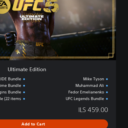
e
E
d
i
t
i
o
n
Ultimate Edition
RIDE Bundle
Mike Tyson
rime Bundle
Muhammad Ali
gins Bundle
Fedor Emelianenko
e (22 items)
UFC Legends Bundle
ILS 459.00
Add to Cart