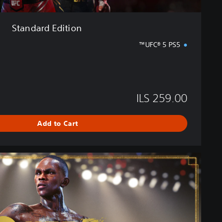
Standard Edition
UFC® 5 PS5™
ILS 259.00
Add to Cart
U
l
t
i
m
a
t