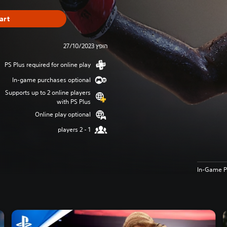
art
הופץ 27/10/2023
PS Plus required for online play
In-game purchases optional
Supports up to 2 online players
with PS Plus
Online play optional
1 - 2 players
In-Game P