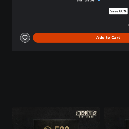
Save 80%
Discounted from original price
Add to Cart