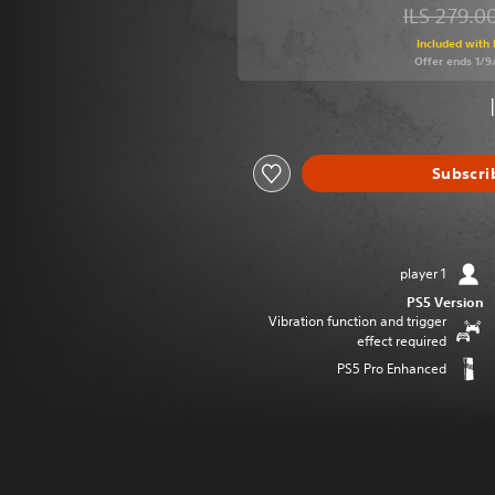
ILS 279.0
Discounted from original price of ILS 279.0
Included with 
Offer ends 1/
Subscri
1 player
PS5 Version
Vibration function and trigger
effect required
PS5 Pro Enhanced