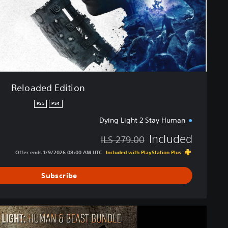
i
t
i
o
n
Reloaded Edition
PS5
PS4
Dying Light 2 Stay Human
Included
ILS 279.00
Discounted from original price of ILS 279.00
Offer ends 1/9/2026 08:00 AM UTC
Included with PlayStation Plus
Subscribe
D
y