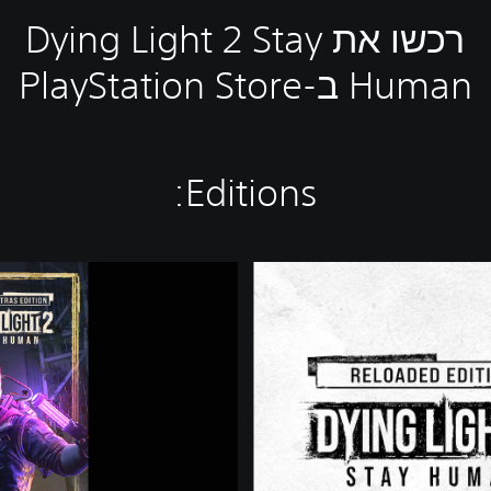
רכשו את Dying Light 2 Stay
Human ב-PlayStation Store
Editions:
D
y
i
n
g
L
i
g
h
t