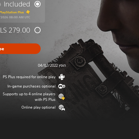
Included
0
0
PlayStation Plus
9/2026 08:00 AM UTC
ILS 279.00
be
הופץ 04/02/2022
PS Plus required for online play
In-game purchases optional
Supports up to 4 online players
with PS Plus
Online play optional