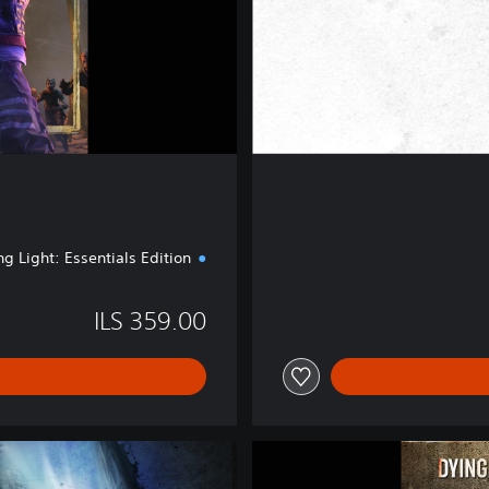
C
o
l
l
e
c
t
i
o
n
ng Light: Essentials Edition
ILS 359.00
D
i