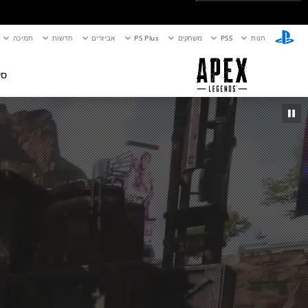
חנות
PS5‏
משחקים
PS Plus
אביזרים
חדשות
תמיכה
סק