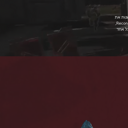
ים, שהולכים לשנות את
משחקי האייפקס לחלוטין! רשימת השחקנים חולקה לקטגוריות Assault, ‏Skirmisher, ‏Recon,
 לכל אחד