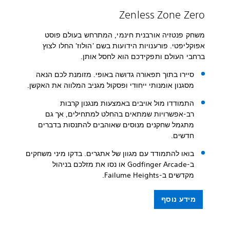
Zenless Zone Zero
משחק פנטזיה אורבנית חינמי, המתרחש בעולם פוסט
אפוקליפטי. פורענויות הידועות בשם 'הולוז' החלו לצוץ
ברחבי העולם ותפקידכם הוא לחסל אותן.
סיירו בתוך תפאורה גדושה באופי. מזומנת לכם הנאה
מסגנון אומנותי ייחודי ופסקול מגניב המלווה את האקשן.
התמודדו מול אויבים באמצעות מנגנון קרבות
רב-אפשרויות שמתאים בהחלט למתחילים, אך גם
מתגמל שחקנים מנוסים שאוהבים להתנסות בדברים
חדשים.
בואו להתמודד עם מגוון של אתגרים. בדקו מיני משחקים
ב-Godfinger Arcade או נסו את מזלכם בניהול
מקדשים ב-Failume Heights.
מידע נוסף