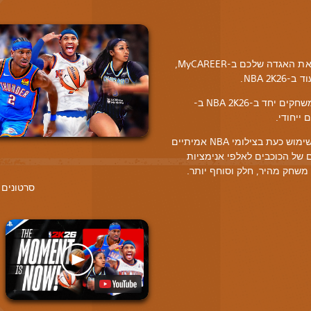
בואו לחוות מהלך משחק אותנטי, בנו את האגדה שלכם ב-MyCAREER,
לראשונה – שחקני NBA ו-WNBA משחקים יחד ב-NBA 2K26 ב-
ProPLAY ב-PlayStation 5 עושה שימוש כעת בצילומי NBA אמיתיים
 של הכוכבים לאלפי אנימציות
משחק מהיר, חלק וסוחף יותר.
סרטונים 