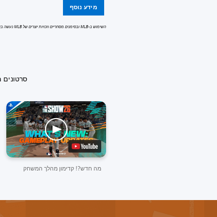
מידע נוסף
השימוש ב-MLB ובסימנים מסחריים וזכויות יוצרים של MLB נעשה באישור ליגת ה-MLB.
סרטונים 
מה חדש?! קדימון מהלך המשחק