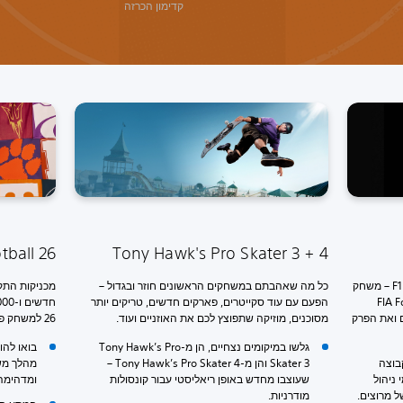
קדימון הכרזה
tball 26
Tony Hawk's Pro Skater 3 + 4
השאירו את חותמכם על עולם המרוצים ב-F1 25 – משחק
כל מה שאהבתם במשחקים הראשונים חוזר ובגדול –
FIA Formu
הפעם עם עוד סקייטרים, פארקים חדשים, טריקים יותר
דשים ואת הפרק
מסוכנים, מוזיקה שתפוצץ לכם את האוזניים ועוד.
26 למשחק פוטבול המכללות האותנטי ביותר עד כה.
גלשו במיקומים נצחיים, הן מ-Tony Hawk’s Pro
בואו להו
 קבוצה
Skater 3 והן מ-Tony Hawk’s Pro Skater 4 –
מהלך משח
תחומי ניהול
שעוצבו מחדש באופן ריאליסטי עבור קונסולות
ומדהימה 
ל מרוצים.
מודרניות.