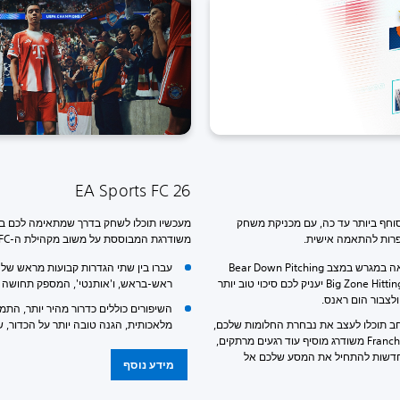
EA Sports FC 26
ו את חותמכם והפכו לאגדה ב-MLB הסוחף ביותר עד כה, עם מכניקת משחק
ופרות להתאמה אישית.
משודרגת המבוססת על משוב מקהילת ה-FC.
מהלך משחק משופר מאפשר שליטה מלאה במגרש במצב Bear Down Pitching
עברו בין שתי הגדרות קבועות מראש של 
המספק ריכוז-על ברגעים קריטיים, ומצב Big Zone Hitting יעניק לכם סיכוי טוב יותר
ראש-בראש, ו'אותנטי', המספק תחושה ש
לצבור הום ראנס.
השיפורים כוללים כדרור מהיר יותר, ה
Di המקוון והמורחב תוכלו לעצב את נבחרת החלומות שלכם,
מלאכותית, הגנה טובה יותר על הכדור, שוע
הפעם ללא מגבלות זמן עונתיות. מצב Franchise משודרג מוסיף עוד רגעים מרתקים,
Roa מספק דרכים חדשות להתחיל את המסע שלכם אל
מידע נוסף