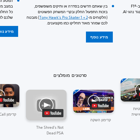
המסע הא
קבלו מצב מרובה משתתפים חדש לגמרי ב-F1®
בין שאתם חדשים בסדרה או ותיקים משופשפים,
בזכות התפעול החלק ובקרי המשחק הפשוטים
כל החלט
(הלקוחים מ-
Tony Hawk’s Pro Skater 1 + 2
) מובטח
שלכם לדראפט ה-FL
לכם שמהר מאוד תחליקו כמו מקצוענים.
מידע נו
מידע נוסף
סרטונים מומלצים
טיות
ישית
קדימון The Call
קדימון השקה
The Shred's Not
Dead PSA