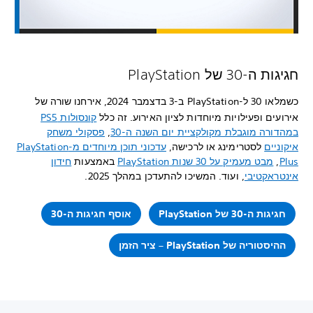
חגיגות ה-30 של PlayStation
כשמלאו 30 ל-PlayStation ב-3 בדצמבר 2024, אירחנו שורה של
אירועים ופעילויות מיוחדות לציון האירוע.
זה כלל
קונסולות PS5
במהדורה מוגבלת מקולקציית יום השנה ה-30
,
פסקולי משחק
איקוניים
לסטרימינג או לרכישה,
עדכוני תוכן מיוחדים מ-PlayStation
Plus
,
מבט מעמיק על 30 שנות PlayStation
באמצעות
חידון
אינטראקטיבי
, ועוד. המשיכו להתעדכן במהלך 2025.
חגיגות ה-30 של ‏PlayStation
אוסף חגיגות ה-30
ההיסטוריה של PlayStation – ציר הזמן