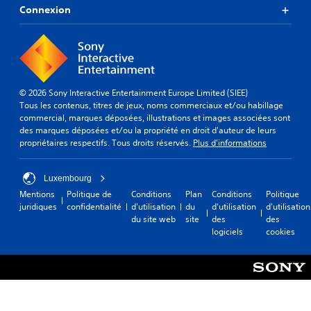
Connexion
© 2026 Sony Interactive Entertainment Europe Limited (SIEE)
Tous les contenus, titres de jeux, noms commerciaux et/ou habillage
commercial, marques déposées, illustrations et images associées sont
des marques déposées et/ou la propriété en droit d'auteur de leurs
propriétaires respectifs. Tous droits réservés.
Plus d'informations
Luxembourg
Mentions
Politique de
Conditions
Plan
Conditions
Politique
juridiques
confidentialité
d'utilisation
du
d'utilisation
d'utilisation
du site web
site
des
des
logiciels
cookies