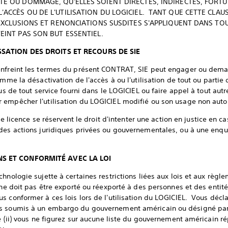
TE OU DOMMAGE, QU'ELLES SOIENT DIRECTES, INDIRECTES, FORTUI
'ACCÈS OU DE L'UTILISATION DU LOGICIEL. TANT QUE CETTE CLAU
, EXCLUSIONS ET RENONCIATIONS SUSDITES S'APPLIQUENT DANS TO
EINT PAS SON BUT ESSENTIEL.
SSATION DES DROITS ET RECOURS DE SIE
enfreint les termes du présent CONTRAT, SIE peut engager ou dema
mme la désactivation de l'accès à ou l'utilisation de tout ou partie 
fus de tout service fourni dans le LOGICIEL ou faire appel à tout au
 empêcher l'utilisation du LOGICIEL modifié ou son usage non autor
 de licence se réservent le droit d'intenter une action en justice en c
es actions juridiques privées ou gouvernementales, ou à une enquêt
S ET CONFORMITÉ AVEC LA LOI
hnologie sujette à certaines restrictions liées aux lois et aux règle
ne doit pas être exporté ou réexporté à des personnes et des entités
 conformer à ces lois lors de l'utilisation du LOGICIEL. Vous décla
ys soumis à un embargo du gouvernement américain ou désigné pa
e (ii) vous ne figurez sur aucune liste du gouvernement américain ré