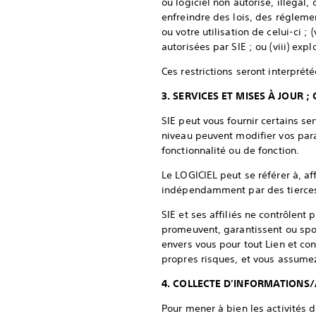
ou logiciel non autorisé, illégal,
enfreindre des lois, des réglemen
ou votre utilisation de celui-ci 
autorisées par SIE ; ou (viii) exp
Ces restrictions seront interprét
3. SERVICES ET MISES À JOUR 
SIE peut vous fournir certains se
niveau peuvent modifier vos par
fonctionnalité ou de fonction.
Le LOGICIEL peut se référer à, af
indépendamment par des tierces pa
SIE et ses affiliés ne contrôlent 
promeuvent, garantissent ou spon
envers vous pour tout Lien et con
propres risques, et vous assumez 
4. COLLECTE D'INFORMATIONS
Pour mener à bien les activités d