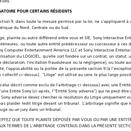
tions.
IGATOIRE POUR CERTAINS RÉSIDENTS
ction 9, dans toute la mesure permise par la loi, ne s'appliquent à
érique du Nord, Centrale ou du Sud.
tige, plainte ou autre différend entre vous et SIE, Sony Interactive E
antérieures, ou toute autre entité prédécesseur ou successeur à ces 
ny Computer Entertainment America LLC et Sony Interactive Enterta
tilisation du LOGICIEL, qu'elle soit fondée sur un contrat, un statut,
se déclaration, l'incitation frauduleuse ou la négligence), ou toute a
ité, l'opposabilité ou la portée de la présente section 9 (à l'excepti
collectif ci-dessus). "Litige" est utilisé au sens le plus large poss
e celui décrit comme exclu de l'arbitrage ci-dessous) avec une Enti
'une Entité Sony (ci-après, l'"Entité Sony adverse") qui ne peut êtr
é Sony adverse devez chercher la résolution du Litige uniquement via
as plaider ledit litige devant un tribunal. L'arbitrage signifie que l
juge ou un jury dans un tribunal.
CEPTEZ QUE TOUTE PLAINTE DÉPOSÉE PAR VOUS OU PAR UNE ENTI
 AUX TERMES DE L'ARBITRAGE CONTENUS DANS LA PRÉSENTE SECTIO