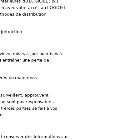
antérieures du LOGICIEL ; (vi)
ien avec votre accès au LOGICIEL
éthodes de distribution
juridiction.
rvices, mises à jour ou mises à
 entraîner une perte de
gérés ou maintenus
 surveillent, approuvent,
s ne sont pas responsables
tierces parties se fait à vos
n.
 et conserver des informations sur