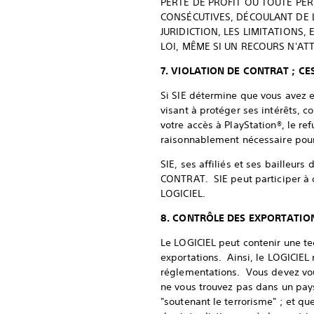
PERTE DE PROFIT OU TOUTE PER
CONSÉCUTIVES, DÉCOULANT DE L
JURIDICTION, LES LIMITATIONS
LOI, MÊME SI UN RECOURS N'ATT
7. VIOLATION DE CONTRAT ; CE
Si SIE détermine que vous avez 
visant à protéger ses intérêts, co
votre accès à PlayStation®, le re
raisonnablement nécessaire pour
SIE, ses affiliés et ses bailleurs
CONTRAT. SIE peut participer à d
LOGICIEL.
8. CONTRÔLE DES EXPORTATION
Le LOGICIEL peut contenir une tec
exportations. Ainsi, le LOGICIEL 
réglementations. Vous devez vous
ne vous trouvez pas dans un pa
"soutenant le terrorisme" ; et qu