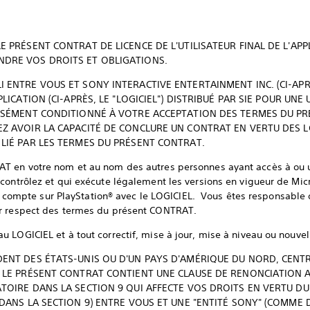
E PRÉSENT CONTRAT DE LICENCE DE L'UTILISATEUR FINAL DE L'APPLI
NDRE VOS DROITS ET OBLIGATIONS.
 ENTRE VOUS ET SONY INTERACTIVE ENTERTAINMENT INC. (CI-APRÈS
PLICATION (CI-APRÈS, LE "LOGICIEL") DISTRIBUÉ PAR SIE POUR UNE 
RESSÉMENT CONDITIONNÉ À VOTRE ACCEPTATION DES TERMES DU PR
EZ AVOIR LA CAPACITÉ DE CONCLURE UN CONTRAT EN VERTU DES 
 LIÉ PAR LES TERMES DU PRÉSENT CONTRAT.
 en votre nom et au nom des autres personnes ayant accès à ou util
contrôlez et qui exécute légalement les versions en vigueur de Mi
tre compte sur PlayStation® avec le LOGICIEL. Vous êtes responsable d
ur respect des termes du présent CONTRAT.
LOGICIEL et à tout correctif, mise à jour, mise à niveau ou nouvell
DENT DES ÉTATS-UNIS OU D'UN PAYS D'AMÉRIQUE DU NORD, CENT
, LE PRÉSENT CONTRAT CONTIENT UNE CLAUSE DE RENONCIATION A
ATOIRE DANS LA SECTION 9 QUI AFFECTE VOS DROITS EN VERTU D
 DANS LA SECTION 9) ENTRE VOUS ET UNE "ENTITÉ SONY" (COMME D