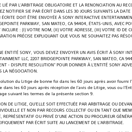
E LIÉ PAR L'ARBITRAGE OBLIGATOIRE ET LA RENONCIATION AU REC
EZ NOTIFIER SIE PAR ÉCRIT DANS LES 30 JOURS SUIVANTS LA DAT
 ÉCRITE DOIT ÊTRE ENVOYÉE À SONY INTERACTIVE ENTERTAINMEN
GEPOINTE PARKWAY, SAN MATEO, CA 94404, ÉTATS-UNIS, AVEC PO
NCLURE : (I) VOTRE NOM, (II) VOTRE ADRESSE, (III) VOTRE ID DE
LARATION PRÉCISE EXPLIQUANT QUE VOUS NE SOUHAITEZ PAS RÉSO
UNE ENTITÉ SONY, VOUS DEVEZ ENVOYER UN AVIS ÉCRIT À SONY IN
AINMENT LLC, 2207 BRIDGEPOINTE PARKWAY, SAN MATEO, CA 944
ENT - DISPUTE RESOLUTION" POUR DONNER À L'ENTITÉ SONY AD
RS LA NÉGOCIATION.
lution du Litige de bonne foi dans les 60 jours après avoir fourni l'a
e dans les 60 jours après réception de l'avis de Litige, vous ou l'E
ge suivant les termes de la présente section 9.
N DE LITIGE, QU'ELLE SOIT EFFECTUÉE PAR ARBITRAGE OU DEVA
IVIDUELLE ET NON PAR RECOURS COLLECTIF OU EN TANT QUE M
, REPRÉSENTATIF OU PRIVÉ D'UNE ACTION DU PROCUREUR GÉNÉRAL,
IFIQUEMENT PAR ÉCRIT SUITE AU LANCEMENT DE L'ARBITRAGE.