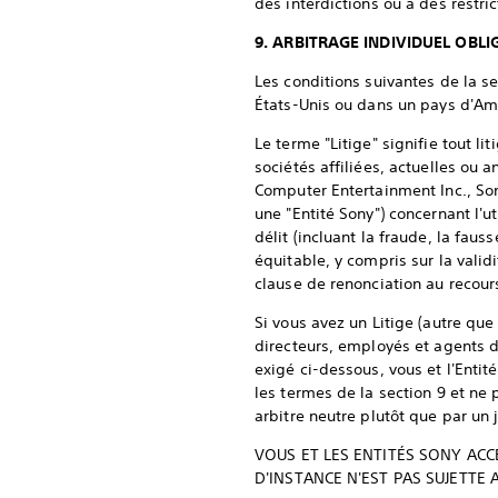
des interdictions ou à des restric
9. ARBITRAGE INDIVIDUEL OBL
Les conditions suivantes de la se
États-Unis ou dans un pays d'Am
Le terme "Litige" signifie tout li
sociétés affiliées, actuelles ou 
Computer Entertainment Inc., So
une "Entité Sony") concernant l'u
délit (incluant la fraude, la faus
équitable, y compris sur la valid
clause de renonciation au recours 
Si vous avez un Litige (autre qu
directeurs, employés et agents d
exigé ci-dessous, vous et l'Entit
les termes de la section 9 et ne p
arbitre neutre plutôt que par un 
VOUS ET LES ENTITÉS SONY AC
D'INSTANCE N'EST PAS SUJETTE