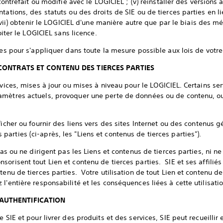
 contrefait ou modifié avec le LOGICIEL ; (v) réinstaller des versions 
tations, des statuts ou des droits de SIE ou de tierces parties en l
; (vii) obtenir le LOGICIEL d'une manière autre que par le biais des m
loiter le LOGICIEL sans licence.
ées pour s'appliquer dans toute la mesure possible aux lois de votre 
; CONTRATS ET CONTENU DES TIERCES PARTIES
rvices, mises à jour ou mises à niveau pour le LOGICIEL. Certains se
amètres actuels, provoquer une perte de données ou de contenu, ou
ficher ou fournir des liens vers des sites Internet ou des contenus 
rties (ci-après, les "Liens et contenus de tierces parties").
pas ou ne dirigent pas les Liens et contenus de tierces parties, ni ne
sorisent tout Lien et contenu de tierces parties. SIE et ses affilié
tenu de tierces parties. Votre utilisation de tout Lien et contenu de 
l'entière responsabilité et les conséquences liées à cette utilisatio
/AUTHENTIFICATION
e SIE et pour livrer des produits et des services, SIE peut recueillir