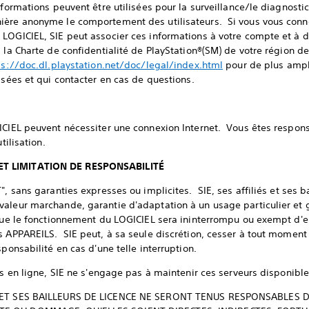
formations peuvent être utilisées pour la surveillance/le diagnosti
ière anonyme le comportement des utilisateurs. Si vous vous conn
LOGICIEL, SIE peut associer ces informations à votre compte et à d'
 la Charte de confidentialité de PlayStation®(SM) de votre région d
ps://doc.dl.playstation.net/doc/legal/index.html
pour de plus ampl
isées et qui contacter en cas de questions.
ICIEL peuvent nécessiter une connexion Internet. Vous êtes respons
tilisation.
ET LIMITATION DE RESPONSABILITÉ
", sans garanties expresses ou implicites. SIE, ses affiliés et ses b
aleur marchande, garantie d'adaptation à un usage particulier et g
que le fonctionnement du LOGICIEL sera ininterrompu ou exempt d'er
s APPAREILS. SIE peut, à sa seule discrétion, cesser à tout moment 
sponsabilité en cas d'une telle interruption.
rs en ligne, SIE ne s'engage pas à maintenir ces serveurs disponible
ÉS ET SES BAILLEURS DE LICENCE NE SERONT TENUS RESPONSABLES