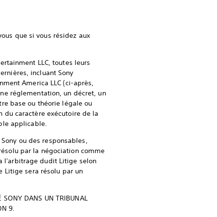
 vous que si vous résidez aux
ntertainment LLC, toutes leurs
dernières, incluant Sony
inment America LLC (ci-après,
 une réglementation, un décret, un
utre base ou théorie légale ou
on du caractère exécutoire de la
ible applicable.
té Sony ou des responsables,
e résolu par la négociation comme
 l'arbitrage dudit Litige selon
e Litige sera résolu par un
TÉ SONY DANS UN TRIBUNAL
N 9.