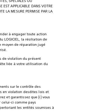
TES, SPÉCIALES OU
SE EST APPLICABLE DANS VOTRE
UTE LA MESURE PERMISE PAR LA
nder à engager toute action
du LOGICIEL, la résiliation de
tre moyen de réparation jugé
isé.
as de violation du présent
e liée à votre utilisation du
ments sur le contrôle des
 en violation desdites lois et
rez et garantissez que (i) vous
r celui-ci comme pays
pertoriant les entités soumises à