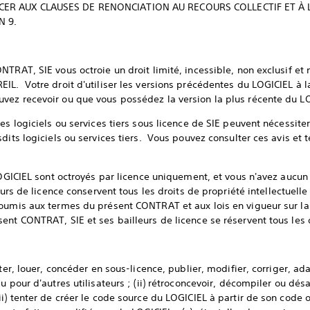
ER AUX CLAUSES DE RENONCIATION AU RECOURS COLLECTIF ET À 
N 9.
TRAT, SIE vous octroie un droit limité, incessible, non exclusif et 
IL. Votre droit d'utiliser les versions précédentes du LOGICIEL à la
ez recevoir ou que vous possédez la version la plus récente du LOG
es logiciels ou services tiers sous licence de SIE peuvent nécessite
dits logiciels ou services tiers. Vous pouvez consulter ces avis et 
LOGICIEL sont octroyés par licence uniquement, et vous n'avez aucun 
eurs de licence conservent tous les droits de propriété intellectuell
oumis aux termes du présent CONTRAT et aux lois en vigueur sur la p
ent CONTRAT, SIE et ses bailleurs de licence se réservent tous les d
ter, louer, concéder en sous-licence, publier, modifier, corriger, ad
u pour d'autres utilisateurs ; (ii) rétroconcevoir, décompiler ou dé
) tenter de créer le code source du LOGICIEL à partir de son code obj