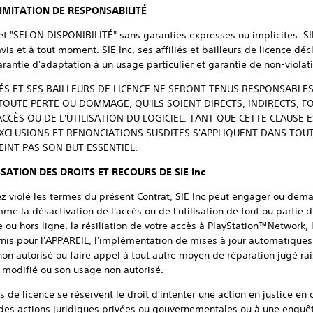
LIMITATION DE RESPONSABILITÉ
" et "SELON DISPONIBILITÉ" sans garanties expresses ou implicites. SI
vis et à tout moment. SIE Inc, ses affiliés et bailleurs de licence d
antie d'adaptation à un usage particulier et garantie de non-violati
ILIÉS ET SES BAILLEURS DE LICENCE NE SERONT TENUS RESPONSABL
TOUTE PERTE OU DOMMAGE, QU'ILS SOIENT DIRECTS, INDIRECTS, FO
CCÈS OU DE L'UTILISATION DU LOGICIEL. TANT QUE CETTE CLAUSE 
 EXCLUSIONS ET RENONCIATIONS SUSDITES S'APPLIQUENT DANS TOU
EINT PAS SON BUT ESSENTIEL.
SATION DES DROITS ET RECOURS DE SIE Inc
ez violé les termes du présent Contrat, SIE Inc peut engager ou dem
me la désactivation de l'accès ou de l'utilisation de tout ou partie d
ne ou hors ligne, la résiliation de votre accès à PlayStation™Network, 
rnis pour l'APPAREIL, l'implémentation de mises à jour automatiques
 non autorisé ou faire appel à tout autre moyen de réparation jugé 
l modifié ou son usage non autorisé.
urs de licence se réservent le droit d'intenter une action en justice en
à des actions juridiques privées ou gouvernementales ou à une enquête