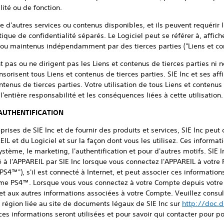
lité ou de fonction.
e d'autres services ou contenus disponibles, et ils peuvent requérir 
tique de confidentialité séparés. Le Logiciel peut se référer à, affich
ou maintenus indépendamment par des tierces parties ("Liens et cont
ent pas ou ne dirigent pas les Liens et contenus de tierces parties ni 
orisent tous Liens et contenus de tierces parties. SIE Inc et ses aff
tenus de tierces parties. Votre utilisation de tous Liens et contenus 
'entière responsabilité et les conséquences liées à cette utilisation.
AUTHENTIFICATION
eprises de SIE Inc et de fournir des produits et services, SIE Inc peut
L et du Logiciel et sur la façon dont vous les utilisez. Ces informati
stème, le marketing, l'authentification et pour d'autres motifs. SIE I
 l'APPAREIL par SIE Inc lorsque vous connectez l'APPAREIL à votre
4™"), s'il est connecté à Internet, et peut associer ces informatio
tème PS4™. Lorsque vous vous connectez à votre Compte depuis votre
t aux autres informations associées à votre Compte. Veuillez consult
région liée au site de documents légaux de SIE Inc sur
http://doc.d
 ces informations seront utilisées et pour savoir qui contacter pour p