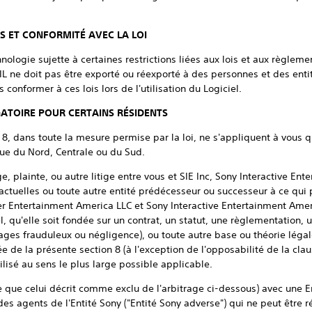
S ET CONFORMITÉ AVEC LA LOI
nologie sujette à certaines restrictions liées aux lois et aux règleme
IL ne doit pas être exporté ou réexporté à des personnes et des entit
onformer à ces lois lors de l'utilisation du Logiciel.
GATOIRE POUR CERTAINS RÉSIDENTS
 8, dans toute la mesure permise par la loi, ne s'appliquent à vous q
ue du Nord, Centrale ou du Sud.
ige, plainte, ou autre litige entre vous et SIE Inc, Sony Interactive En
u actuelles ou toute autre entité prédécesseur ou successeur à ce qu
r Entertainment America LLC et Sony Interactive Entertainment Ameri
el, qu'elle soit fondée sur un contrat, un statut, une règlementation, u
ages frauduleux ou négligence), ou toute autre base ou théorie légal
tée de la présente section 8 (à l'exception de l'opposabilité de la cl
utilisé au sens le plus large possible applicable.
re que celui décrit comme exclu de l'arbitrage ci-dessous) avec une 
es agents de l'Entité Sony ("Entité Sony adverse") qui ne peut être