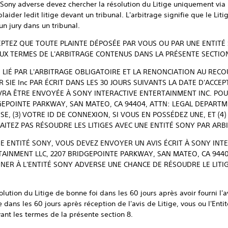
 Sony adverse devez chercher la résolution du Litige uniquement via l
laider ledit litige devant un tribunal. L'arbitrage signifie que le Liti
un jury dans un tribunal.
EPTEZ QUE TOUTE PLAINTE DÉPOSÉE PAR VOUS OU PAR UNE ENTITÉ
 AUX TERMES DE L'ARBITRAGE CONTENUS DANS LA PRÉSENTE SECTION
 LIÉ PAR L'ARBITRAGE OBLIGATOIRE ET LA RENONCIATION AU RECO
R SIE Inc PAR ÉCRIT DANS LES 30 JOURS SUIVANTS LA DATE D'ACC
VRA ÊTRE ENVOYÉE À SONY INTERACTIVE ENTERTAINMENT INC. PO
GEPOINTE PARKWAY, SAN MATEO, CA 94404, ATTN: LEGAL DEPARTME
SE, (3) VOTRE ID
DE CONNEXION, SI VOUS EN POSSÉDEZ UNE, ET (4
ITEZ PAS RÉSOUDRE LES LITIGES AVEC UNE ENTITÉ SONY PAR ARB
NE ENTITÉ SONY, VOUS DEVEZ ENVOYER UN AVIS ÉCRIT À SONY INT
AINMENT LLC, 2207 BRIDGEPOINTE PARKWAY, SAN MATEO, CA 9440
ER À L'ENTITÉ SONY ADVERSE UNE CHANCE DE RÉSOUDRE LE LITIG
ution du Litige de bonne foi dans les 60 jours après avoir fourni l'avi
e dans les 60 jours après réception de l'avis de Litige, vous ou l'En
nt les termes de la présente section 8.