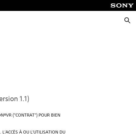
Reche
sion 1.1)
ON®VR ("CONTRAT") POUR BIEN
 L'ACCÈS À OU L'UTILISATION DU