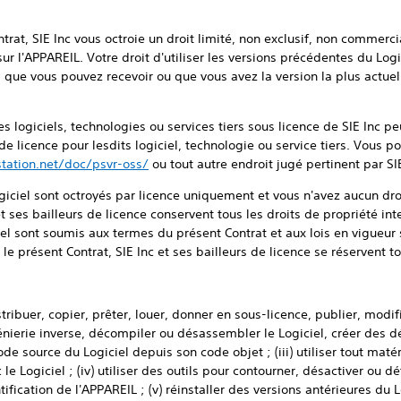
trat, SIE Inc vous octroie un droit limité, non exclusif, non commerci
sur l'APPAREIL. Votre droit d'utiliser les versions précédentes du Logi
 que vous pouvez recevoir ou que vous avez la version la plus actuell
s logiciels, technologies ou services tiers sous licence de SIE Inc p
de licence pour lesdits logiciel, technologie ou service tiers. Vous p
station.net/doc/psvr-oss/
ou tout autre endroit jugé pertinent par SIE
ogiciel sont octroyés par licence uniquement et vous n'avez aucun droi
 et ses bailleurs de licence conservent tous les droits de propriété int
iel sont soumis aux termes du présent Contrat et aux lois en vigueur s
e présent Contrat, SIE Inc et ses bailleurs de licence se réservent tou
istribuer, copier, prêter, louer, donner en sous-licence, publier, modif
ingénierie inverse, décompiler ou désassembler le Logiciel, créer des d
de source du Logiciel depuis son code objet ; (iii) utiliser tout matér
c le Logiciel ; (iv) utiliser des outils pour contourner, désactiver ou
ification de l'APPAREIL ; (v) réinstaller des versions antérieures du L