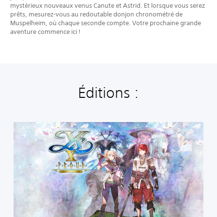
mystérieux nouveaux venus Canute et Astrid. Et lorsque vous serez
prêts, mesurez-vous au redoutable donjon chronométré de
Muspelheim, où chaque seconde compte. Votre prochaine grande
aventure commence ici !
Éditions :
S
t
a
n
d
a
r
d
E
d