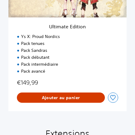
d
i
t
i
Ultimate Edition
o
n
Ys X: Proud Nordics
Pack tenues
Pack Sandras
Pack débutant
Pack intermédiaire
Pack avancé
€149,99
Ajouter au panier
Extensions