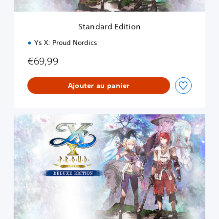
i
t
i
Standard Edition
o
n
Ys X: Proud Nordics
€69,99
Ajouter au panier
D
e
l
u
x
e
E
d
i
t
i