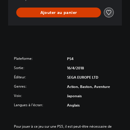
f
L
Ajouter au panier
i
f
e
Plateforme:
PS4
Sortie:
16/4/2018
Éditeur:
SEGA EUROPE LTD
Genres:
Action, Baston, Aventure
Voix:
Japonais
Langues à l'écran:
Anglais
Pour jouer à ce jeu sur une PS5, il est peut-être nécessaire de 