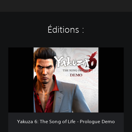
Éditions :
Y
a
k
u
z
a
6
:
T
h
e
S
o
Yakuza 6: The Song of Life - Prologue Demo
n
g