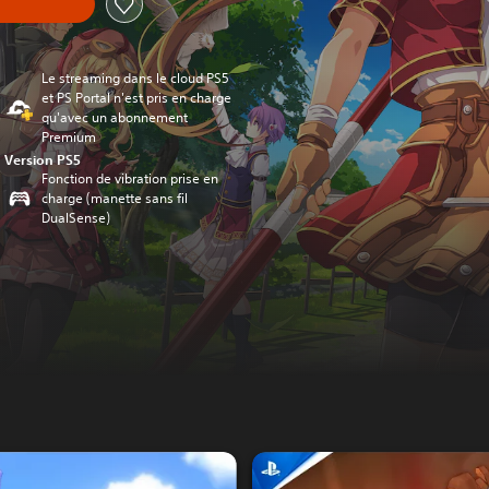
Le streaming dans le cloud PS5
et PS Portal n'est pris en charge
qu'avec un abonnement
Premium
Version PS5
Fonction de vibration prise en
charge (manette sans fil
DualSense)