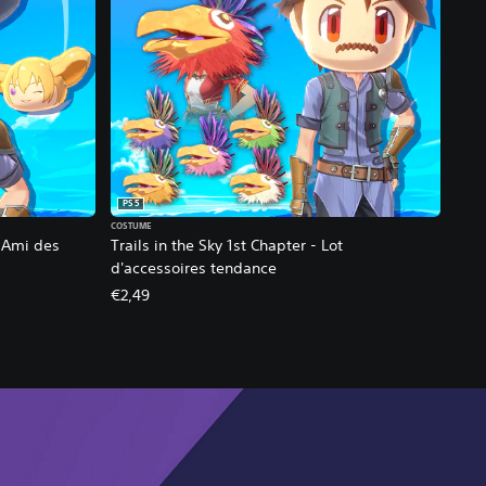
PS5
COSTUME
t Ami des
Trails in the Sky 1st Chapter - Lot
d'accessoires tendance
€2,49