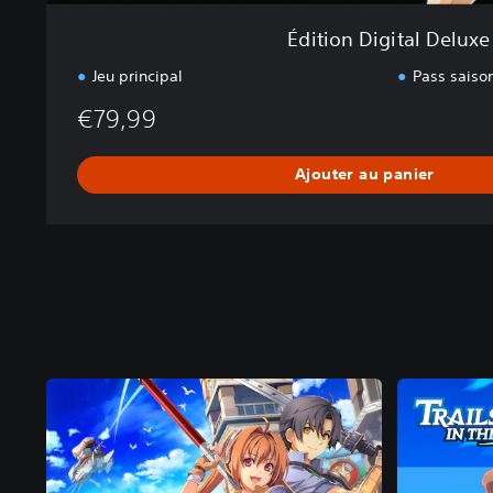
u
Édition Digital Deluxe
x
e
Jeu principal
Pass saiso
€79,99
Ajouter au panier