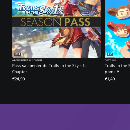
PS5
PS5
ABONNEMENT SAISONNIER
COSTUME
Pass saisonnier de Trails in the Sky - 1st
Trails in the
Chapter
poms A
€24,99
€1,49