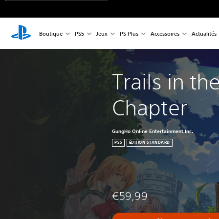
Boutique
PS5
Jeux
PS Plus
Accessoires
Actualités
Trails in th
Chapter
GungHo Online Entertainment,Inc.
PS5
ÉDITION STANDARD
€59,99