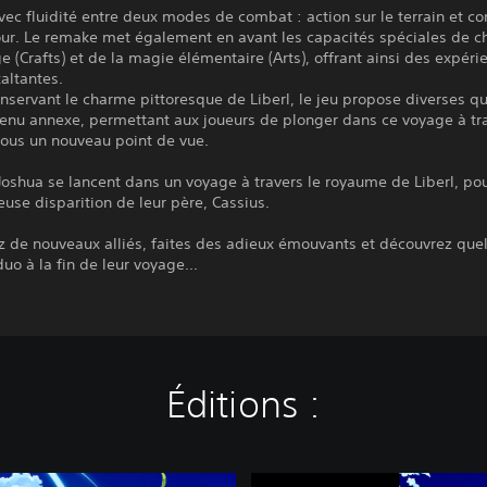
vec fluidité entre deux modes de combat : action sur le terrain et c
tour. Le remake met également en avant les capacités spéciales de 
 (Crafts) et de la magie élémentaire (Arts), offrant ainsi des expéri
altantes.
nservant le charme pittoresque de Liberl, le jeu propose diverses q
enu annexe, permettant aux joueurs de plonger dans ce voyage à tra
ous un nouveau point de vue.
 Joshua se lancent dans un voyage à travers le royaume de Liberl, po
euse disparition de leur père, Cassius.
 de nouveaux alliés, faites des adieux émouvants et découvrez quel
duo à la fin de leur voyage...
Éditions :
T