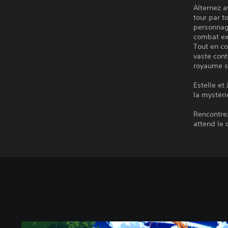
Alternez a
tour par 
personnage
combat ex
Tout en co
vaste cont
royaume s
Estelle et
la mystéri
Rencontrez
attend le 
É