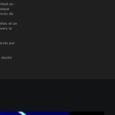
ombat au
chaque
ences de
uêtes et un
vers le
ussés par
 destin