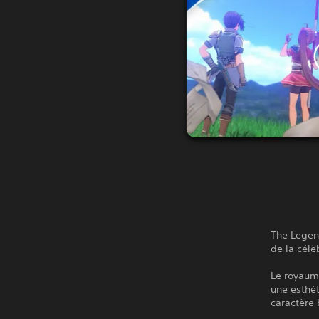
The Legend
de la célè
Le royaume
une esthét
caractère 