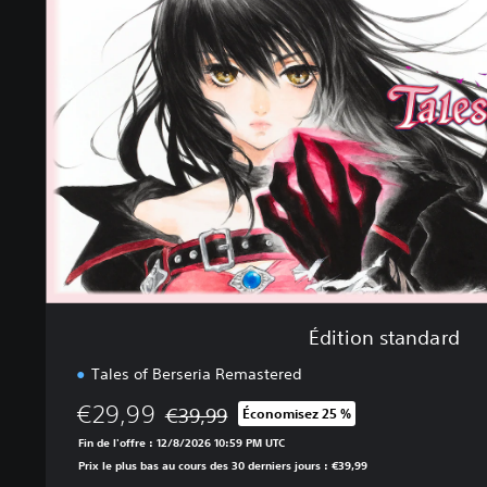
t
i
o
n
s
t
a
n
d
a
r
d
Édition standard
Tales of Berseria Remastered
€29,99
€39,99
Économisez 25 %
Remise par rapport au prix d'origine de €39,
Fin de l'offre : 12/8/2026 10:59 PM UTC
Prix le plus bas au cours des 30 derniers jours : €39,99