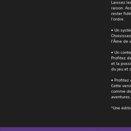
Laissez le
raison. As
rester fid
l'ordre.
• Un syst
Choisissez
l'Âme de 
• Un cont
Profitez d
et la poss
du jeu et 
• Profitez
Cette ver
comme des
aventures
*Une éditi