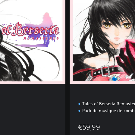
t
i
o
n
D
e
l
u
x
e
Tales of Berseria Remaste
Pack de musique de comb
99
€59,99