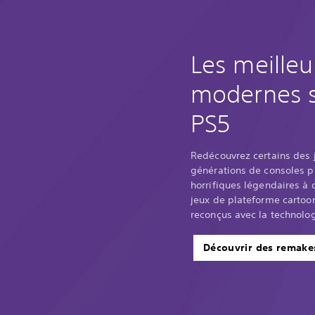
Les meille
modernes s
PS5
Redécouvrez certains des j
générations de consoles p
horrifiques légendaires à
jeux de plateforme carto
reconçus avec la technolog
Découvrir des remak