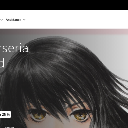
Assistance
rseria 
d
z 25 %
u prix d'origine de €39,99