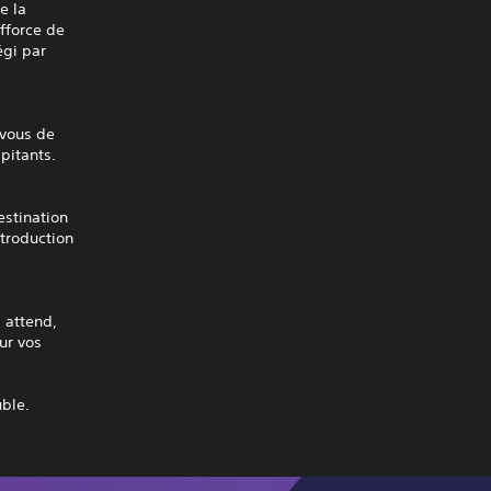
e la
efforce de
égi par
-vous de
pitants.
estination
ntroduction
 attend,
ur vos
uble.