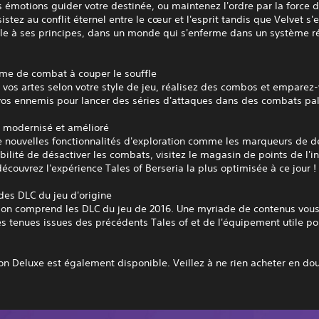
s émotions guider votre destinée, ou maintenez l'ordre par la force d
sistez au conflit éternel entre le cœur et l'esprit tandis que Velvet s'
èle à ses principes, dans un monde qui s'enferme dans un système r
ème de combat à couper le souffle
 vos artes selon votre style de jeu, réalisez des combos et emparez
vos ennemis pour lancer des séries d'attaques dans des combats pal
e modernisé et amélioré
e nouvelles fonctionnalités d'exploration comme les marqueurs de d
ibilité de désactiver les combats, visitez le magasin de points de l'i
découvrez l'expérience Tales of Berseria la plus optimisée à ce jour !
 des DLC du jeu d'origine
sion comprend les DLC du jeu de 2016. Une myriade de contenus vous
 tenues issues des précédents Tales of et de l'équipement utile po
.
on Deluxe est également disponible. Veillez à ne rien acheter en do