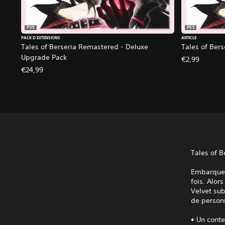
PS5
PS5
PACK D'EXTENSIONS
ARTICLE
Tales of Berseria Remastered - Deluxe
Tales of Bers
Upgrade Pack
€2,99
€24,99
Tales of B
Embarquez
fois. Alor
Velvet sub
de person
• Un conte