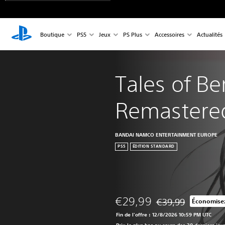
Boutique
PS5
Jeux
PS Plus
Accessoires
Actualités
Tales of Be
Remastere
BANDAI NAMCO ENTERTAINMENT EUROPE
PS5
ÉDITION STANDARD
€29,99
€39,99
Économise
Remise par rapport a
Fin de l'offre : 12/8/2026 10:59 PM UTC