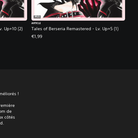
PS5
ARTICLE
v. Up+10 (2)
Tales of Berseria Remastered - Lv. Up+5 (1)
€1,99
méliorés !
première
nom de
ux côtés
d.