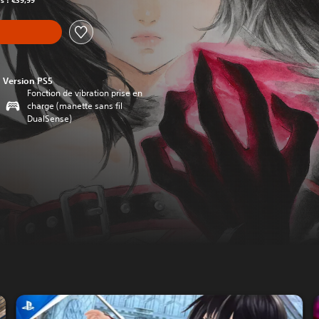
rs : €39,99
Version PS5
Fonction de vibration prise en
charge (manette sans fil
DualSense)