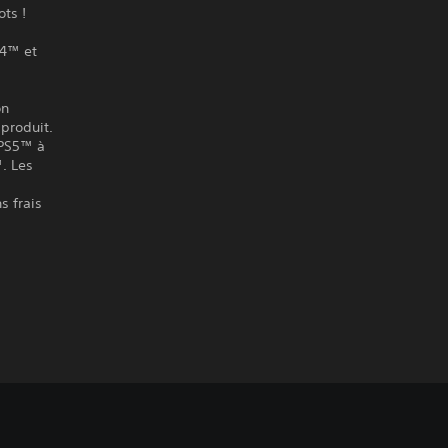
ots !
S4™ et
on
produit.
 PS5™ à
™. Les
s frais