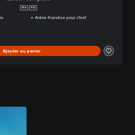
PS4
PS5
ix
Arène friandise pour chiot
Ajouter au panier