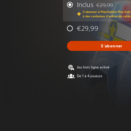
Inclus
€29,99
Remise par rappor
S'abonner à PlayStation Plus Extr
à des centaines d'autres du catal
€29,99
S'abonner
Jeu hors ligne activé
De 1 à 4 joueurs