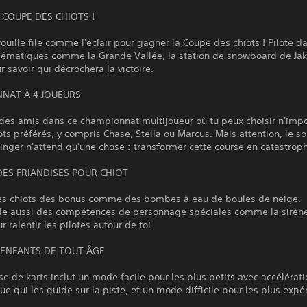
 COUPE DES CHIOTS !
rouille file comme l'éclair pour gagner la Coupe des chiots ! Pilote d
lématiques comme la Grande Vallée, la station de snowboard de Jake
r savoir qui décrochera la victoire.
NAT À 4 JOUEURS
des amis dans ce championnat multijoueur où tu peux choisir n'impo
ots préférés, y compris Chase, Stella ou Marcus. Mais attention, le s
inger n'attend qu'une chose : transformer cette course en catastroph
DES FRIANDISES POUR CHIOT
es chiots des bonus comme des bombes à eau de boules de neige.
lle aussi des compétences de personnage spéciales comme la sirèn
r ralentir les pilotes autour de toi.
 ENFANTS DE TOUT ÂGE
se de karts inclut un mode facile pour les plus petits avec accélérat
e qui les guide sur la piste, et un mode difficile pour les plus exp