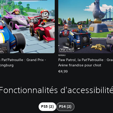
PS5
PS4
NIVEAU
 Pat'Patrouille : Grand Prix -
Paw Patrol, la Pat'Patrouille : Gra
kingburg
Arène friandise pour chiot
€4,99
Fonctionnalités d'accessibilit
PS5 (2)
PS4 (2)