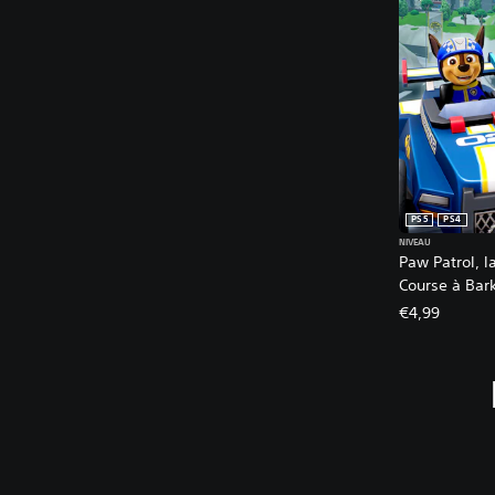
PS5
PS4
NIVEAU
Paw Patrol, la
Course à Bar
€4,99
J
o
u
a
b