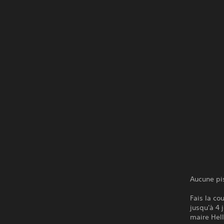
Aucune pis
Fais la co
jusqu'à 4
maire Hell