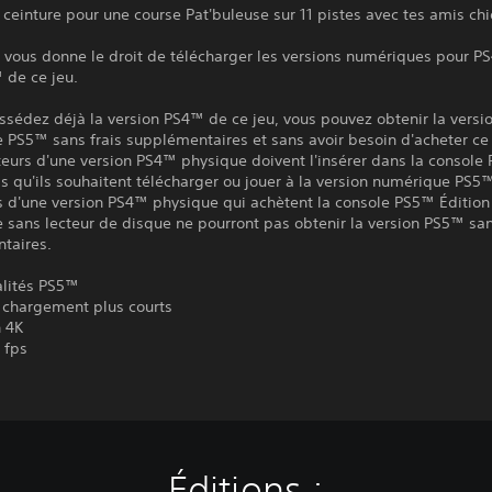
 ceinture pour une course Pat'buleuse sur 11 pistes avec tes amis chi
 vous donne le droit de télécharger les versions numériques pour P
 de ce jeu.
ssédez déjà la version PS4™ de ce jeu, vous pouvez obtenir la versi
PS5™ sans frais supplémentaires et sans avoir besoin d'acheter ce 
eurs d'une version PS4™ physique doivent l'insérer dans la console
s qu'ils souhaitent télécharger ou jouer à la version numérique PS5
s d'une version PS4™ physique qui achètent la console PS5™ Édition
sans lecteur de disque ne pourront pas obtenir la version PS5™ san
taires.
alités PS5™
chargement plus courts
n 4K
 fps
Éditions :