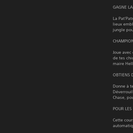
GAGNE LA
La Pat'Pat
lieux emb
jungle pou
CHAMPION
Joue avec 
de tes chi
maire Hell
OBTIENS 
Donne à t
Déverroui
Chase, pou
POUR LES
Cette cour
automatiqu