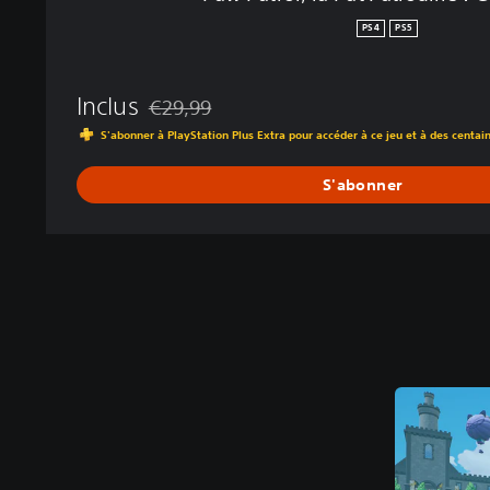
t
r
PS4
PS5
o
u
i
Inclus
€29,99
l
Remise par rapport au prix d'origine de €29,99
S'abonner à PlayStation Plus Extra pour accéder à ce jeu et à des centai
l
e
S'abonner
:
G
r
a
n
d
P
r
i
x