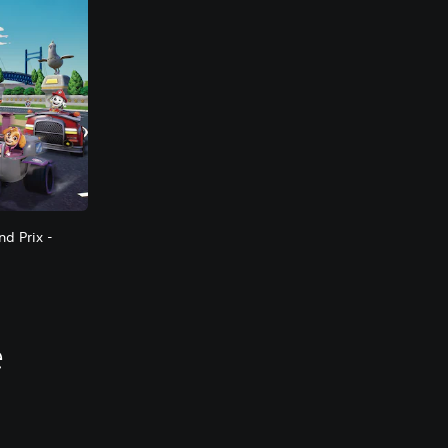
nd Prix -
é