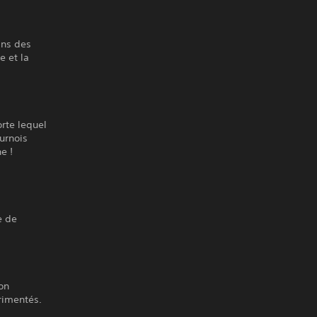
ans des
 et la
rte lequel
ournois
e !
e de
ion
érimentés.