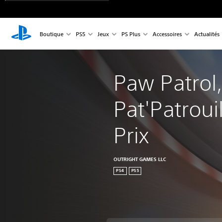
Boutique
PS5
Jeux
PS Plus
Accessoires
Actualités
Paw Patrol,
Pat'Patroui
Prix
OUTRIGHT GAMES LLC
PS4
PS5