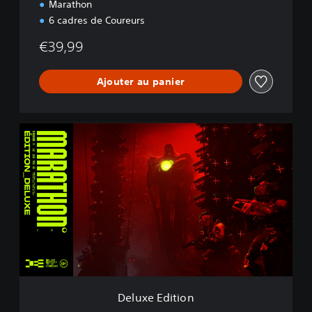
Marathon
6 cadres de Coureurs
€39,99
Ajouter au panier
D
e
l
u
x
e
E
d
i
t
i
o
n
Deluxe Edition