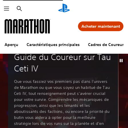
Rechercher
Acheter maintenant
Aperçu
Caractéristiques principales
Cadres de Coureur
Guides et éditoriaux
Guide du Coureur sur Tau
Ceti IV
Que vous fassiez vos premiers pas dans l'univers
de Marathon ou que vous soyez un habitué de Tau
Ceti IV, tout renseignement peut s'avérer crucial
pour votre survie. Comprendre les mécaniques de
progression, ainsi que les tenants et les
aboutissants des factions, ou encore la priorité du
butin vous aidera à opter pour la meilleure
stratégie lors de vos runs sur la planète et d'en