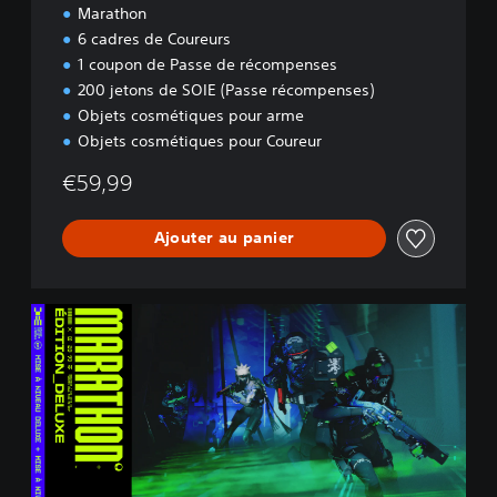
Marathon
6 cadres de Coureurs
1 coupon de Passe de récompenses
200 jetons de SOIE (Passe récompenses)
Objets cosmétiques pour arme
Objets cosmétiques pour Coureur
€59,99
Ajouter au panier
M
i
s
e
à
n
i
v
e