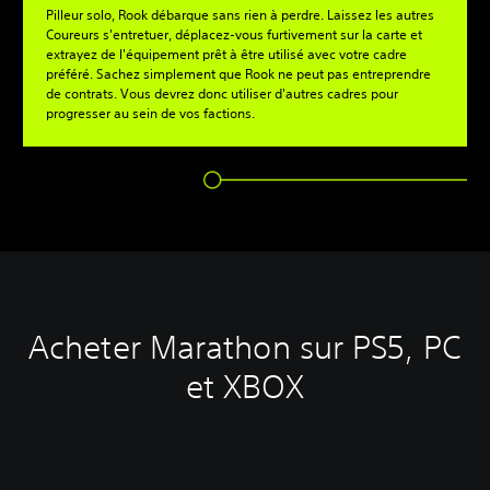
Pilleur solo, Rook débarque sans rien à perdre. Laissez les autres
Coureurs s'entretuer, déplacez-vous furtivement sur la carte et
extrayez de l'équipement prêt à être utilisé avec votre cadre
préféré. Sachez simplement que Rook ne peut pas entreprendre
de contrats. Vous devrez donc utiliser d'autres cadres pour
progresser au sein de vos factions.
Acheter Marathon sur PS5, PC
et XBOX