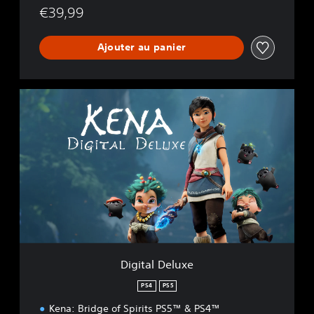
€39,99
Ajouter au panier
D
i
g
i
t
a
l
D
e
l
u
x
e
Digital Deluxe
PS4
PS5
Kena: Bridge of Spirits PS5™ & PS4™