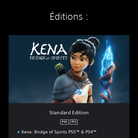
Éditions :
S
t
a
n
d
a
r
d
E
d
i
t
i
Standard Edition
o
n
PS4
PS5
Kena: Bridge of Spirits PS5™ & PS4™