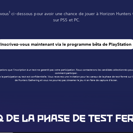
1
-vous
ci-dessous pour avoir une chance de jouer à Horizon Hunters
sur PS5 et PC.
Inscrivez-vous maintenant via le programme bêta de PlayStation
elons que l'inscription à un test ne garantit pas votre participation. Nous contacterons les candidats sélectionnés pou
comment participer.
e la participation au test est confidentielle. Vous recevrez une invitation pour les canaux de la phase de test fermé sur 
de Hunters Gathering et vous ne pourrez pas streamer le jeu ni en faire de capture d'écran.
Q DE LA PHASE DE TEST FE