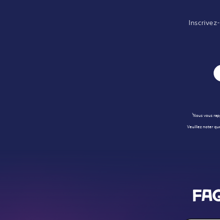
Inscrivez
1
Nous vous rapp
Veuillez noter qu
FA