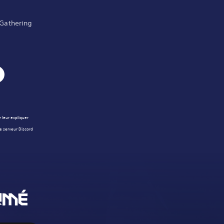
 Gathering
r leur expliquer
le serveur Discord
RMÉ