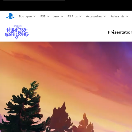
Boutique
PS5
Jeux
PS Plus
Accessoires
Actualités
Présentatio