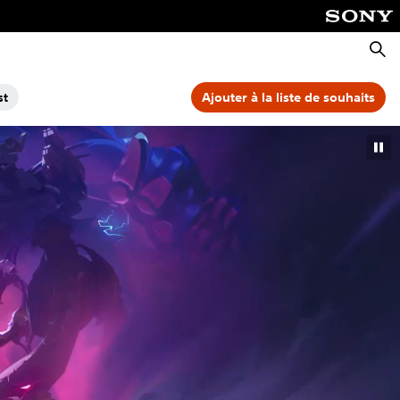
Reche
st
Ajouter à la liste de souhaits