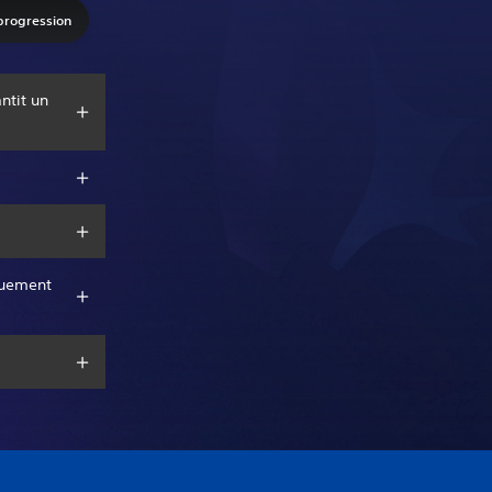
progression
ntit un
iquement