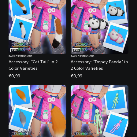
PS5
PS5
PACK D'EXTENSIONS
PACK D'EXTENSIONS
Accessory: "Cat Tail" in 2
Accessory: "Dopey Panda" in
Color Varieties
2 Color Varieties
€0,99
€0,99