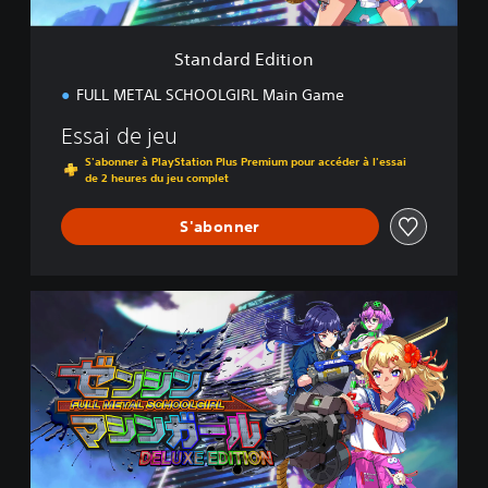
i
t
i
Standard Edition
o
n
FULL METAL SCHOOLGIRL Main Game
Essai de jeu
S'abonner à PlayStation Plus Premium pour accéder à l'essai
de 2 heures du jeu complet
S'abonner
D
e
l
u
x
e
E
d
i
t