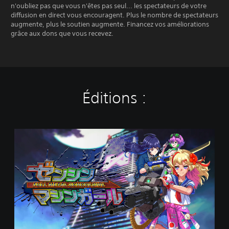
n'oubliez pas que vous n'êtes pas seul... les spectateurs de votre
diffusion en direct vous encouragent. Plus le nombre de spectateurs
augmente, plus le soutien augmente. Financez vos améliorations
grâce aux dons que vous recevez.
Éditions :
S
t
a
n
d
a
r
d
E
d