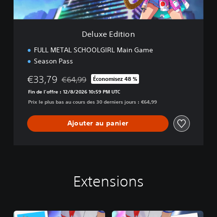
i
o
n
Deluxe Edition
FULL METAL SCHOOLGIRL Main Game
Season Pass
€33,79
€64,99
Économisez 48 %
Remise par rapport au prix d'origine de €64,99
Fin de l'offre : 12/8/2026 10:59 PM UTC
Prix le plus bas au cours des 30 derniers jours : €64,99
Ajouter au panier
Extensions