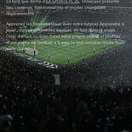
En tant que démo d'
EA SPORTS FC 25
, Showcase présente
des contenus, fonctionnalités et modes changeant
régulièrement.
Apprenez les fondamentaux avec notre tutoriel Apprendre à
jouer, dirigez différentes équipes de foot dans le mode
Coup d'envoi, ou bien créez votre propre joueur et profitez
d'une partie de football à 5 avec le tout nouveau mode Rush
dans Clubs.