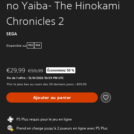
no Yaiba- The Hinokami
Chronicles 2
SEGA
Disponible sur
PS5
PS4
€29,99
€59,99
Économisez 50 %
Remise par rapport au prix d'origine de €59,99
Fin de l'offre : 12/8/2026 10:59 PM UTC
Prix le plus bas au cours des 30 derniers jours : €59,99
Ajouter au panier
PS Plus requis pour le jeu en ligne
Prend en charge jusqu'à 2 joueurs en ligne avec PS Plus