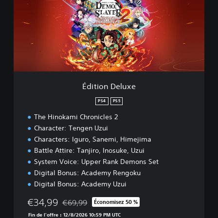
i
o
n
D
e
l
u
x
e
Édition Deluxe
PS4
PS5
The Hinokami Chronicles 2
Character: Tengen Uzui
Characters: Iguro, Sanemi, Himejima
Battle Attire: Tanjiro, Inosuke, Uzui
System Voice: Upper Rank Demons Set
Digital Bonus: Academy Rengoku
Digital Bonus: Academy Uzui
€34,99
€69,99
Économisez 50 %
Remise par rapport au prix d'origine de €69,99
Fin de l'offre : 12/8/2026 10:59 PM UTC