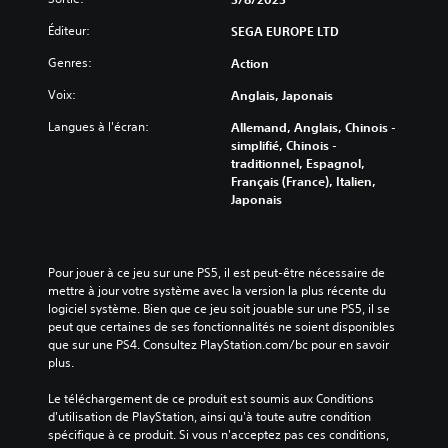
o
a
z
a
t
u
q
r
d
Éditeur:
e
SEGA EUROPE LTD
s
u
e
i
(
-
Genres:
e
c
Action
f
H
t
s
o
f
U
i
Voix:
Anglais, Japonais
o
n
i
D
t
r
f
c
)
Langues à l'écran:
r
Allemand, Anglais, Chinois -
t
i
u
e
e
simplifié, Chinois -
i
g
l
s
s
traditionnel, Espagnol,
e
u
t
t
c
Français (France), Italien,
a
r
é
p
a
Japonais
u
e
g
r
r
d
r
l
é
c
i
l
o
s
e
o
e
b
e
j
Pour jouer à ce jeu sur une PS5, il est peut-être nécessaire de 
.
s
a
n
e
mettre à jour votre système avec la version la plus récente du 
c
l
t
u
logiciel système. Bien que ce jeu soit jouable sur une PS5, il se 
o
e
é
n
A
peut que certaines de ses fonctionnalités ne soient disponibles 
m
d
d
e
que sur une PS4. Consultez PlayStation.com/bc pour en savoir 
u
m
u
e
c
plus.
d
a
j
m
o
i
n
e
a
m
Le téléchargement de ce produit est soumis aux Conditions 
d
o
u
n
p
d'utilisation de PlayStation, ainsi qu'à toute autre condition 
e
e
m
i
o
spécifique à ce produit. Si vous n'acceptez pas ces conditions, 
s
n
è
o