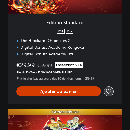
a
n
d
a
Édition Standard
r
d
PS4
PS5
The Hinokami Chronicles 2
Digital Bonus: Academy Rengoku
Digital Bonus: Academy Uzui
€29,99
€59,99
Économisez 50 %
Remise par rapport au prix d'origine de €59,99
Fin de l'offre : 12/8/2026 10:59 PM UTC
Prix le plus bas au cours des 30 derniers jours : €59,99
Ajouter au panier
É
d
i
t