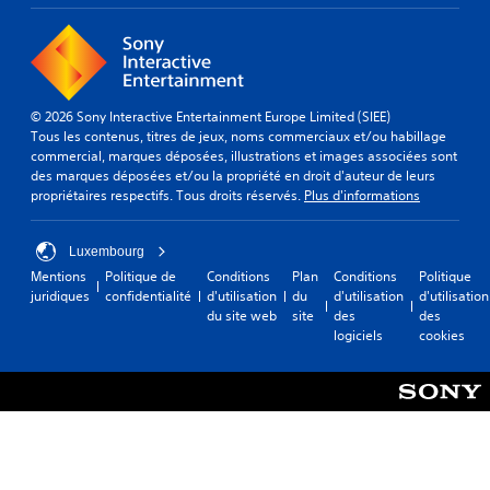
u
V
l
e
l
i
e
c
s
s
t
o
l
o
n
e
e
i
f
s
s
t
i
© 2026 Sony Interactive Entertainment Europe Limited (SIEE)
s
é
i
g
Tous les contenus, titres de jeux, noms commerciaux et/ou habillage
e
l
d
u
commercial, marques déposées, illustrations et images associées sont
d
é
e
r
des marques déposées et/ou la propriété en droit d'auteur de leurs
u
m
n
a
propriétaires respectifs. Tous droits réservés.
Plus d'informations
e
j
t
t
n
e
i
i
t
q
u
o
Luxembourg
s
u
n
(
Mentions
Politique de
Conditions
Plan
Conditions
Politique
c
e
q
B
juridiques
confidentialité
d'utilisation
du
d'utilisation
d'utilisation
l
s
u
du site web
site
des
des
a
é
u
i
logiciels
cookies
s
s
r
v
i
d
c
o
q
e
h
u
l
u
a
s
'
e
q
s
i
u
)
o
n
e
n
V
t
h
t