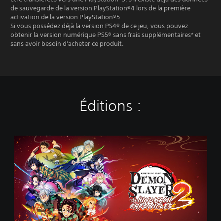
de sauvegarde de la version PlayStation®4 lors de la première
activation de la version PlayStation®5
Si vous possédez déjà la version PS4® de ce jeu, vous pouvez
obtenir la version numérique PS5® sans frais supplémentaires* et
sans avoir besoin d'acheter ce produit.
Éditions :
É
d
i
t
i
o
n
S
t