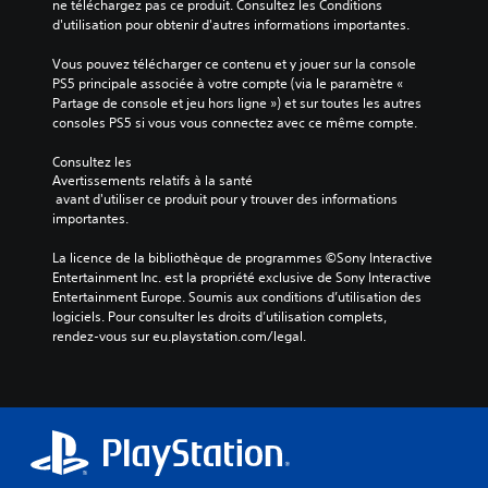
r
ne téléchargez pas ce produit. Consultez les Conditions 
s
s
r
n
t
d'utilisation pour obtenir d'autres informations importantes.
e
é
e
o
e
l
l
à
p
Vous pouvez télécharger ce contenu et y jouer sur la console 
V
o
e
f
a
PS5 principale associée à votre compte (via le paramètre « 
o
n
c
a
s
Partage de console et jeu hors ligne ») et sur toutes les autres 
u
u
t
c
d
consoles PS5 si vous vous connectez avec ce même compte.
s
n
i
i
e
p
m
o
l
d
Consultez les 
o
o
n
i
i
Avertissements relatifs à la santé
u
d
n
t
 avant d'utiliser ce produit pour y trouver des informations 
a
v
è
a
e
importantes.
l
e
l
n
r
o
z
e
t
l
La licence de la bibliothèque de programmes ©Sony Interactive 
g
d
p
u
a
Entertainment Inc. est la propriété exclusive de Sony Interactive 
u
é
r
n
l
Entertainment Europe. Soumis aux conditions d’utilisation des 
e
f
é
a
e
logiciels. Pour consulter les droits d’utilisation complets, 
s
i
d
u
c
rendez-vous sur eu.playstation.com/legal.
p
n
é
t
t
a
i
f
r
u
r
r
i
e
r
l
l
n
n
e
é
a
i
i
.
s
s
,
v
.
o
o
e
r
u
a