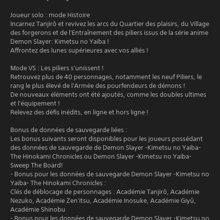
Joueur solo : mode Histoire
Incarnez Tanjirô et revivez les arcs du Quartier des plaisirs, du Village
des forgerons et de l'Entraînement des piliers issus de la série anime
Demon Slayer: Kimetsu no Yaiba !
Affrontez des lunes supérieures avec vos alliés !
Mode VS : Les piliers s'unissent !
Retrouvez plus de 40 personnages, notamment les neuf Piliers, le
rang le plus élevé de l'Armée des pourfendeurs de démons !
De nouveaux éléments ont été ajoutés, comme les doubles ultimes
et l'équipement !
Relevez des défis inédits, en ligne et hors ligne !
Bonus de données de sauvegarde liées :
Les bonus suivants seront disponibles pour les joueurs possédant
des données de sauvegarde de Demon Slayer -Kimetsu no Yaiba-
The Hinokami Chronicles ou Demon Slayer -Kimetsu no Yaiba-
Sweep The Board!
- Bonus pour les données de sauvegarde Demon Slayer -Kimetsu no
Yaiba- The Hinokami Chronicles :
Clés de déblocage de personnages : Académie Tanjirô, Académie
Nezuko, Académie Zen'itsu, Académie Inosuke, Académie Giyû,
Académie Shinobu
- Bonus pour les données de sauvegarde Demon Slayer -Kimetsu no