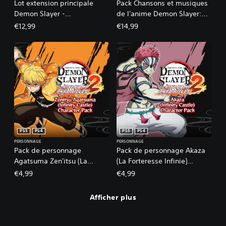
Lot extension principale
Pack Chansons et musiques
Demon Slayer -
de l'anime Demon Slayer:
Kimetsu No Yaiba-
Kimetsu no Yaiba PS4&PS5
€12,99
€14,99
The Hinokami Chronicles 2
PS5
PS4
PS5
PS4
PERSONNAGE
PERSONNAGE
Pack de personnage
Pack de personnage Akaza
Agatsuma Zen'itsu (La
(La Forteresse Infinie)
Forteresse Infinie) PS4&PS5
PS4&PS5
€4,99
€4,99
Afficher plus