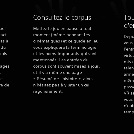
Consultez le corpus
Tou
d'e
pel
Mettez le jeu en pause à tout
tact
moment (même pendant les
Depu
pas à
cinématiques) et ce guide en jeu
vous
 du
vous expliquera la terminologie
l'ent
uis
et les noms importants qui sont
virtu
mentionnés. Les entrées du
mis 
nages
corpus sont souvent mises à jour,
talen
s
et il y a même une page
arme
re
« Résumé de l'histoire », alors
même
re de
n'hésitez pas à y jeter un œil
pass
régulièrement.
VR s
vous 
n'oub
temp