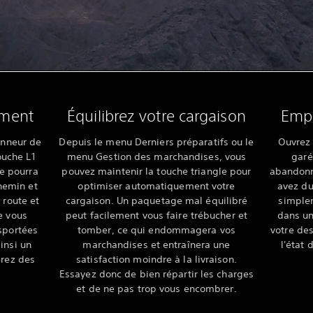
ement
Équilibrez votre cargaison
Empr
canneur de
Depuis le menu Derniers préparatifs ou le
Ouvrez 
ouche L1
menu Gestion des marchandises, vous
garé
le pourra
pouvez maintenir la touche triangle pour
abandonné
chemin et
optimiser automatiquement votre
avez du
 route et
cargaison. Un paquetage mal équilibré
simplem
e vous
peut facilement vous faire trébucher et
dans un
sportées
tomber, ce qui endommagera vos
votre des
insi un
marchandises et entraînera une
l'état 
erez des
satisfaction moindre à la livraison.
Essayez donc de bien répartir les charges
et de ne pas trop vous encombrer.