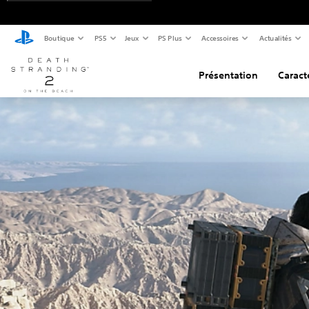
Boutique
PS5
Jeux
PS Plus
Accessoires
Actualités
Présentation
Caract