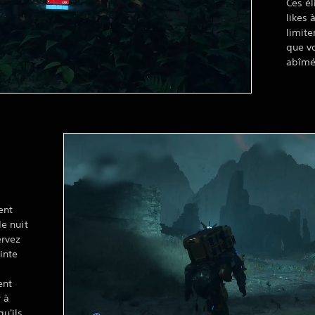
Ces él
likes 
limite
que v
abîmé
ent
de nuit
rvez
inte
ent
 à
u'ils