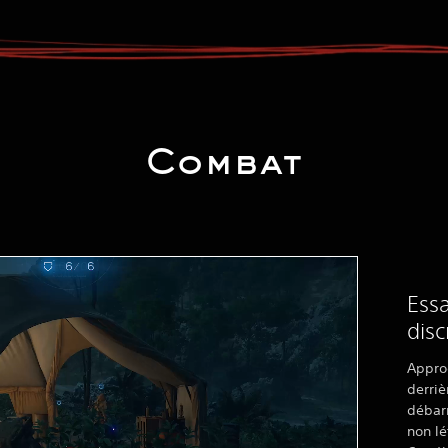
Combat
Ess
disc
Appro
derriè
débar
non lé