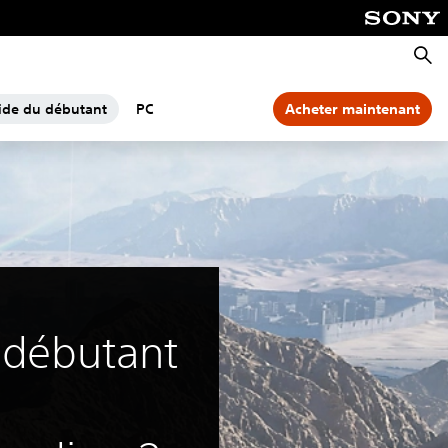
Reche
ide du débutant
PC
Acheter maintenant
 débutant