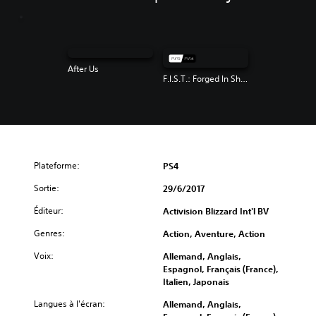
After Us
F.I.S.T.: Forged In Shadow Torch
Plateforme:
PS4
Sortie:
29/6/2017
Éditeur:
Activision Blizzard Int'l BV
Genres:
Action, Aventure, Action
Voix:
Allemand, Anglais,
Espagnol, Français (France),
Italien, Japonais
Langues à l'écran:
Allemand, Anglais,