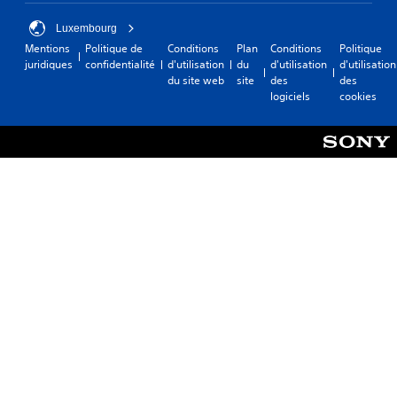
Luxembourg
Mentions
Politique de
Conditions
Plan
Conditions
Politique
juridiques
confidentialité
d'utilisation
du
d'utilisation
d'utilisation
du site web
site
des
des
logiciels
cookies