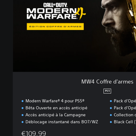
f
f
r
e
d
'
a
r
m
e
s
MW4 Coffre d'armes
PS5
Modern Warfare® 4 pour PS5®
Pack d'Opér
Bêta Ouverte en accès anticipé
Pack d'Opé
Accès anticipé à la Campagne
Collection 
Déblocage instantané dans BO7/WZ
Black Cell (
€109,99