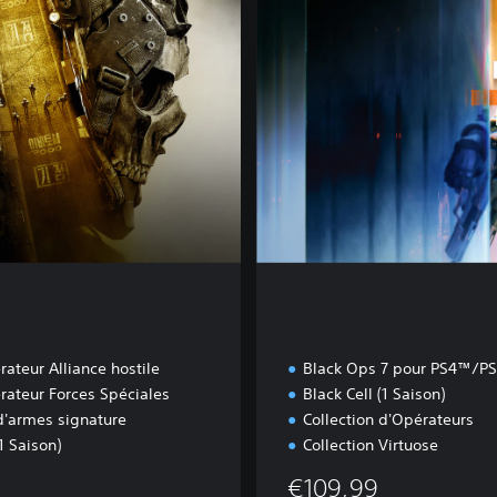
f
f
r
e
d
'
a
r
m
e
s
ateur Alliance hostile
Black Ops 7 pour PS4™/P
rateur Forces Spéciales
Black Cell (1 Saison)
d'armes signature
Collection d'Opérateurs
1 Saison)
Collection Virtuose
€109,99