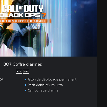
BO7 Coffre d'armes
PS4
PS5
S5®
Jeton de déblocage permanent
Pack GobbleGum ultra
Camouflage d'arme