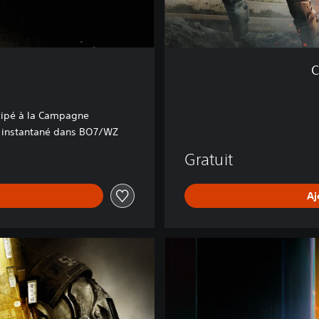
r
z
o
n
C
e
™
cipé à la Campagne
 instantané dans BO7/WZ
Gratuit
Aj
B
O
7
C
o