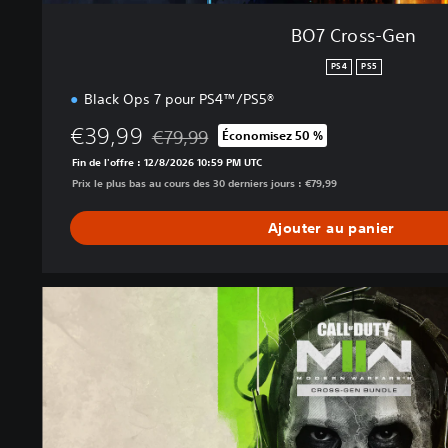
BO7 Cross-Gen
PS4
PS5
Black Ops 7 pour PS4™/PS5®
€39,99
€79,99
Économisez 50 %
Remise par rapport au prix d'origine de €79,
Fin de l'offre : 12/8/2026 10:59 PM UTC
Prix le plus bas au cours des 30 derniers jours : €79,99
Ajouter au panier
M
W
I
I
C
r
o
s