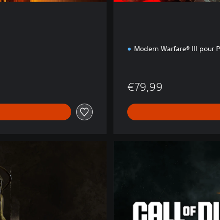
Modern Warfare® III pour
99
€79,99
B
O
6
C
r
o
s
s