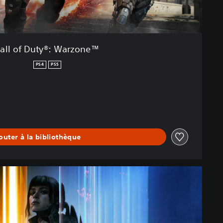
all of Duty®: Warzone™
PS4
PS5
outer à la bibliothèque