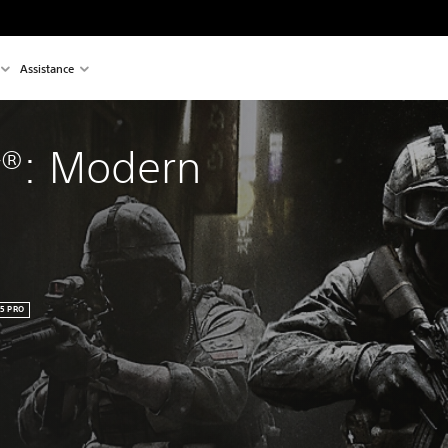
Assistance
y®: Modern 
S5 PRO