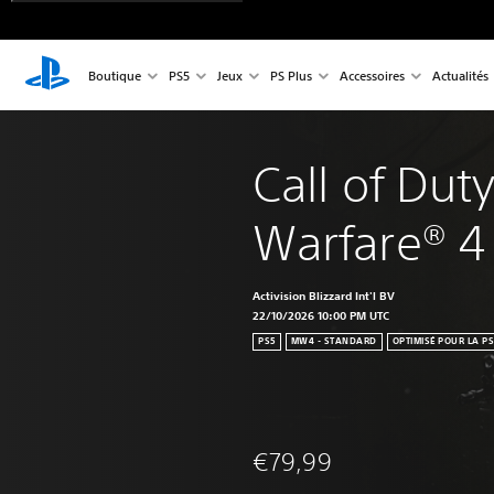
Boutique
PS5
Jeux
PS Plus
Accessoires
Actualités
Call of Dut
Warfare® 4
Activision Blizzard Int'l BV
22/10/2026 10:00 PM UTC
PS5
MW4 - STANDARD
OPTIMISÉ POUR LA P
€79,99