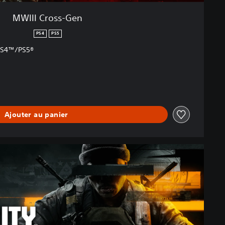
MWIII Cross-Gen
PS4
PS5
 PS4™/PS5®
Ajouter au panier