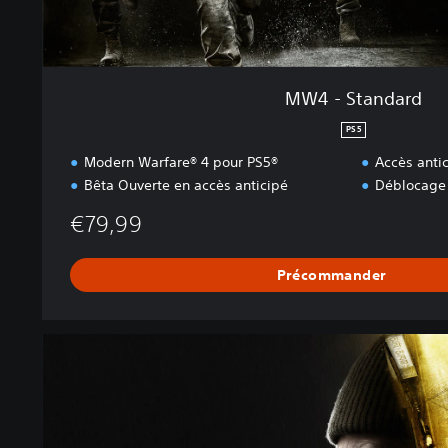
MW4 - Standard
PS5
Modern Warfare® 4 pour PS5®
Accès anti
Bêta Ouverte en accès anticipé
Déblocage
€79,99
Précommander
M
W
4
C
o