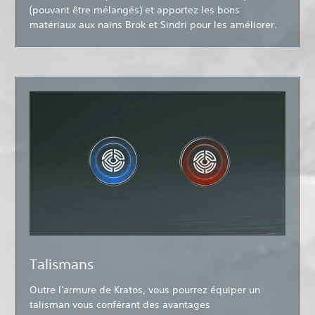
(pouvant être mélangés) et apportez les bons
matériaux aux nains Brok et Sindri pour les améliorer.
Talismans
Outre l'armure de Kratos, vous pourrez équiper un
talisman vous conférant des avantages