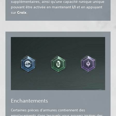
supplémentaires, ainsi qu'une capacité runique unique
pouvant être activée en maintenant
L1
et en appuyant
sur
Croix
.
Enchantements
Certaines pièces d'armures contiennent des
emplacements dans lesquels vous pouvez insérer des