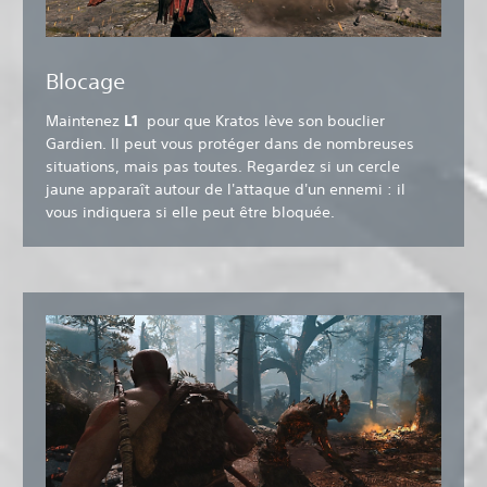
Blocage
Maintenez
L1
pour que Kratos lève son bouclier
Gardien. Il peut vous protéger dans de nombreuses
situations, mais pas toutes. Regardez si un cercle
jaune apparaît autour de l'attaque d'un ennemi : il
vous indiquera si elle peut être bloquée.