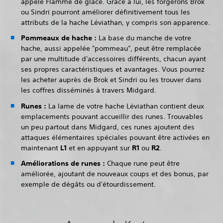
appelé Flamme de glace. Grâce à lui, les forgerons Brok
ou Sindri pourront améliorer définitivement tous les
attributs de la hache Léviathan, y compris son apparence.
Pommeaux de hache :
La base du manche de votre
hache, aussi appelée "pommeau", peut être remplacée
par une multitude d'accessoires différents, chacun ayant
ses propres caractéristiques et avantages. Vous pourrez
les acheter auprès de Brok et Sindri ou les trouver dans
les coffres disséminés à travers Midgard.
Runes :
La lame de votre hache Léviathan contient deux
emplacements pouvant accueillir des runes. Trouvables
un peu partout dans Midgard, ces runes ajoutent des
attaques élémentaires spéciales pouvant être activées en
maintenant
L1
et en appuyant sur
R1
ou
R2
.
Améliorations de runes :
Chaque rune peut être
améliorée, ajoutant de nouveaux coups et des bonus, par
exemple de dégâts ou d'étourdissement.