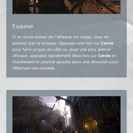
Esquive
Si le cercle autour de l'attaque est rouge, vous ne
pourrez pas la bloquer. Appuyez une fois sur
Cercle
pour faire un pas de côté ou, pour une plus grosse
attaque,
appuyez rapidement deux fois sur
Cercle
en
maintenant le joystick gauche dans une direction pour
effectuer une roulade.