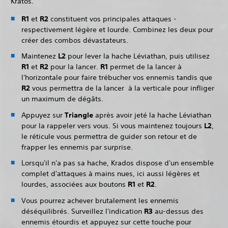
Kratos.‎
R1
et
R2
constituent vos principales attaques -
respectivement légère et lourde. Combinez les deux pour
créer des combos dévastateurs.
Maintenez
L2
pour lever la hache Léviathan, puis utilisez
R1
et
R2
pour la lancer.
R1
permet de la lancer à
l'horizontale pour faire trébucher vos ennemis tandis que
R2
vous permettra de la lancer à la verticale pour infliger
un maximum de dégâts.
Appuyez sur
Triangle
après avoir jeté la hache Léviathan
pour la rappeler vers vous. Si vous maintenez toujours
L2
,
le réticule vous permettra de guider son retour et de
frapper les ennemis par surprise.
Lorsqu'il n'a pas sa hache, Krados dispose d'un ensemble
complet d'attaques à mains nues, ici aussi légères et
lourdes, associées aux boutons
R1
et
R2
‎.
Vous pourrez achever brutalement les ennemis
déséquilibrés. Surveillez l'indication
R3
au-dessus des
ennemis étourdis et appuyez sur cette touche pour