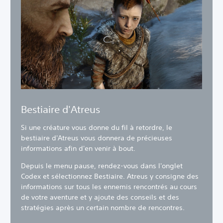
Bestiaire d'Atreus
Si une créature vous donne du fil à retordre, le
bestiaire d'Atreus vous donnera de précieuses
informations afin d'en venir à bout.‎
Depuis le menu pause, rendez-vous dans l'onglet
Codex et sélectionnez Bestiaire. Atreus y consigne des
informations sur tous les ennemis rencontrés au cours
de votre aventure et y ajoute des conseils et des
stratégies après un certain nombre de rencontres.