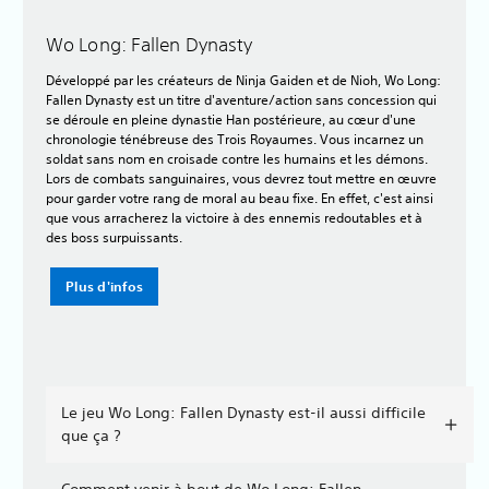
Wo Long: Fallen Dynasty
Développé par les créateurs de Ninja Gaiden et de Nioh, Wo Long:
Fallen Dynasty est un titre d'aventure/action sans concession qui
se déroule en pleine dynastie Han postérieure, au cœur d'une
chronologie ténébreuse des Trois Royaumes. Vous incarnez un
soldat sans nom en croisade contre les humains et les démons.
Lors de combats sanguinaires, vous devrez tout mettre en œuvre
pour garder votre rang de moral au beau fixe. En effet, c'est ainsi
que vous arracherez la victoire à des ennemis redoutables et à
des boss surpuissants.
Plus d'infos
Le jeu Wo Long: Fallen Dynasty est-il aussi difficile
que ça ?
Comment venir à bout de Wo Long: Fallen