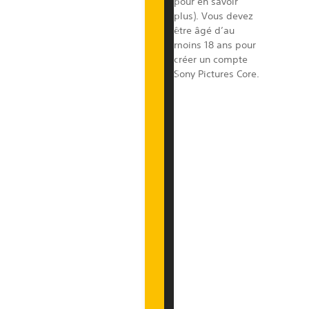
pour en savoir
t
plus)
. Vous devez
i
être âgé d’au
o
moins 18 ans pour
n
créer un compte
P
Sony Pictures Core.
l
u
s
,
u
n
e
c
e
n
t
a
i
n
e
d