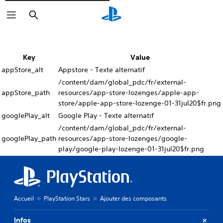
Rechercher
Key
Value
appStore_alt
Appstore - Texte alternatif
/content/dam/global_pdc/fr/external-
appStore_path
resources/app-store-lozenges/apple-app-
store/apple-app-store-lozenge-01-31jul20$fr.png
googlePlay_alt
Google Play - Texte alternatif
/content/dam/global_pdc/fr/external-
googlePlay_path
resources/app-store-lozenges/google-
play/google-play-lozenge-01-31jul20$fr.png
Accueil
PlayStation Stars
Ajouter des composants
Infos