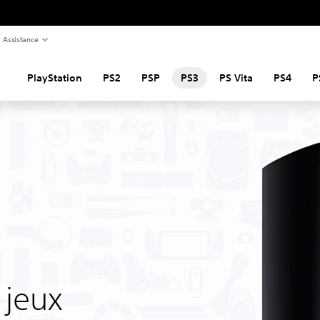
Assistance
PlayStation
PS2
PSP
PS3
PS Vita
PS4
P
 jeux