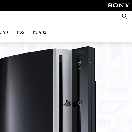
Reche
S VR
PS5
PS VR2