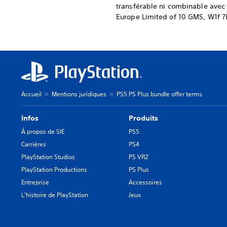
transférable ni combinable avec d
Europe Limited of 10 GMS, W1f 7
Accueil
Mentions juridiques
PS5 PS Plus bundle offer terms
Infos
Produits
À propos de SIE
PS5
Carrières
PS4
PlayStation Studios
PS VR2
PlayStation Productions
PS Plus
Entreprise
Accessoires
L'histoire de PlayStation
Jeux