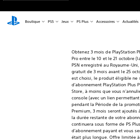
Boutique
PS5
Jeux
PS Plus
Accessoires
Actualités
Obtenez 3 mois de PlayStation P
Pro entre le 10 et le 21 octobre 
PSN enregistré au Royaume-Uni, 
gratuit de 3 mois avant le 25 oct
est choisi, le produit éligible n
d'abonnement PlayStation Plus Pr
Store, à moins que vous n'annul
console (avec un lien permettant 
pendant la Période de la promotio
Premium, 3 mois seront ajoutés à
la durée restante de votre abon
continuera sous forme de PS Plu
d'abonnement payant et vous sere
était plus longue. Offre limitée 