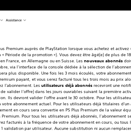
Assistance
lus Premium auprès de PlayStation lorsque vous achetez et activez
(la « Période de la promotion »). Vous devez être âgé(e) de plus de 18
en France, en Allemagne ou en Suisse. Les
nouveaux abonnés
doi
obre, via l'interface de la console dédiée à la sélection de l'abon
e sera plus disponible. Une fois les 3 mois écoulés, votre abonneme
emium payant, et vous serez facturé tous les trois mois au prix alor
iez l'abonnement. Les
utilisateurs déjà abonnés
recevront une notifi
de valider l'offre) dans les jours ouvrables suivant la première acti
n. Ils devront valider l'offre avant le 30 octobre. Pour les utilisat
 votre abonnement actuel. Pour les utilisateurs déjà titulaires d'un
nement en cours sera convertie en PS Plus Premium de la valeur équ
s Premium. Pour tous les utilisateurs déjà abonnés, l'abonnement s
z facturés à la fréquence de votre abonnement en cours, ou tous les
à 1 validation par utilisateur. Aucune substitution ni aucun remplace