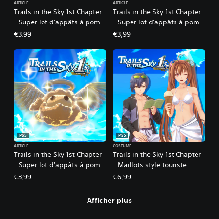
ARTICLE
ARTICLE
Trails in the Sky 1st Chapter
Trails in the Sky 1st Chapter
- Super lot d'appâts à pom
- Super lot d'appâts à pom
angélique 1
angélique 2
€3,99
€3,99
PS5
PS5
ARTICLE
COSTUME
Trails in the Sky 1st Chapter
Trails in the Sky 1st Chapter
- Super lot d'appâts à pom
- Maillots style touriste
angélique 3
(Estelle et Joshua)
€3,99
€6,99
Afficher plus