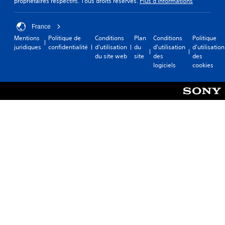
propriétaires respectifs. Tous droits réservés.
Plus d'informations
France
Mentions
Politique de
Conditions
Plan
Conditions
Politique
juridiques
confidentialité
d'utilisation
du
d'utilisation
d'utilisation
du site web
site
des
des
logiciels
cookies