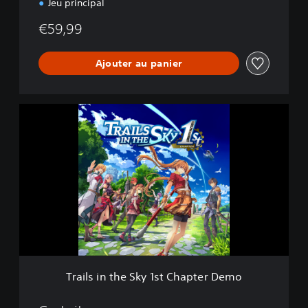
Jeu principal
€59,99
Ajouter au panier
T
r
a
i
l
s
i
n
t
h
e
S
k
Trails in the Sky 1st Chapter Demo
y
1
s