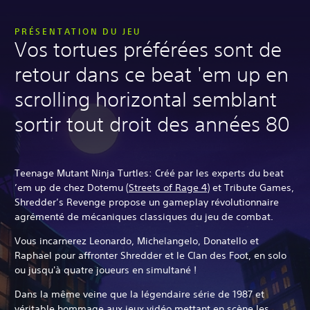
PRÉSENTATION DU JEU
Vos tortues préférées sont de
retour dans ce beat 'em up en
scrolling horizontal semblant
sortir tout droit des années 80
Teenage Mutant Ninja Turtles: Créé par les experts du beat
’em up de chez Dotemu (
Streets of Rage 4
) et Tribute Games,
Shredder’s Revenge propose un gameplay révolutionnaire
agrémenté de mécaniques classiques du jeu de combat.
Vous incarnerez Leonardo, Michelangelo, Donatello et
Raphael pour affronter Shredder et le Clan des Foot, en solo
ou jusqu'à quatre joueurs en simultané !
Dans la même veine que la légendaire série de 1987 et
véritable hommage aux jeux vidéo mettant en scène les