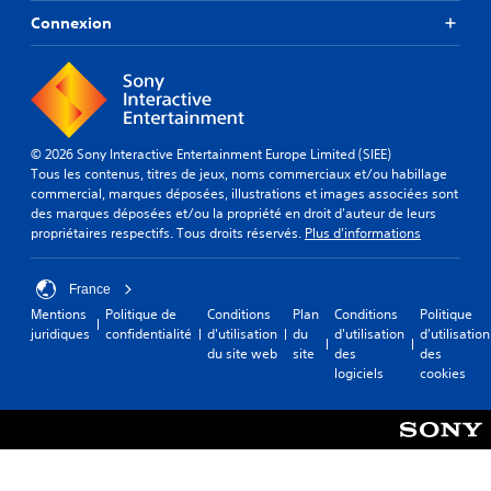
s
Connexion
d
e
d
é
t
e
© 2026 Sony Interactive Entertainment Europe Limited (SIEE)
c
Tous les contenus, titres de jeux, noms commerciaux et/ou habillage
t
commercial, marques déposées, illustrations et images associées sont
des marques déposées et/ou la propriété en droit d'auteur de leurs
i
propriétaires respectifs. Tous droits réservés.
Plus d'informations
o
n
d
France
e
Mentions
Politique de
Conditions
Plan
Conditions
Politique
m
juridiques
confidentialité
d'utilisation
du
d'utilisation
d'utilisation
o
du site web
site
des
des
u
logiciels
cookies
v
e
m
e
n