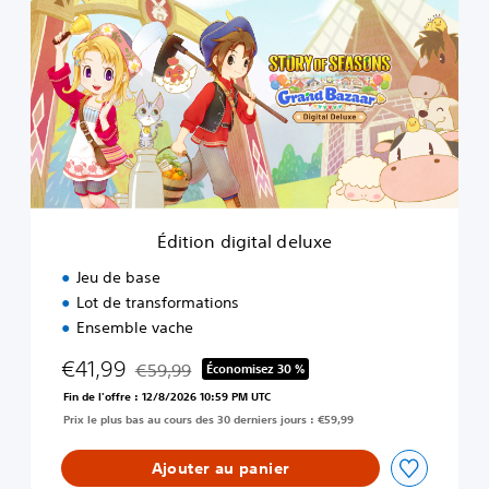
i
t
i
o
n
d
i
g
i
t
a
Édition digital deluxe
l
d
Jeu de base
e
Lot de transformations
l
Ensemble vache
u
x
€41,99
€59,99
Économisez 30 %
e
Remise par rapport au prix d'origine de €59,99
Fin de l'offre : 12/8/2026 10:59 PM UTC
Prix le plus bas au cours des 30 derniers jours : €59,99
Ajouter au panier