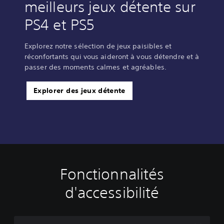
meilleurs jeux détente sur
PS4 et PS5
Explorez notre sélection de jeux paisibles et
réconfortants qui vous aideront à vous détendre et à
passer des moments calmes et agréables.
Explorer des jeux détente
Fonctionnalités
T
C
R
R
e
o
e
a
d'accessibilité
x
m
c
p
t
m
o
p
e
a
n
e
a
n
f
l