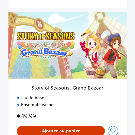
S
t
o
r
y
o
f
S
e
a
s
o
n
Story of Seasons: Grand Bazaar
s
:
Jeu de base
G
Ensemble vache
r
a
€49,99
n
d
B
Ajouter au panier