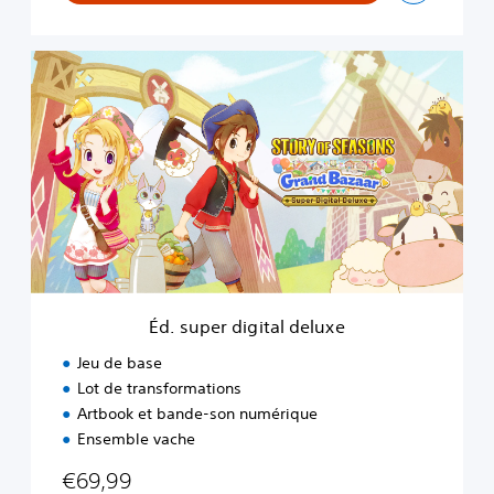
a
z
a
É
a
d
r
.
s
u
p
e
r
d
i
g
i
t
Éd. super digital deluxe
a
l
Jeu de base
d
Lot de transformations
e
Artbook et bande-son numérique
l
u
Ensemble vache
x
€69,99
e