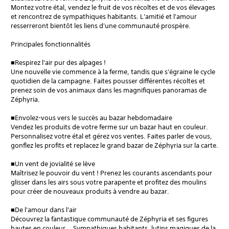
Montez votre étal, vendez le fruit de vos récoltes et de vos élevages
et rencontrez de sympathiques habitants. L'amitié et l'amour
resserreront bientôt les liens d'une communauté prospère.
Principales fonctionnalités
■Respirez l'air pur des alpages !
Une nouvelle vie commence à la ferme, tandis que s'égraine le cycle
quotidien de la campagne. Faites pousser différentes récoltes et
prenez soin de vos animaux dans les magnifiques panoramas de
Zéphyria.
■Envolez-vous vers le succès au bazar hebdomadaire
Vendez les produits de votre ferme sur un bazar haut en couleur.
Personnalisez votre étal et gérez vos ventes. Faites parler de vous,
gonflez les profits et replacez le grand bazar de Zéphyria sur la carte.
■Un vent de jovialité se lève
Maîtrisez le pouvoir du vent ! Prenez les courants ascendants pour
glisser dans les airs sous votre parapente et profitez des moulins
pour créer de nouveaux produits à vendre au bazar.
■De l'amour dans l'air
Découvrez la fantastique communauté de Zéphyria et ses figures
hautes en couleur... Sympathiques habitants, lutins magiques de la