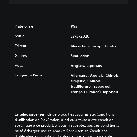
e
l
t
e
u
s
t
s
o
Plateforme:
PS5
u
r
g
i
Sortie:
27/5/2026
g
e
e
Éditeur:
Marvelous Europe Limited
l
s
d
t
Genres:
Simulation
u
i
g
o
Voix:
Anglais, Japonais
a
n
m
Langues à l'écran:
Allemand, Anglais, Chinois -
s
e
simplifié, Chinois -
d
p
traditionnel, Espagnol,
e
l
Français (France), Japonais
r
a
e
y
c
à
o
t
Le téléchargement de ce produit est soumis aux Conditions 
n
o
d'utilisation de PlayStation, ainsi qu'à toute autre condition 
f
u
spécifique à ce produit. Si vous n'acceptez pas ces conditions, 
i
t
ne téléchargez pas ce produit. Consultez les Conditions 
g
m
d'utilisation pour obtenir d'autres informations importantes.
u