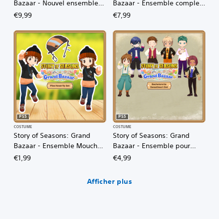
Bazaar - Nouvel ensemble
Bazaar - Ensemble complet
pour vous
pour célibataires
€9,99
€7,99
PS5
PS5
COSTUME
COSTUME
Story of Seasons: Grand
Story of Seasons: Grand
Bazaar - Ensemble Mouche
Bazaar - Ensemble pour
syrphe
bachelorettes
€1,99
€4,99
Afficher plus