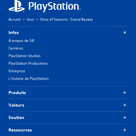
e
s
.
Accueil
Jeux
Story of Seasons: Grand Bazaar
J
o
Infos
u
À propos de SIE
a
Carrières
b
PlayStation Studios
l
e
PlayStation Productions
s
Entreprise
a
L'histoire de PlayStation
n
s
c
Produits
o
m
Valeurs
m
a
Soutien
n
d
Ressources
e