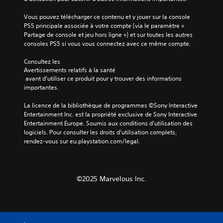
o
r
m
Vous pouvez télécharger ce contenu et y jouer sur la console 
a
e
PS5 principale associée à votre compte (via le paramètre « 
t
n
Partage de console et jeu hors ligne ») et sur toutes les autres 
i
t
consoles PS5 si vous vous connectez avec ce même compte.
o
.
n
Consultez les 
q
Avertissements relatifs à la santé
u
 avant d'utiliser ce produit pour y trouver des informations 
i
importantes.
v
o
La licence de la bibliothèque de programmes ©Sony Interactive 
u
Entertainment Inc. est la propriété exclusive de Sony Interactive 
s
Entertainment Europe. Soumis aux conditions d’utilisation des 
s
logiciels. Pour consulter les droits d’utilisation complets, 
o
rendez-vous sur eu.playstation.com/legal.
n
t
p
r
©2025 Marvelous Inc.
o
p
o
s
é