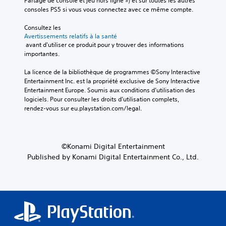
Partage de console et jeu hors ligne ») et sur toutes les autres 
s
e
r
t
t
consoles PS5 si vous vous connectez avec ce même compte.
t
u
é
a
i
a
.
h
n
Consultez les 
o
g
o
Avertissements relatifs à la santé
d
r
n
r
 avant d'utiliser ce produit pour y trouver des informations 
a
i
s
É
i
importantes.
n
s
v
v
z
d
i
é
L
o
La licence de la bibliothèque de programmes ©Sony Interactive 
i
s
n
a
n
Entertainment Inc. est la propriété exclusive de Sony Interactive 
e
p
u
e
t
Entertainment Europe. Soumis aux conditions d’utilisation des 
d
o
a
e
m
logiciels. Pour consulter les droits d’utilisation complets, 
e
l
l
rendez-vous sur eu.playstation.com/legal.
l
e
m
i
e
l
n
a
c
e
n
e
t
e
t
i
s
s
d
v
©Konami Digital Entertainment
è
r
L
e
e
r
Published by Konami Digital Entertainment Co., Ltd.
a
e
s
r
e
p
s
s
t
à
i
o
i
i
f
n
u
c
d
a
f
s
a
e
c
o
-
l
s
i
r
t
e
l
s
m
i
d