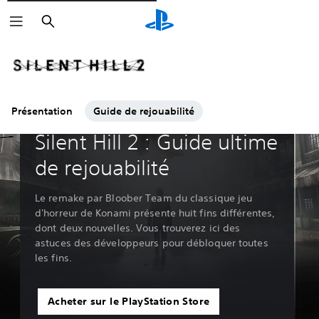
Rechercher
Présentation
Guide de rejouabilité
Guides & Éditoriaux
Silent Hill 2 : Guide ultime
de rejouabilité
Le remake par Bloober Team du classique jeu
d'horreur de Konami présente huit fins différentes,
dont deux nouvelles. Vous trouverez ici des
astuces des développeurs pour débloquer toutes
les fins.
Acheter sur le PlayStation Store