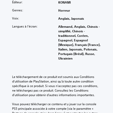
'
u
Éditeur:
KONAMI
a
i
u
a
t
l
d
s
f
a
Genres:
Horreur
e
e
p
f
u
c
r
o
i
Voix:
Anglais, Japonais
t
t
o
u
c
o
u
n
v
Langues à l'écran:
Allemand, Anglais, Chinois -
h
u
r
t
e
simplifié, Chinois -
a
r
e
à
z
traditionnel, Coréen,
g
d
.
p
r
Espagnol, Espagnol
e
e
r
é
(Mexique), Français (France),
t
v
o
g
Italien, Japonais, Polonais,
ê
S
o
g
l
Portugais (Brésil), Russe,
t
u
o
r
e
Ukrainien
e
s
u
e
r
h
.
s
s
l
a
s
-
a
u
e
s
t
A
Le téléchargement de ce produit est soumis aux Conditions 
t
r
e
i
d'utilisation de PlayStation, ainsi qu'à toute autre condition 
u
e
d
n
spécifique à ce produit. Si vous n'acceptez pas ces conditions, 
t
(
t
a
s
ne téléchargez pas ce produit. Consultez les Conditions 
H
r
r
n
i
d'utilisation pour obtenir d'autres informations importantes.
U
e
e
s
b
D
s
s
l
i
Vous pouvez télécharger ce contenu et y jouer sur la console 
)
a
o
e
l
PS5 principale associée à votre compte (via le paramètre « 
e
g
j
p
i