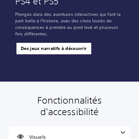
PS4 et PS5
Plongez dans des aventures interactives qui font la
part belle à l'histoire, avec des choix lourds de
conséquences à prendre au pied levé et plusieurs
fins différentes.
Des jeux narratifs à découvrir
Fonctionnalités
T
C
S
R
D
e
o
o
e
i
d'accessibilité
x
m
u
c
f
t
m
s
o
f
e
a
-
n
i
é
n
t
f
c
p
d
i
i
u
Visuels