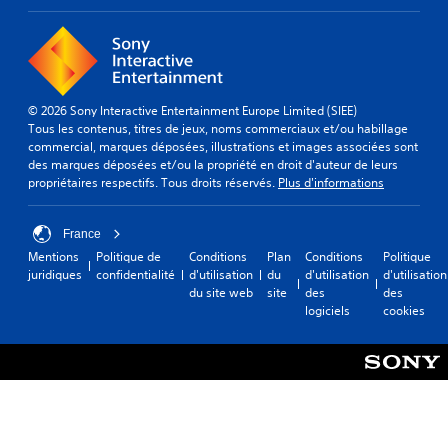
r
r
e
f
l
l
e
n
a
e
e
l
t
c
j
u
e
f
i
e
r
n
o
l
u
s
i
u
i
.
© 2026 Sony Interactive Entertainment Europe Limited (SIEE)
I
v
r
t
Tous les contenus, titres de jeux, noms commerciaux et/ou habillage
l
e
n
e
commercial, marques déposées, illustrations et images associées sont
I
n
a
i
r
des marques déposées et/ou la propriété en droit d'auteur de leurs
n
'
u
e
l
propriétaires respectifs. Tous droits réservés.
Plus d'informations
e
d
v
s
a
s
e
o
l
e
t
d
r
e
r
France
p
i
a
c
s
Mentions
Politique de
Conditions
Plan
Conditions
Politique
a
f
l
t
juridiques
confidentialité
d'utilisation
du
d'utilisation
d'utilisation
i
s
f
e
u
du site web
site
des
des
o
n
i
m
r
logiciels
cookies
n
é
c
e
e
r
c
u
n
.
é
e
l
t
s
t
g
o
L
s
é
u
l
é
a
p
p
a
g
i
o
a
b
r
u