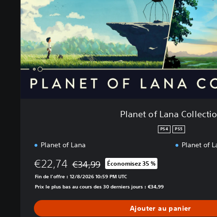
f
L
a
n
a
C
o
l
l
e
c
Planet of Lana Collecti
t
i
PS4
PS5
o
Planet of Lana
Planet of L
n
€22,74
€34,99
Économisez 35 %
Remise par rapport au prix d'origine de €34,
Fin de l'offre : 12/8/2026 10:59 PM UTC
Prix le plus bas au cours des 30 derniers jours : €34,99
Ajouter au panier