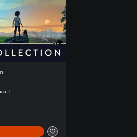
on
ana II
99