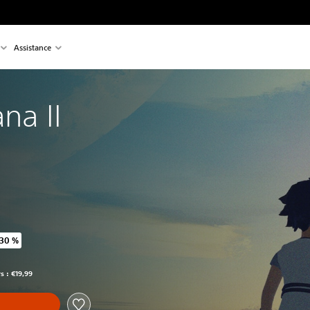
Assistance
na II
 30 %
 prix d'origine de €19,99
s : €19,99