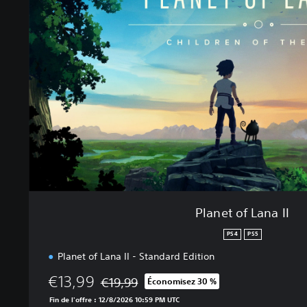
n
e
t
o
f
L
a
n
a
I
I
Planet of Lana II
PS4
PS5
Planet of Lana II - Standard Edition
€13,99
€19,99
Économisez 30 %
Remise par rapport au prix d'origine de €19,9
Fin de l'offre : 12/8/2026 10:59 PM UTC