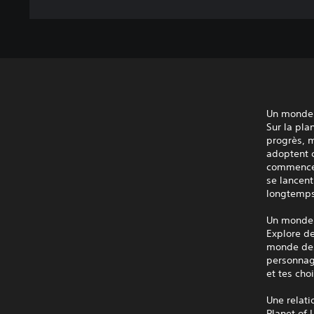
Un monde 
Sur la pla
progrès, m
adoptent c
commence à
se lancent
longtemps 
Un monde 
Explore d
monde dess
personnag
et tes cho
Une relat
Planet of 