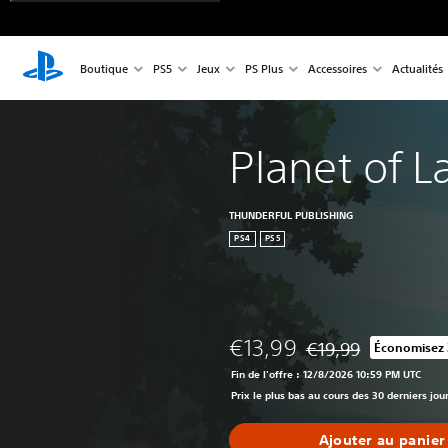
Boutique
PS5
Jeux
PS Plus
Accessoires
Actualités
Planet of La
THUNDERFUL PUBLISHING
PS4
PS5
€13,99
€19,99
Économisez
Remise par rapport au
Fin de l'offre : 12/8/2026 10:59 PM UTC
Prix le plus bas au cours des 30 derniers jour
Ajouter au panier