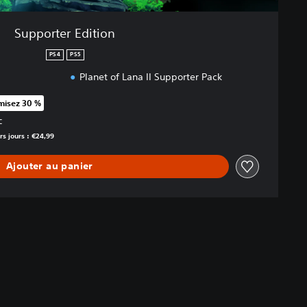
Supporter Edition
PS4
PS5
Planet of Lana II Supporter Pack
isez 30 %
rt au prix d'origine de €24,99
C
rs jours : €24,99
Ajouter au panier