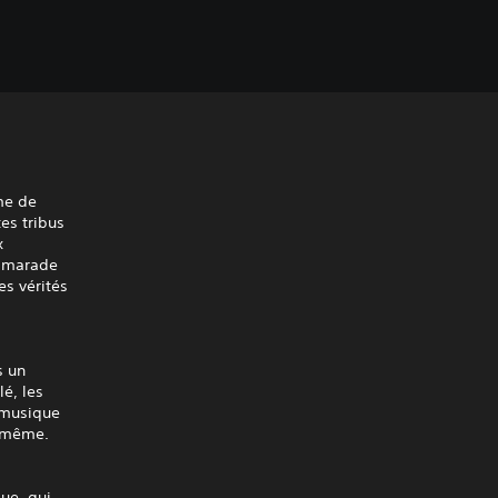
yme de
es tribus
x
camarade
es vérités
s un
é, les
 musique
i-même.
que, qui