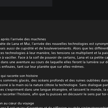
après l'arrivée des machines
nète de Lana et Mui, l'arrivée des nouvelles technologies est synon
ais aussi de cupidité et de bouleversements. Alors que les différent
es technologies à leur manière, les tensions se multiplient et la pai
 vaciller. Face à la soif de pouvoir de certains, Lana et sa petite 
 dans une aventure au cours de laquelle elles feront la lumière sur d
enfouies, tant sur leur planète que sur elles-mêmes.
qui raconte son histoire
es sommets glacés, des océans profonds et des ruines oubliées dan
iné à la main où la nature côtoie la technologie. Sans dialogue parl
es s'expriment dans une langue étrangère, et laissent le monde, la
ix raconter l'histoire, afin que tu puisses en découvrir le sens par to
ion au cœur du voyage
Lana II est un jeu d'aventure et de réflexion au style cinématographi