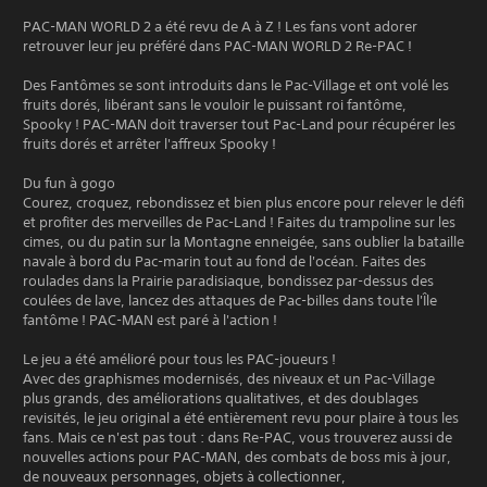
PAC-MAN WORLD 2 a été revu de A à Z ! Les fans vont adorer
retrouver leur jeu préféré dans PAC-MAN WORLD 2 Re-PAC !
Des Fantômes se sont introduits dans le Pac-Village et ont volé les
fruits dorés, libérant sans le vouloir le puissant roi fantôme,
Spooky ! PAC-MAN doit traverser tout Pac-Land pour récupérer les
fruits dorés et arrêter l'affreux Spooky !
Du fun à gogo
Courez, croquez, rebondissez et bien plus encore pour relever le défi
et profiter des merveilles de Pac-Land ! Faites du trampoline sur les
cimes, ou du patin sur la Montagne enneigée, sans oublier la bataille
navale à bord du Pac-marin tout au fond de l'océan. Faites des
roulades dans la Prairie paradisiaque, bondissez par-dessus des
coulées de lave, lancez des attaques de Pac-billes dans toute l'Île
fantôme ! PAC-MAN est paré à l'action !
Le jeu a été amélioré pour tous les PAC-joueurs !
Avec des graphismes modernisés, des niveaux et un Pac-Village
plus grands, des améliorations qualitatives, et des doublages
revisités, le jeu original a été entièrement revu pour plaire à tous les
fans. Mais ce n'est pas tout : dans Re-PAC, vous trouverez aussi de
nouvelles actions pour PAC-MAN, des combats de boss mis à jour,
de nouveaux personnages, objets à collectionner,