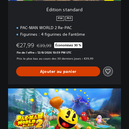
d
a
Édition standard
r
d
PS4
PS5
PAC-MAN WORLD 2 Re-PAC
Figurines : 4 figurines de Fantôme
€27,99
€39,99
Économisez 30 %
Remise par rapport au prix d'origine de €39,99
Fin de l'offre : 12/8/2026 10:59 PM UTC
Prix le plus bas au cours des 30 derniers jours : €39,99
Ajouter au panier
É
d
i
t
i
o
n