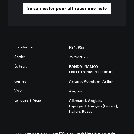
Se connecter pour attribuer une note
Plateforme:
PS4, PS5
Sortie:
25/9/2025
Éditeur:
BANDAI NAMCO
ENTERTAINMENT EUROPE
Genres:
Arcade, Aventure, Action
Voix:
Anglais
Langues à l'écran:
Allemand, Anglais,
Espagnol, Français (France),
Italien, Russe
Pour jouer à ce jeu sur une PS5, il est peut-être nécessaire de 