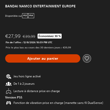
BANDAI NAMCO ENTERTAINMENT EUROPE
Disponible sur
PS5
PS4
€27,99
€39,99
Économisez 30 %
Remise par rapport au prix d'origine de €39,99
Fin de l'offre : 12/8/2026 10:59 PM UTC
Prix le plus bas au cours des 30 derniers jours : €39,99
Ajouter au panier
Jeu hors ligne activé
De 1 à 2 joueurs
Lecture à distance prise en charge
Version PS5
Fonction de vibration prise en charge (manette sans fil DualSense)