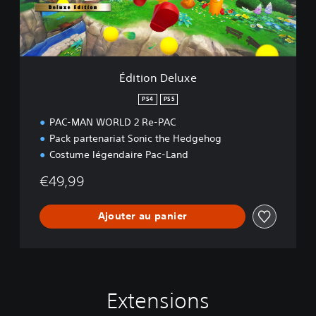
D
e
l
u
x
e
Édition Deluxe
PS4
PS5
PAC-MAN WORLD 2 Re-PAC
Pack partenariat Sonic the Hedgehog
Costume légendaire Pac-Land
€49,99
Ajouter au panier
Extensions