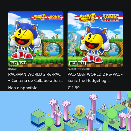
PS5
PS4
PS5
PS4
NIVEAU
PACK D'EXTENSIONS
PAC-MAN WORLD 2 Re-PAC
PAC-MAN WORLD 2 Re-PAC -
– Contenu de Collaboration
Sonic the Hedgehog
Sonic the Hedgehog
Collaboration Set
Non disponible
€11,99