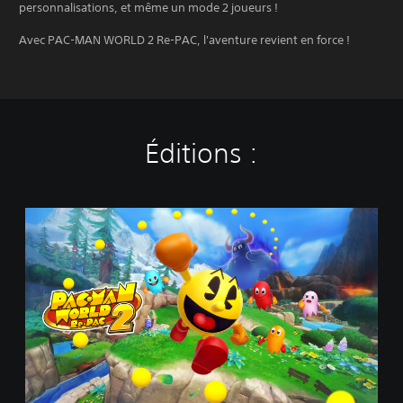
personnalisations, et même un mode 2 joueurs !
Avec PAC-MAN WORLD 2 Re-PAC, l'aventure revient en force !
Éditions :
É
d
i
t
i
o
n
s
t
a
n