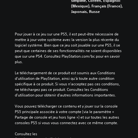
simplifié, Coréen, Espagnol
S
a
(Mexique), Français (France),
e
b
Japonais, Russe
u
l
l
e
s
s
l
a
Pour jouer à ce jeu sur une PS5, il est peut-être nécessaire de 
e
mettre à jour votre système avec la version la plus récente du 
n
s
logiciel système. Bien que ce jeu soit jouable sur une PS5, il se 
s
é
peut que certaines de ses fonctionnalités ne soient disponibles 
l
c
que sur une PS4. Consultez PlayStation.com/bc pour en savoir 
é
o
plus.
m
m
e
m
Le téléchargement de ce produit est soumis aux Conditions 
n
a
d'utilisation de PlayStation, ainsi qu'à toute autre condition 
t
n
spécifique à ce produit. Si vous n'acceptez pas ces conditions, 
s
d
ne téléchargez pas ce produit. Consultez les Conditions 
c
d'utilisation pour obtenir d'autres informations importantes.
e
l
s
é
Vous pouvez télécharger ce contenu et y jouer sur la console 
s
t
PS5 principale associée à votre compte (via le paramètre « 
d
a
Partage de console et jeu hors ligne ») et sur toutes les autres 
e
c
consoles PS5 si vous vous connectez avec ce même compte.
l
t
'
i
Consultez les 
i