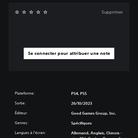
.
t
h
e
o
Supprimer
c
r
S
t
s
o
i
l
u
o
i
s
n
g
-
d
n
t
e
e
i
m
u
Se connecter pour attribuer une note
o
n
t
u
i
r
v
q
e
e
u
s
m
e
(
e
m
B
n
e
Plateforme:
PS4, PS5
a
t
n
s
s
t
Sortie:
26/10/2023
i
.
)
Éditeur:
Good Games Group, Inc.
.
q
u
J
Genres:
Spécifiques
e
o
)
Langues à l'écran:
Allemand, Anglais, Chinois -
u