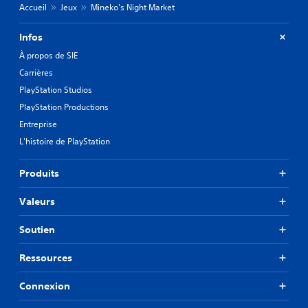
Accueil
Jeux
Mineko's Night Market
i
n
n
s
c
u
Infos
i
t
À propos de SIE
p
i
a
l
Carrières
u
i
PlayStation Studios
x
s
d
PlayStation Productions
e
u
r
Entreprise
j
l
L'histoire de PlayStation
e
e
u
s
s
c
Produits
o
o
n
m
Valeurs
t
m
s
a
Soutien
o
n
u
d
s
Ressources
e
-
s
t
t
Connexion
i
a
t
c