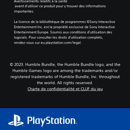
l
Avertissements relatifs à la santé
n
 avant d'utiliser ce produit pour y trouver des informations 
e
t
importantes.
s
r
i
V
La licence de la bibliothèque de programmes ©Sony Interactive 
g
o
Entertainment Inc. est la propriété exclusive de Sony Interactive 
u
u
Entertainment Europe. Soumis aux conditions d’utilisation des 
e
s
logiciels. Pour consulter les droits d’utilisation complets, 
e
p
rendez-vous sur eu.playstation.com/legal.
t
o
l
u
e
v
s
e
© 2023. Humble Bundle, the Humble Bundle logo, and the
p
z
Humble Games logo are among the trademarks and/or
e
j
r
registered trademarks of Humble Bundle, Inc. throughout
o
s
u
the world. All rights reserved.
o
e
Charte de confidentialité et CLUF du jeu
n
r
n
a
a
u
g
j
e
e
s
u
p
s
r
a