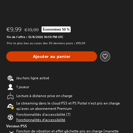
€9,99
€19,99
Économisez 50 %
Remise par rapport au prix d'origine de €19,99
Fin de l'offre : 12/8/2026 10:59 PM UTC
Prix le plus bas au cours des 30 derniers jours : €19,99
Ajouter au panier
Jeu hors ligne activé
1 joueur
Lecture à distance prise en charge
Le streaming dans le cloud PS5 et PS Portal n'est pris en charge
qu'avec un abonnement Premium
Fonctionnalités d'accessibilité (7)
Fonctionnalités d'accessibilité
Version PS5
Fonction de vibration et effet gâchette pris en charge (manette